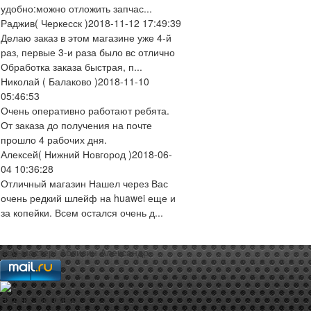
удобно:можно отложить запчас...
Раджив
( Черкесск )
2018-11-12 17:49:39
Делаю заказ в этом магазине уже 4-й
раз, первые 3-и раза было вс отлично
Обработка заказа быстрая, п...
Николай
( Балаково )
2018-11-10
05:46:53
Очень оперативно работают ребята.
От заказа до получения на почте
прошло 4 рабочих дня.
Алексей
( Нижний Новгород )
2018-06-
04 10:36:28
Отличный магазин Нашел через Вас
очень редкий шлейф на huawei еще и
за копейки. Всем остался очень д...
web-мастер:
Аблизин Александр