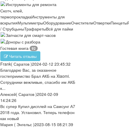
Инструменты для ремонта
Скотч, клей,
термопрокладка
Инструменты для
вскрытия
Мультиметры
Оборудование
Очистители
Отвертки
Пинцеты
/ Струбцыны
Трафареты
Всё для пайки
Запчасти для смарт-часов
Доноры с разбора
Гостевая книга
92
Читать отзывы
Frank
( Саратов )
2024-02-12 23:45:32
Благодарю Вас, за оказанное
гостеприимство Брал АКБ на Xiaomi.
Сотрудники вежливые, спасибо им АКБ
к...
Алексей
( Саратов )
2024-02-09
14:24:26
Вс супер Купил дисплей на Самсунг А7
2018 года. Установил. Теперь телефон
как новый
Мария
( Энгельс )
2023-08-15 08:21:39