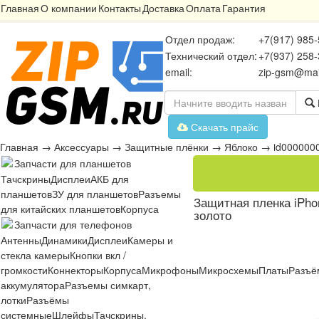
Главная
О компании
Контакты
Доставка
Оплата
Гарантия
Отдел продаж:
+7(917) 985-
Технический отдел:
+7(937) 258-
email:
zip-gsm@mai
Скачать прайс
Главная
→
Аксессуары
→
Защитные плёнки
→
Яблоко
→
id000000
Запчасти для планшетов
Тачскрины
Дисплеи
АКБ для
планшетов
ЗУ для планшетов
Разъемы
Защитная пленка iPhon
для китайских планшетов
Корпуса
золото
Запчасти для телефонов
Антенны
Динамики
Дисплеи
Камеры и
стекла камеры
Кнопки вкл /
громкости
Коннекторы
Корпуса
Микрофоны
Микросхемы
Платы
Разъё
аккумулятора
Разъемы симкарт,
лотки
Разъёмы
системные
Шлейфы
Тачскрины,