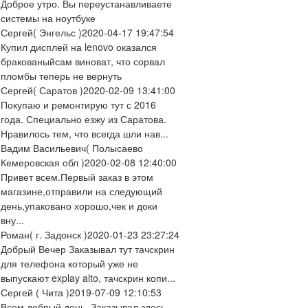
Доброе утро. Вы переустанавливаете
системы на ноутбуке
Сергей
( Энгельс )
2020-04-17 19:47:54
Купил дисплей на lenovo оказался
бракованыйсам виноват, что сорвал
пломбы теперь не вернуть
Сергей
( Саратов )
2020-02-09 13:41:00
Покупаю и ремонтирую тут с 2016
года. Специально езжу из Саратова.
Нравилось тем, что всегда шли нав...
Вадим Васильевич
( Полысаево
Кемеровская обл )
2020-02-08 12:40:00
Привет всем.Первый заказ в этом
магазине,отправили на следующий
день,упаковано хорошо,чек и доки
вну...
Роман
( г. Задонск )
2020-01-23 23:27:24
Добрый Вечер Заказывал тут тачскрин
для телефона который уже не
выпускают explay alto, тачскрин копи...
Сергей
( Чита )
2019-07-09 12:10:53
Всем добрый день. Заказывал здесь