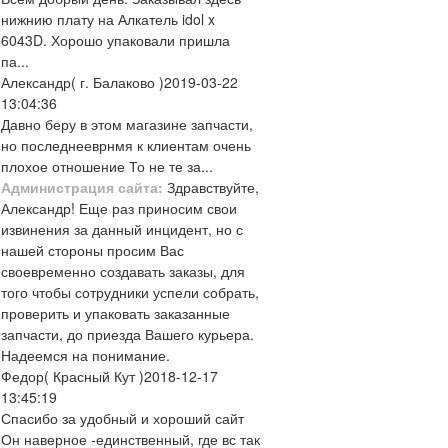
нижнию плату на Алкатель idol x
6043D. Хорошо упаковали пришла
па...
Александр
( г. Балаково )
2019-03-22
13:04:36
Давно беру в этом магазине запчасти,
но последнееврнмя к клиентам очень
плохое отношение То не те за...
Администрация сайта:
Здравствуйте,
Александр! Еще раз приносим свои
извинения за данный инцидент, но с
нашей стороны просим Вас
своевременно создавать заказы, для
того чтобы сотрудники успели собрать,
проверить и упаковать заказанные
запчасти, до приезда Вашего курьера.
Надеемся на понимание.
Федор
( Красный Кут )
2018-12-17
13:45:19
Спасибо за удобный и хороший сайт
Он наверное -единственный, где вс так