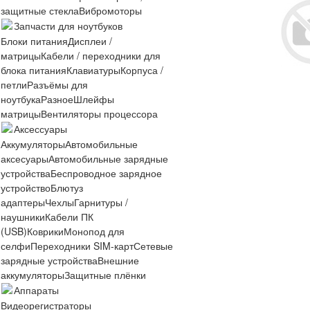
защитные стекла
Вибромоторы
Запчасти для ноутбуков
Блоки питания
Дисплеи /
матрицы
Кабели / переходники для
блока питания
Клавиатуры
Корпуса /
петли
Разъёмы для
ноутбука
Разное
Шлейфы
матрицы
Вентиляторы процессора
Аксессуары
Аккумуляторы
Автомобильные
аксесуары
Автомобильные зарядные
устройства
Беспроводное зарядное
устройство
Блютуз
адаптеры
Чехлы
Гарнитуры /
наушники
Кабели ПК
(USB)
Коврики
Монопод для
селфи
Переходники SIM-карт
Сетевые
зарядные устройства
Внешние
аккумуляторы
Защитные плёнки
Аппараты
Видеорегистраторы