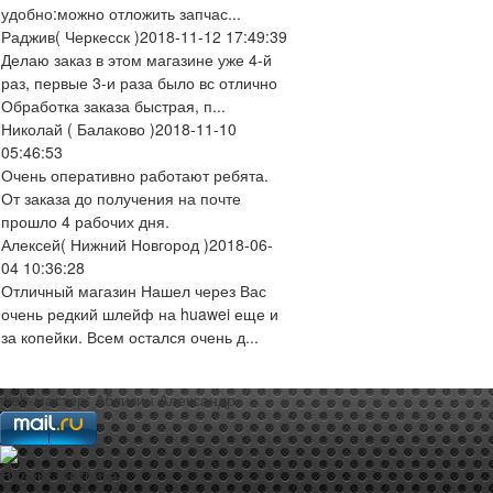
удобно:можно отложить запчас...
Раджив
( Черкесск )
2018-11-12 17:49:39
Делаю заказ в этом магазине уже 4-й
раз, первые 3-и раза было вс отлично
Обработка заказа быстрая, п...
Николай
( Балаково )
2018-11-10
05:46:53
Очень оперативно работают ребята.
От заказа до получения на почте
прошло 4 рабочих дня.
Алексей
( Нижний Новгород )
2018-06-
04 10:36:28
Отличный магазин Нашел через Вас
очень редкий шлейф на huawei еще и
за копейки. Всем остался очень д...
web-мастер:
Аблизин Александр