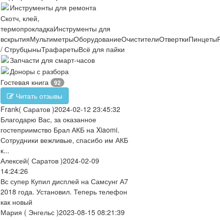
Инструменты для ремонта
Скотч, клей,
термопрокладка
Инструменты для
вскрытия
Мультиметры
Оборудование
Очистители
Отвертки
Пинцеты
/ Струбцыны
Трафареты
Всё для пайки
Запчасти для смарт-часов
Доноры с разбора
Гостевая книга
92
Читать отзывы
Frank
( Саратов )
2024-02-12 23:45:32
Благодарю Вас, за оказанное
гостеприимство Брал АКБ на Xiaomi.
Сотрудники вежливые, спасибо им АКБ
к...
Алексей
( Саратов )
2024-02-09
14:24:26
Вс супер Купил дисплей на Самсунг А7
2018 года. Установил. Теперь телефон
как новый
Мария
( Энгельс )
2023-08-15 08:21:39