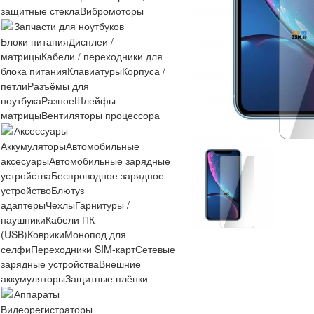
защитные стекла
Вибромоторы
Запчасти для ноутбуков
Блоки питания
Дисплеи /
матрицы
Кабели / переходники для
блока питания
Клавиатуры
Корпуса /
петли
Разъёмы для
ноутбука
Разное
Шлейфы
матрицы
Вентиляторы процессора
Аксессуары
Аккумуляторы
Автомобильные
аксесуары
Автомобильные зарядные
устройства
Беспроводное зарядное
устройство
Блютуз
адаптеры
Чехлы
Гарнитуры /
наушники
Кабели ПК
(USB)
Коврики
Монопод для
селфи
Переходники SIM-карт
Сетевые
зарядные устройства
Внешние
аккумуляторы
Защитные плёнки
Аппараты
Видеорегистраторы