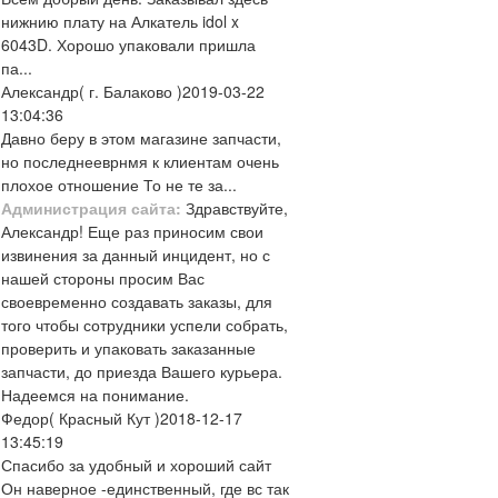
нижнию плату на Алкатель idol x
6043D. Хорошо упаковали пришла
па...
Александр
( г. Балаково )
2019-03-22
13:04:36
Давно беру в этом магазине запчасти,
но последнееврнмя к клиентам очень
плохое отношение То не те за...
Администрация сайта:
Здравствуйте,
Александр! Еще раз приносим свои
извинения за данный инцидент, но с
нашей стороны просим Вас
своевременно создавать заказы, для
того чтобы сотрудники успели собрать,
проверить и упаковать заказанные
запчасти, до приезда Вашего курьера.
Надеемся на понимание.
Федор
( Красный Кут )
2018-12-17
13:45:19
Спасибо за удобный и хороший сайт
Он наверное -единственный, где вс так