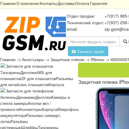
Главная
О компании
Контакты
Доставка
Оплата
Гарантия
Отдел продаж:
+7(917) 985-
Технический отдел:
+7(937) 258-
email:
zip-gsm@mai
Скачать прайс
Главная
→
Аксессуары
→
Защитные плёнки
→
Яблоко
→
id000000
Запчасти для планшетов
Тачскрины
Дисплеи
АКБ для
планшетов
ЗУ для планшетов
Разъемы
Защитная пленка iPhon
для китайских планшетов
Корпуса
Запчасти для телефонов
Антенны
Динамики
Дисплеи
Камеры и
стекла камеры
Кнопки вкл /
громкости
Коннекторы
Корпуса
Микрофоны
Микросхемы
Платы
Разъё
аккумулятора
Разъемы симкарт,
лотки
Разъёмы
системные
Шлейфы
Тачскрины,