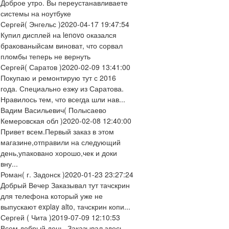
Доброе утро. Вы переустанавливаете
системы на ноутбуке
Сергей
( Энгельс )
2020-04-17 19:47:54
Купил дисплей на lenovo оказался
бракованыйсам виноват, что сорвал
пломбы теперь не вернуть
Сергей
( Саратов )
2020-02-09 13:41:00
Покупаю и ремонтирую тут с 2016
года. Специально езжу из Саратова.
Нравилось тем, что всегда шли нав...
Вадим Васильевич
( Полысаево
Кемеровская обл )
2020-02-08 12:40:00
Привет всем.Первый заказ в этом
магазине,отправили на следующий
день,упаковано хорошо,чек и доки
вну...
Роман
( г. Задонск )
2020-01-23 23:27:24
Добрый Вечер Заказывал тут тачскрин
для телефона который уже не
выпускают explay alto, тачскрин копи...
Сергей
( Чита )
2019-07-09 12:10:53
Всем добрый день. Заказывал здесь