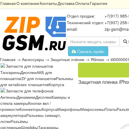
Главная
О компании
Контакты
Доставка
Оплата
Гарантия
Отдел продаж:
+7(917) 985-
Технический отдел:
+7(937) 258-
email:
zip-gsm@mai
Скачать прайс
Главная
→
Аксессуары
→
Защитные плёнки
→
Яблоко
→
id000000
Запчасти для планшетов
Тачскрины
Дисплеи
АКБ для
планшетов
ЗУ для планшетов
Разъемы
Защитная пленка iPhon
для китайских планшетов
Корпуса
Запчасти для телефонов
Антенны
Динамики
Дисплеи
Камеры и
стекла камеры
Кнопки вкл /
громкости
Коннекторы
Корпуса
Микрофоны
Микросхемы
Платы
Разъё
аккумулятора
Разъемы симкарт,
лотки
Разъёмы
системные
Шлейфы
Тачскрины,