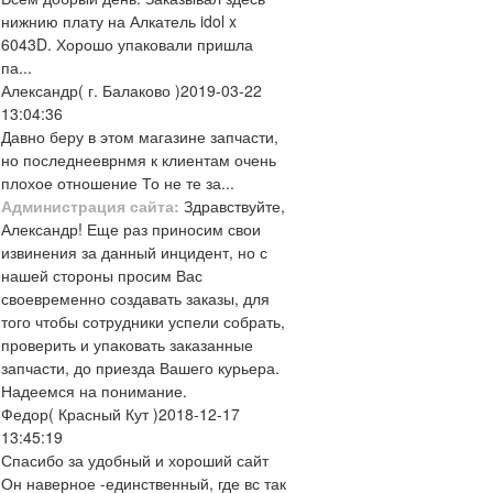
нижнию плату на Алкатель idol x
6043D. Хорошо упаковали пришла
па...
Александр
( г. Балаково )
2019-03-22
13:04:36
Давно беру в этом магазине запчасти,
но последнееврнмя к клиентам очень
плохое отношение То не те за...
Администрация сайта:
Здравствуйте,
Александр! Еще раз приносим свои
извинения за данный инцидент, но с
нашей стороны просим Вас
своевременно создавать заказы, для
того чтобы сотрудники успели собрать,
проверить и упаковать заказанные
запчасти, до приезда Вашего курьера.
Надеемся на понимание.
Федор
( Красный Кут )
2018-12-17
13:45:19
Спасибо за удобный и хороший сайт
Он наверное -единственный, где вс так