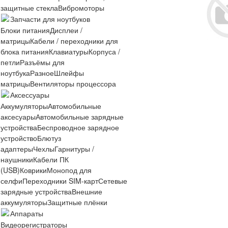
защитные стекла
Вибромоторы
Запчасти для ноутбуков
Блоки питания
Дисплеи /
матрицы
Кабели / переходники для
блока питания
Клавиатуры
Корпуса /
петли
Разъёмы для
ноутбука
Разное
Шлейфы
матрицы
Вентиляторы процессора
Аксессуары
Аккумуляторы
Автомобильные
аксесуары
Автомобильные зарядные
устройства
Беспроводное зарядное
устройство
Блютуз
адаптеры
Чехлы
Гарнитуры /
наушники
Кабели ПК
(USB)
Коврики
Монопод для
селфи
Переходники SIM-карт
Сетевые
зарядные устройства
Внешние
аккумуляторы
Защитные плёнки
Аппараты
Видеорегистраторы