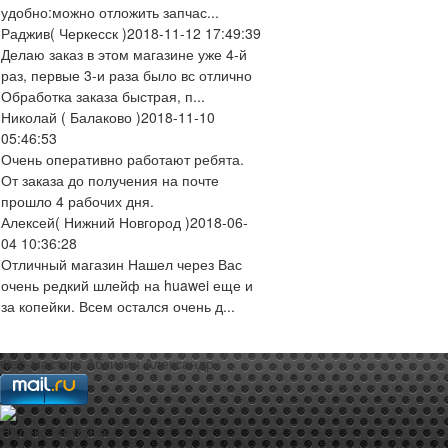
удобно:можно отложить запчас...
Раджив
( Черкесск )
2018-11-12 17:49:39
Делаю заказ в этом магазине уже 4-й
раз, первые 3-и раза было вс отлично
Обработка заказа быстрая, п...
Николай
( Балаково )
2018-11-10
05:46:53
Очень оперативно работают ребята.
От заказа до получения на почте
прошло 4 рабочих дня.
Алексей
( Нижний Новгород )
2018-06-
04 10:36:28
Отличный магазин Нашел через Вас
очень редкий шлейф на huawei еще и
за копейки. Всем остался очень д...
web-мастер:
Аблизин Александр