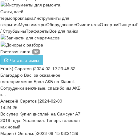
Инструменты для ремонта
Скотч, клей,
термопрокладка
Инструменты для
вскрытия
Мультиметры
Оборудование
Очистители
Отвертки
Пинцеты
/ Струбцыны
Трафареты
Всё для пайки
Запчасти для смарт-часов
Доноры с разбора
Гостевая книга
92
Читать отзывы
Frank
( Саратов )
2024-02-12 23:45:32
Благодарю Вас, за оказанное
гостеприимство Брал АКБ на Xiaomi.
Сотрудники вежливые, спасибо им АКБ
к...
Алексей
( Саратов )
2024-02-09
14:24:26
Вс супер Купил дисплей на Самсунг А7
2018 года. Установил. Теперь телефон
как новый
Мария
( Энгельс )
2023-08-15 08:21:39