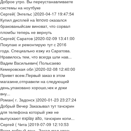
Доброе утро. Вы переустанавливаете
системы на ноутбуке
Сергей
( Энгельс )
2020-04-17 19:47:54
Купил дисплей на lenovo оказался
бракованыйсам виноват, что сорвал
пломбы теперь не вернуть
Сергей
( Саратов )
2020-02-09 13:41:00
Покупаю и ремонтирую тут с 2016
года. Специально езжу из Саратова.
Нравилось тем, что всегда шли нав...
Вадим Васильевич
( Полысаево
Кемеровская обл )
2020-02-08 12:40:00
Привет всем.Первый заказ в этом
магазине,отправили на следующий
день,упаковано хорошо,чек и доки
вну...
Роман
( г. Задонск )
2020-01-23 23:27:24
Добрый Вечер Заказывал тут тачскрин
для телефона который уже не
выпускают explay alto, тачскрин копи...
Сергей
( Чита )
2019-07-09 12:10:53
Всем добрый день. Заказывал здесь