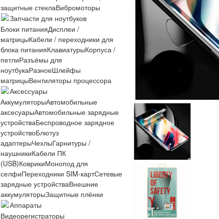
защитные стекла
Вибромоторы
Запчасти для ноутбуков
Блоки питания
Дисплеи /
матрицы
Кабели / переходники для
блока питания
Клавиатуры
Корпуса /
петли
Разъёмы для
ноутбука
Разное
Шлейфы
матрицы
Вентиляторы процессора
Аксессуары
Аккумуляторы
Автомобильные
аксесуары
Автомобильные зарядные
устройства
Беспроводное зарядное
устройство
Блютуз
адаптеры
Чехлы
Гарнитуры /
наушники
Кабели ПК
(USB)
Коврики
Монопод для
селфи
Переходники SIM-карт
Сетевые
зарядные устройства
Внешние
аккумуляторы
Защитные плёнки
Аппараты
Видеорегистраторы