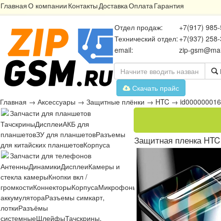
Главная
О компании
Контакты
Доставка
Оплата
Гарантия
Отдел продаж:
+7(917) 985-
Технический отдел:
+7(937) 258-
email:
zip-gsm@mai
Скачать прайс
Главная
→
Аксессуары
→
Защитные плёнки
→
HTC
→
id00000001
Запчасти для планшетов
Тачскрины
Дисплеи
АКБ для
планшетов
ЗУ для планшетов
Разъемы
Защитная пленка HTC 
для китайских планшетов
Корпуса
Запчасти для телефонов
Антенны
Динамики
Дисплеи
Камеры и
стекла камеры
Кнопки вкл /
громкости
Коннекторы
Корпуса
Микрофоны
Микросхемы
Платы
Разъё
аккумулятора
Разъемы симкарт,
лотки
Разъёмы
системные
Шлейфы
Тачскрины,