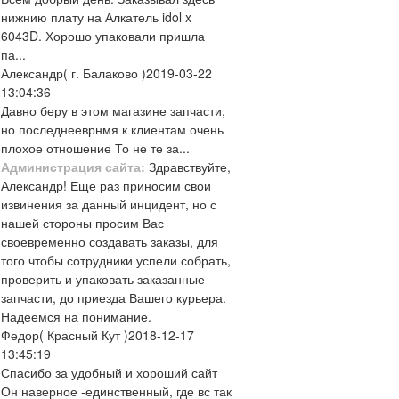
нижнию плату на Алкатель idol x
6043D. Хорошо упаковали пришла
па...
Александр
( г. Балаково )
2019-03-22
13:04:36
Давно беру в этом магазине запчасти,
но последнееврнмя к клиентам очень
плохое отношение То не те за...
Администрация сайта:
Здравствуйте,
Александр! Еще раз приносим свои
извинения за данный инцидент, но с
нашей стороны просим Вас
своевременно создавать заказы, для
того чтобы сотрудники успели собрать,
проверить и упаковать заказанные
запчасти, до приезда Вашего курьера.
Надеемся на понимание.
Федор
( Красный Кут )
2018-12-17
13:45:19
Спасибо за удобный и хороший сайт
Он наверное -единственный, где вс так