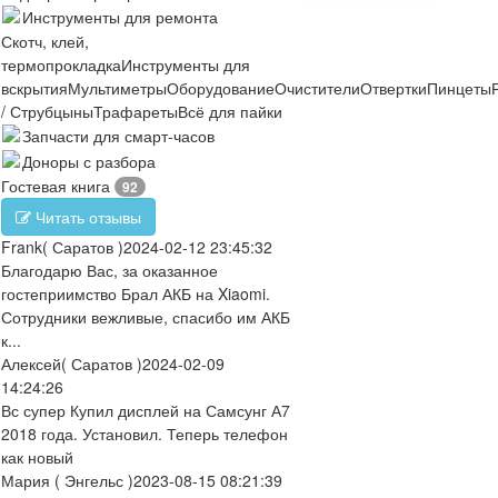
Инструменты для ремонта
Скотч, клей,
термопрокладка
Инструменты для
вскрытия
Мультиметры
Оборудование
Очистители
Отвертки
Пинцеты
/ Струбцыны
Трафареты
Всё для пайки
Запчасти для смарт-часов
Доноры с разбора
Гостевая книга
92
Читать отзывы
Frank
( Саратов )
2024-02-12 23:45:32
Благодарю Вас, за оказанное
гостеприимство Брал АКБ на Xiaomi.
Сотрудники вежливые, спасибо им АКБ
к...
Алексей
( Саратов )
2024-02-09
14:24:26
Вс супер Купил дисплей на Самсунг А7
2018 года. Установил. Теперь телефон
как новый
Мария
( Энгельс )
2023-08-15 08:21:39