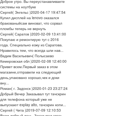
Доброе утро. Вы переустанавливаете
системы на ноутбуке
Сергей
( Энгельс )
2020-04-17 19:47:54
Купил дисплей на lenovo оказался
бракованыйсам виноват, что сорвал
пломбы теперь не вернуть
Сергей
( Саратов )
2020-02-09 13:41:00
Покупаю и ремонтирую тут с 2016
года. Специально езжу из Саратова.
Нравилось тем, что всегда шли нав...
Вадим Васильевич
( Полысаево
Кемеровская обл )
2020-02-08 12:40:00
Привет всем.Первый заказ в этом
магазине,отправили на следующий
день,упаковано хорошо,чек и доки
вну...
Роман
( г. Задонск )
2020-01-23 23:27:24
Добрый Вечер Заказывал тут тачскрин
для телефона который уже не
выпускают explay alto, тачскрин копи...
Сергей
( Чита )
2019-07-09 12:10:53
Всем добрый день. Заказывал здесь