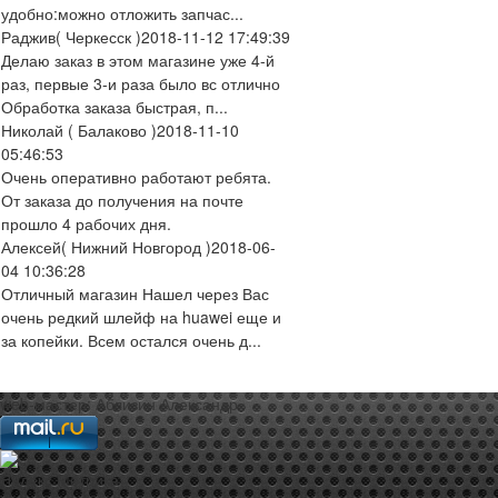
удобно:можно отложить запчас...
Раджив
( Черкесск )
2018-11-12 17:49:39
Делаю заказ в этом магазине уже 4-й
раз, первые 3-и раза было вс отлично
Обработка заказа быстрая, п...
Николай
( Балаково )
2018-11-10
05:46:53
Очень оперативно работают ребята.
От заказа до получения на почте
прошло 4 рабочих дня.
Алексей
( Нижний Новгород )
2018-06-
04 10:36:28
Отличный магазин Нашел через Вас
очень редкий шлейф на huawei еще и
за копейки. Всем остался очень д...
web-мастер:
Аблизин Александр