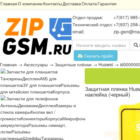
Главная
О компании
Контакты
Доставка
Оплата
Гарантия
Отдел продаж:
+7(917) 985-
Технический отдел:
+7(937) 258-
email:
zip-gsm@mai
Скачать прайс
Главная
→
Аксессуары
→
Защитные плёнки
→
Huawei
→
id000000
Запчасти для планшетов
Тачскрины
Дисплеи
АКБ для
планшетов
ЗУ для планшетов
Разъемы
Защитная пленка Huawe
для китайских планшетов
Корпуса
наклейка (черный)
Запчасти для телефонов
Антенны
Динамики
Дисплеи
Камеры и
стекла камеры
Кнопки вкл /
громкости
Коннекторы
Корпуса
Микрофоны
Микросхемы
Платы
Разъё
аккумулятора
Разъемы симкарт,
лотки
Разъёмы
системные
Шлейфы
Тачскрины,