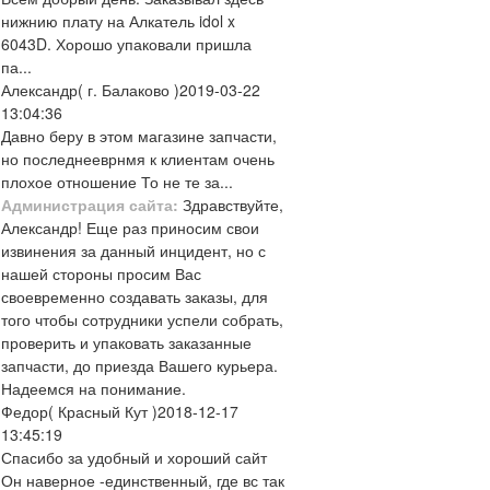
нижнию плату на Алкатель idol x
6043D. Хорошо упаковали пришла
па...
Александр
( г. Балаково )
2019-03-22
13:04:36
Давно беру в этом магазине запчасти,
но последнееврнмя к клиентам очень
плохое отношение То не те за...
Администрация сайта:
Здравствуйте,
Александр! Еще раз приносим свои
извинения за данный инцидент, но с
нашей стороны просим Вас
своевременно создавать заказы, для
того чтобы сотрудники успели собрать,
проверить и упаковать заказанные
запчасти, до приезда Вашего курьера.
Надеемся на понимание.
Федор
( Красный Кут )
2018-12-17
13:45:19
Спасибо за удобный и хороший сайт
Он наверное -единственный, где вс так