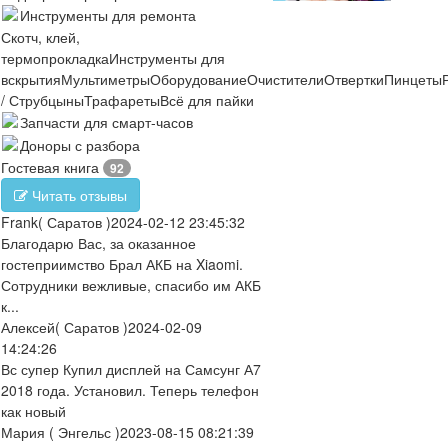
Инструменты для ремонта
Скотч, клей,
термопрокладка
Инструменты для
вскрытия
Мультиметры
Оборудование
Очистители
Отвертки
Пинцеты
/ Струбцыны
Трафареты
Всё для пайки
Запчасти для смарт-часов
Доноры с разбора
Гостевая книга
92
Читать отзывы
Frank
( Саратов )
2024-02-12 23:45:32
Благодарю Вас, за оказанное
гостеприимство Брал АКБ на Xiaomi.
Сотрудники вежливые, спасибо им АКБ
к...
Алексей
( Саратов )
2024-02-09
14:24:26
Вс супер Купил дисплей на Самсунг А7
2018 года. Установил. Теперь телефон
как новый
Мария
( Энгельс )
2023-08-15 08:21:39