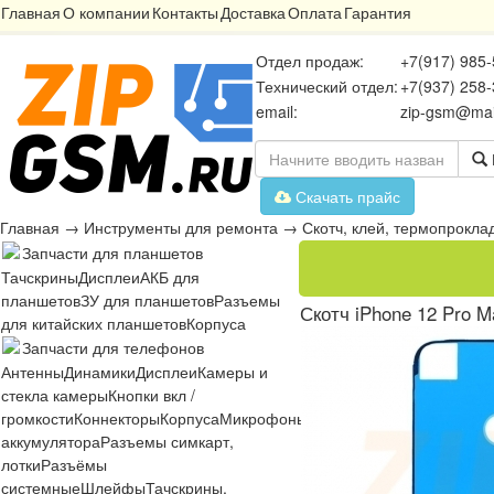
Главная
О компании
Контакты
Доставка
Оплата
Гарантия
Отдел продаж:
+7(917) 985-
Технический отдел:
+7(937) 258-
email:
zip-gsm@mai
Скачать прайс
Главная
→
Инструменты для ремонта
→
Скотч, клей, термопрокла
Запчасти для планшетов
Тачскрины
Дисплеи
АКБ для
планшетов
ЗУ для планшетов
Разъемы
Скотч iPhone 12 Pro 
для китайских планшетов
Корпуса
Запчасти для телефонов
Антенны
Динамики
Дисплеи
Камеры и
стекла камеры
Кнопки вкл /
громкости
Коннекторы
Корпуса
Микрофоны
Микросхемы
Платы
Разъё
аккумулятора
Разъемы симкарт,
лотки
Разъёмы
системные
Шлейфы
Тачскрины,