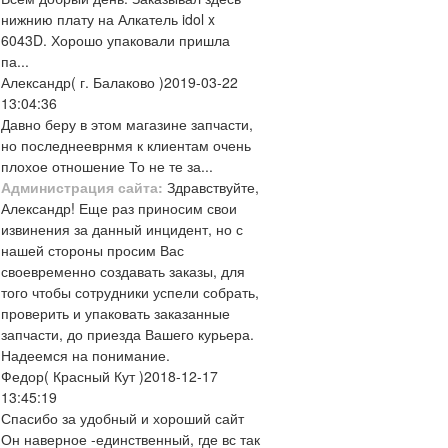
нижнию плату на Алкатель idol x
6043D. Хорошо упаковали пришла
па...
Александр
( г. Балаково )
2019-03-22
13:04:36
Давно беру в этом магазине запчасти,
но последнееврнмя к клиентам очень
плохое отношение То не те за...
Администрация сайта:
Здравствуйте,
Александр! Еще раз приносим свои
извинения за данный инцидент, но с
нашей стороны просим Вас
своевременно создавать заказы, для
того чтобы сотрудники успели собрать,
проверить и упаковать заказанные
запчасти, до приезда Вашего курьера.
Надеемся на понимание.
Федор
( Красный Кут )
2018-12-17
13:45:19
Спасибо за удобный и хороший сайт
Он наверное -единственный, где вс так