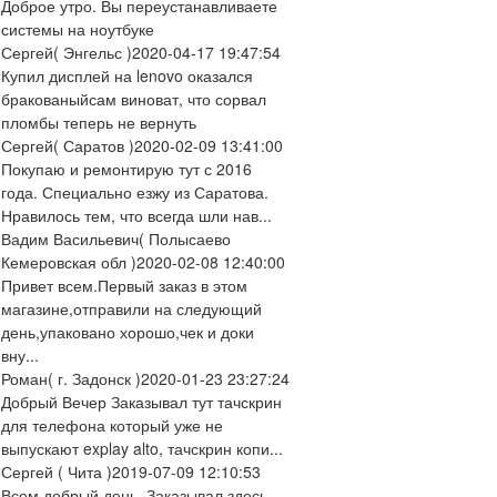
Доброе утро. Вы переустанавливаете
системы на ноутбуке
Сергей
( Энгельс )
2020-04-17 19:47:54
Купил дисплей на lenovo оказался
бракованыйсам виноват, что сорвал
пломбы теперь не вернуть
Сергей
( Саратов )
2020-02-09 13:41:00
Покупаю и ремонтирую тут с 2016
года. Специально езжу из Саратова.
Нравилось тем, что всегда шли нав...
Вадим Васильевич
( Полысаево
Кемеровская обл )
2020-02-08 12:40:00
Привет всем.Первый заказ в этом
магазине,отправили на следующий
день,упаковано хорошо,чек и доки
вну...
Роман
( г. Задонск )
2020-01-23 23:27:24
Добрый Вечер Заказывал тут тачскрин
для телефона который уже не
выпускают explay alto, тачскрин копи...
Сергей
( Чита )
2019-07-09 12:10:53
Всем добрый день. Заказывал здесь