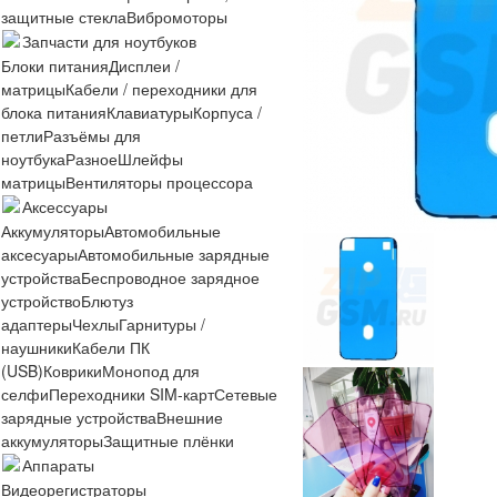
защитные стекла
Вибромоторы
Запчасти для ноутбуков
Блоки питания
Дисплеи /
матрицы
Кабели / переходники для
блока питания
Клавиатуры
Корпуса /
петли
Разъёмы для
ноутбука
Разное
Шлейфы
матрицы
Вентиляторы процессора
Аксессуары
Аккумуляторы
Автомобильные
аксесуары
Автомобильные зарядные
устройства
Беспроводное зарядное
устройство
Блютуз
адаптеры
Чехлы
Гарнитуры /
наушники
Кабели ПК
(USB)
Коврики
Монопод для
селфи
Переходники SIM-карт
Сетевые
зарядные устройства
Внешние
аккумуляторы
Защитные плёнки
Аппараты
Видеорегистраторы