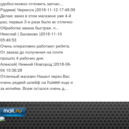
удобно:можно отложить запчас...
Раджив
( Черкесск )
2018-11-12 17:49:39
Делаю заказ в этом магазине уже 4-й
раз, первые 3-и раза было вс отлично
Обработка заказа быстрая, п...
Николай
( Балаково )
2018-11-10
05:46:53
Очень оперативно работают ребята.
От заказа до получения на почте
прошло 4 рабочих дня.
Алексей
( Нижний Новгород )
2018-06-
04 10:36:28
Отличный магазин Нашел через Вас
очень редкий шлейф на huawei еще и
за копейки. Всем остался очень д...
web-мастер:
Аблизин Александр