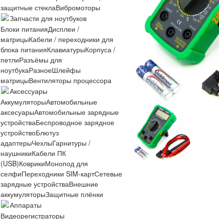
защитные стекла
Вибромоторы
Запчасти для ноутбуков
Блоки питания
Дисплеи /
матрицы
Кабели / переходники для
блока питания
Клавиатуры
Корпуса /
петли
Разъёмы для
ноутбука
Разное
Шлейфы
матрицы
Вентиляторы процессора
Аксессуары
Аккумуляторы
Автомобильные
аксесуары
Автомобильные зарядные
устройства
Беспроводное зарядное
устройство
Блютуз
адаптеры
Чехлы
Гарнитуры /
наушники
Кабели ПК
(USB)
Коврики
Монопод для
селфи
Переходники SIM-карт
Сетевые
зарядные устройства
Внешние
аккумуляторы
Защитные плёнки
Аппараты
Видеорегистраторы