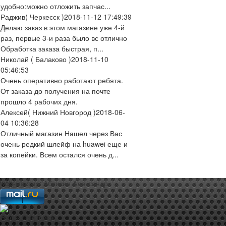
удобно:можно отложить запчас...
Раджив
( Черкесск )
2018-11-12 17:49:39
Делаю заказ в этом магазине уже 4-й
раз, первые 3-и раза было вс отлично
Обработка заказа быстрая, п...
Николай
( Балаково )
2018-11-10
05:46:53
Очень оперативно работают ребята.
От заказа до получения на почте
прошло 4 рабочих дня.
Алексей
( Нижний Новгород )
2018-06-
04 10:36:28
Отличный магазин Нашел через Вас
очень редкий шлейф на huawei еще и
за копейки. Всем остался очень д...
web-мастер:
Аблизин Александр