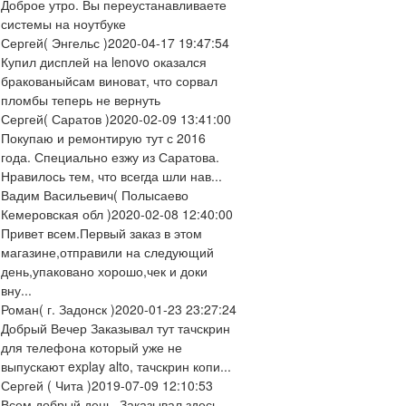
Доброе утро. Вы переустанавливаете
системы на ноутбуке
Сергей
( Энгельс )
2020-04-17 19:47:54
Купил дисплей на lenovo оказался
бракованыйсам виноват, что сорвал
пломбы теперь не вернуть
Сергей
( Саратов )
2020-02-09 13:41:00
Покупаю и ремонтирую тут с 2016
года. Специально езжу из Саратова.
Нравилось тем, что всегда шли нав...
Вадим Васильевич
( Полысаево
Кемеровская обл )
2020-02-08 12:40:00
Привет всем.Первый заказ в этом
магазине,отправили на следующий
день,упаковано хорошо,чек и доки
вну...
Роман
( г. Задонск )
2020-01-23 23:27:24
Добрый Вечер Заказывал тут тачскрин
для телефона который уже не
выпускают explay alto, тачскрин копи...
Сергей
( Чита )
2019-07-09 12:10:53
Всем добрый день. Заказывал здесь