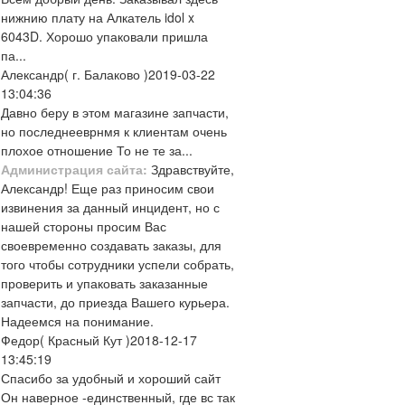
нижнию плату на Алкатель idol x
6043D. Хорошо упаковали пришла
па...
Александр
( г. Балаково )
2019-03-22
13:04:36
Давно беру в этом магазине запчасти,
но последнееврнмя к клиентам очень
плохое отношение То не те за...
Администрация сайта:
Здравствуйте,
Александр! Еще раз приносим свои
извинения за данный инцидент, но с
нашей стороны просим Вас
своевременно создавать заказы, для
того чтобы сотрудники успели собрать,
проверить и упаковать заказанные
запчасти, до приезда Вашего курьера.
Надеемся на понимание.
Федор
( Красный Кут )
2018-12-17
13:45:19
Спасибо за удобный и хороший сайт
Он наверное -единственный, где вс так