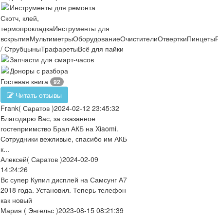
Инструменты для ремонта
Скотч, клей,
термопрокладка
Инструменты для
вскрытия
Мультиметры
Оборудование
Очистители
Отвертки
Пинцеты
/ Струбцыны
Трафареты
Всё для пайки
Запчасти для смарт-часов
Доноры с разбора
Гостевая книга
92
Читать отзывы
Frank
( Саратов )
2024-02-12 23:45:32
Благодарю Вас, за оказанное
гостеприимство Брал АКБ на Xiaomi.
Сотрудники вежливые, спасибо им АКБ
к...
Алексей
( Саратов )
2024-02-09
14:24:26
Вс супер Купил дисплей на Самсунг А7
2018 года. Установил. Теперь телефон
как новый
Мария
( Энгельс )
2023-08-15 08:21:39