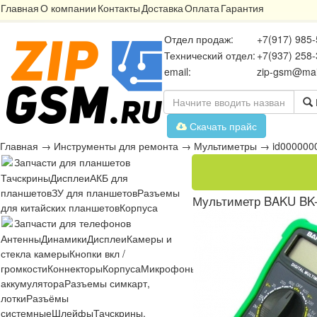
Главная
О компании
Контакты
Доставка
Оплата
Гарантия
Отдел продаж:
+7(917) 985-
Технический отдел:
+7(937) 258-
email:
zip-gsm@mai
Скачать прайс
Главная
→
Инструменты для ремонта
→
Мультиметры
→
id000000
Запчасти для планшетов
Тачскрины
Дисплеи
АКБ для
планшетов
ЗУ для планшетов
Разъемы
Мультиметр BAKU BK
для китайских планшетов
Корпуса
Запчасти для телефонов
Антенны
Динамики
Дисплеи
Камеры и
стекла камеры
Кнопки вкл /
громкости
Коннекторы
Корпуса
Микрофоны
Микросхемы
Платы
Разъё
аккумулятора
Разъемы симкарт,
лотки
Разъёмы
системные
Шлейфы
Тачскрины,