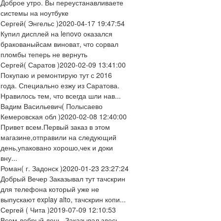
Доброе утро. Вы переустанавливаете
системы на ноутбуке
Сергей
( Энгельс )
2020-04-17 19:47:54
Купил дисплей на lenovo оказался
бракованыйсам виноват, что сорвал
пломбы теперь не вернуть
Сергей
( Саратов )
2020-02-09 13:41:00
Покупаю и ремонтирую тут с 2016
года. Специально езжу из Саратова.
Нравилось тем, что всегда шли нав...
Вадим Васильевич
( Полысаево
Кемеровская обл )
2020-02-08 12:40:00
Привет всем.Первый заказ в этом
магазине,отправили на следующий
день,упаковано хорошо,чек и доки
вну...
Роман
( г. Задонск )
2020-01-23 23:27:24
Добрый Вечер Заказывал тут тачскрин
для телефона который уже не
выпускают explay alto, тачскрин копи...
Сергей
( Чита )
2019-07-09 12:10:53
Всем добрый день. Заказывал здесь