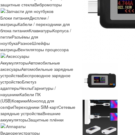
защитные стекла
Вибромоторы
Запчасти для ноутбуков
Блоки питания
Дисплеи /
матрицы
Кабели / переходники для
блока питания
Клавиатуры
Корпуса /
петли
Разъёмы для
ноутбука
Разное
Шлейфы
матрицы
Вентиляторы процессора
Аксессуары
Аккумуляторы
Автомобильные
аксесуары
Автомобильные зарядные
устройства
Беспроводное зарядное
устройство
Блютуз
адаптеры
Чехлы
Гарнитуры /
наушники
Кабели ПК
(USB)
Коврики
Монопод для
селфи
Переходники SIM-карт
Сетевые
зарядные устройства
Внешние
аккумуляторы
Защитные плёнки
Аппараты
Видеорегистраторы