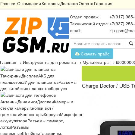
Главная
О компании
Контакты
Доставка
Оплата
Гарантия
Отдел продаж:
+7(917) 985-
Технический отдел:
+7(937) 258-
email:
zip-gsm@mai
Скачать прайс
Главная
→
Инструменты для ремонта
→
Мультиметры
→
id000000
Запчасти для планшетов
Тачскрины
Дисплеи
АКБ для
планшетов
ЗУ для планшетов
Разъемы
Charge Doctor / USB Т
для китайских планшетов
Корпуса
Запчасти для телефонов
Антенны
Динамики
Дисплеи
Камеры и
стекла камеры
Кнопки вкл /
громкости
Коннекторы
Корпуса
Микрофоны
Микросхемы
Платы
Разъё
аккумулятора
Разъемы симкарт,
лотки
Разъёмы
системные
Шлейфы
Тачскрины,