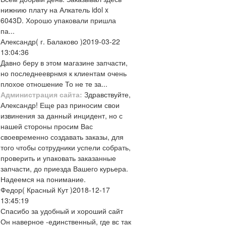
нижнию плату на Алкатель idol x
6043D. Хорошо упаковали пришла
па...
Александр
( г. Балаково )
2019-03-22
13:04:36
Давно беру в этом магазине запчасти,
но последнееврнмя к клиентам очень
плохое отношение То не те за...
Администрация сайта:
Здравствуйте,
Александр! Еще раз приносим свои
извинения за данный инцидент, но с
нашей стороны просим Вас
своевременно создавать заказы, для
того чтобы сотрудники успели собрать,
проверить и упаковать заказанные
запчасти, до приезда Вашего курьера.
Надеемся на понимание.
Федор
( Красный Кут )
2018-12-17
13:45:19
Спасибо за удобный и хороший сайт
Он наверное -единственный, где вс так