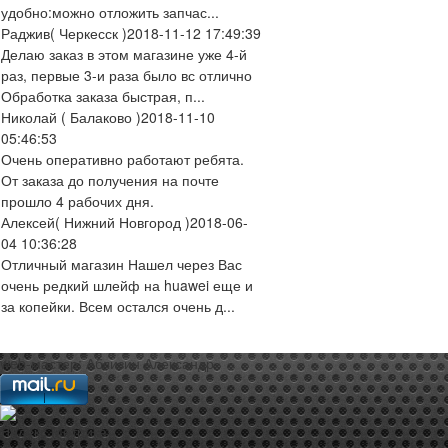
удобно:можно отложить запчас...
Раджив
( Черкесск )
2018-11-12 17:49:39
Делаю заказ в этом магазине уже 4-й
раз, первые 3-и раза было вс отлично
Обработка заказа быстрая, п...
Николай
( Балаково )
2018-11-10
05:46:53
Очень оперативно работают ребята.
От заказа до получения на почте
прошло 4 рабочих дня.
Алексей
( Нижний Новгород )
2018-06-
04 10:36:28
Отличный магазин Нашел через Вас
очень редкий шлейф на huawei еще и
за копейки. Всем остался очень д...
web-мастер:
Аблизин Александр