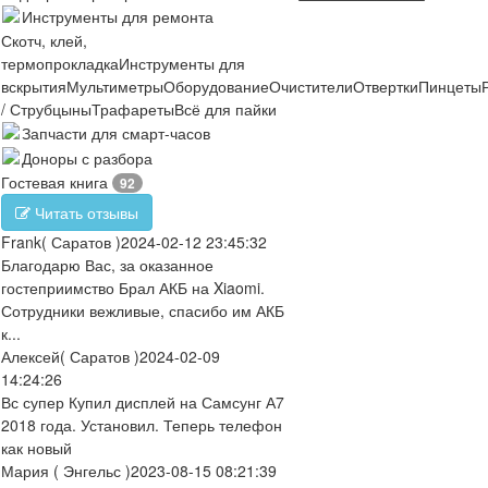
Инструменты для ремонта
Скотч, клей,
термопрокладка
Инструменты для
вскрытия
Мультиметры
Оборудование
Очистители
Отвертки
Пинцеты
/ Струбцыны
Трафареты
Всё для пайки
Запчасти для смарт-часов
Доноры с разбора
Гостевая книга
92
Читать отзывы
Frank
( Саратов )
2024-02-12 23:45:32
Благодарю Вас, за оказанное
гостеприимство Брал АКБ на Xiaomi.
Сотрудники вежливые, спасибо им АКБ
к...
Алексей
( Саратов )
2024-02-09
14:24:26
Вс супер Купил дисплей на Самсунг А7
2018 года. Установил. Теперь телефон
как новый
Мария
( Энгельс )
2023-08-15 08:21:39