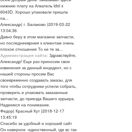
нижнию плату на Алкатель idol x
6043D. Хорошо упаковали пришла
па...
Александр
( г. Балаково )
2019-03-22
13:04:36
Давно беру в этом магазине запчасти,
но последнееврнмя к клиентам очень
плохое отношение То не те за...
Администрация сайта:
Здравствуйте,
Александр! Еще раз приносим свои
извинения за данный инцидент, но с
нашей стороны просим Вас
своевременно создавать заказы, для
того чтобы сотрудники успели собрать,
проверить и упаковать заказанные
запчасти, до приезда Вашего курьера.
Надеемся на понимание.
Федор
( Красный Кут )
2018-12-17
13:45:19
Спасибо за удобный и хороший сайт
Он наверное -единственный, где вс так