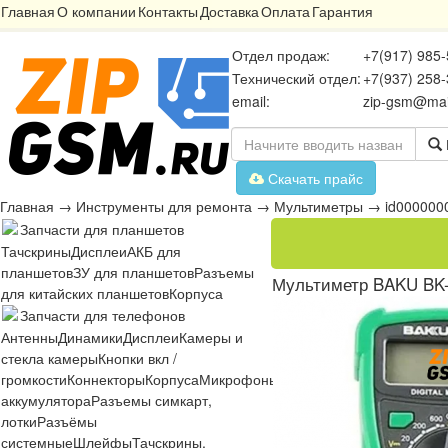
Главная
О компании
Контакты
Доставка
Оплата
Гарантия
Отдел продаж:
+7(917) 985-
Технический отдел:
+7(937) 258-
email:
zip-gsm@mai
Скачать прайс
Главная
→
Инструменты для ремонта
→
Мультиметры
→
id000000
Запчасти для планшетов
Тачскрины
Дисплеи
АКБ для
планшетов
ЗУ для планшетов
Разъемы
Мультиметр BAKU BK
для китайских планшетов
Корпуса
Запчасти для телефонов
Антенны
Динамики
Дисплеи
Камеры и
стекла камеры
Кнопки вкл /
громкости
Коннекторы
Корпуса
Микрофоны
Микросхемы
Платы
Разъё
аккумулятора
Разъемы симкарт,
лотки
Разъёмы
системные
Шлейфы
Тачскрины,