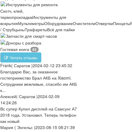
Инструменты для ремонта
Скотч, клей,
термопрокладка
Инструменты для
вскрытия
Мультиметры
Оборудование
Очистители
Отвертки
Пинцеты
/ Струбцыны
Трафареты
Всё для пайки
Запчасти для смарт-часов
Доноры с разбора
Гостевая книга
92
Читать отзывы
Frank
( Саратов )
2024-02-12 23:45:32
Благодарю Вас, за оказанное
гостеприимство Брал АКБ на Xiaomi.
Сотрудники вежливые, спасибо им АКБ
к...
Алексей
( Саратов )
2024-02-09
14:24:26
Вс супер Купил дисплей на Самсунг А7
2018 года. Установил. Теперь телефон
как новый
Мария
( Энгельс )
2023-08-15 08:21:39