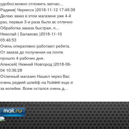
удобно:можно отложить запчас...
Раджив
( Черкесск )
2018-11-12 17:49:39
Делаю заказ в этом магазине уже 4-й
раз, первые 3-и раза было вс отлично
Обработка заказа быстрая, п...
Николай
( Балаково )
2018-11-10
05:46:53
Очень оперативно работают ребята.
От заказа до получения на почте
прошло 4 рабочих дня.
Алексей
( Нижний Новгород )
2018-06-
04 10:36:28
Отличный магазин Нашел через Вас
очень редкий шлейф на huawei еще и
за копейки. Всем остался очень д...
web-мастер:
Аблизин Александр