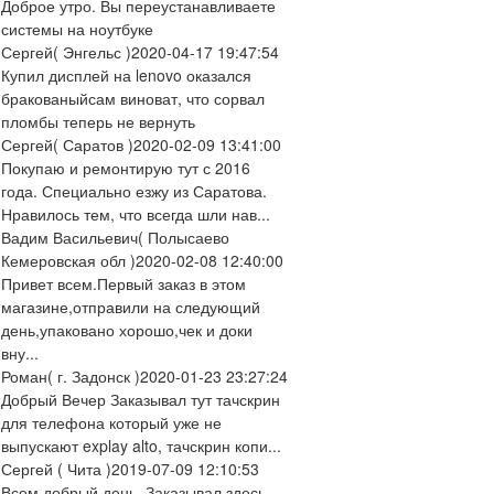
Доброе утро. Вы переустанавливаете
системы на ноутбуке
Сергей
( Энгельс )
2020-04-17 19:47:54
Купил дисплей на lenovo оказался
бракованыйсам виноват, что сорвал
пломбы теперь не вернуть
Сергей
( Саратов )
2020-02-09 13:41:00
Покупаю и ремонтирую тут с 2016
года. Специально езжу из Саратова.
Нравилось тем, что всегда шли нав...
Вадим Васильевич
( Полысаево
Кемеровская обл )
2020-02-08 12:40:00
Привет всем.Первый заказ в этом
магазине,отправили на следующий
день,упаковано хорошо,чек и доки
вну...
Роман
( г. Задонск )
2020-01-23 23:27:24
Добрый Вечер Заказывал тут тачскрин
для телефона который уже не
выпускают explay alto, тачскрин копи...
Сергей
( Чита )
2019-07-09 12:10:53
Всем добрый день. Заказывал здесь