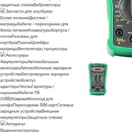
защитные стекла
Вибромоторы
Запчасти для ноутбуков
Блоки питания
Дисплеи /
матрицы
Кабели / переходники для
блока питания
Клавиатуры
Корпуса /
петли
Разъёмы для
ноутбука
Разное
Шлейфы
матрицы
Вентиляторы процессора
Аксессуары
Аккумуляторы
Автомобильные
аксесуары
Автомобильные зарядные
устройства
Беспроводное зарядное
устройство
Блютуз
адаптеры
Чехлы
Гарнитуры /
наушники
Кабели ПК
(USB)
Коврики
Монопод для
селфи
Переходники SIM-карт
Сетевые
зарядные устройства
Внешние
аккумуляторы
Защитные плёнки
Аппараты
Видеорегистраторы