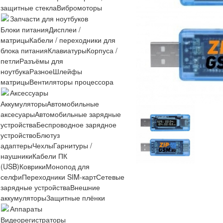
защитные стекла
Вибромоторы
Запчасти для ноутбуков
Блоки питания
Дисплеи /
матрицы
Кабели / переходники для
блока питания
Клавиатуры
Корпуса /
петли
Разъёмы для
ноутбука
Разное
Шлейфы
матрицы
Вентиляторы процессора
Аксессуары
Аккумуляторы
Автомобильные
аксесуары
Автомобильные зарядные
устройства
Беспроводное зарядное
устройство
Блютуз
адаптеры
Чехлы
Гарнитуры /
наушники
Кабели ПК
(USB)
Коврики
Монопод для
селфи
Переходники SIM-карт
Сетевые
зарядные устройства
Внешние
аккумуляторы
Защитные плёнки
Аппараты
Видеорегистраторы