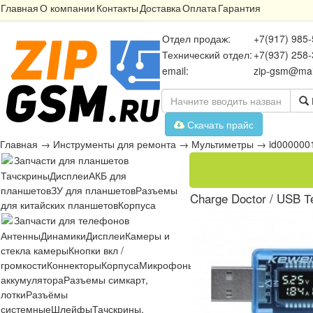
Главная
О компании
Контакты
Доставка
Оплата
Гарантия
Отдел продаж:
+7(917) 985-
Технический отдел:
+7(937) 258-
email:
zip-gsm@mai
Скачать прайс
Главная
→
Инструменты для ремонта
→
Мультиметры
→
id000000
Запчасти для планшетов
Тачскрины
Дисплеи
АКБ для
планшетов
ЗУ для планшетов
Разъемы
Charge Doctor / USB Т
для китайских планшетов
Корпуса
Запчасти для телефонов
Антенны
Динамики
Дисплеи
Камеры и
стекла камеры
Кнопки вкл /
громкости
Коннекторы
Корпуса
Микрофоны
Микросхемы
Платы
Разъё
аккумулятора
Разъемы симкарт,
лотки
Разъёмы
системные
Шлейфы
Тачскрины,