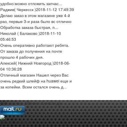
удобно:можно отложить запчас...
Раджив
( Черкесск )
2018-11-12 17:49:39
Делаю заказ в этом магазине уже 4-й
раз, первые 3-и раза было вс отлично
Обработка заказа быстрая, п...
Николай
( Балаково )
2018-11-10
05:46:53
Очень оперативно работают ребята.
От заказа до получения на почте
прошло 4 рабочих дня.
Алексей
( Нижний Новгород )
2018-06-
04 10:36:28
Отличный магазин Нашел через Вас
очень редкий шлейф на huawei еще и
за копейки. Всем остался очень д...
web-мастер:
Аблизин Александр