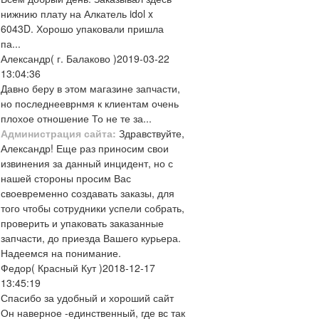
нижнию плату на Алкатель idol x
6043D. Хорошо упаковали пришла
па...
Александр
( г. Балаково )
2019-03-22
13:04:36
Давно беру в этом магазине запчасти,
но последнееврнмя к клиентам очень
плохое отношение То не те за...
Администрация сайта:
Здравствуйте,
Александр! Еще раз приносим свои
извинения за данный инцидент, но с
нашей стороны просим Вас
своевременно создавать заказы, для
того чтобы сотрудники успели собрать,
проверить и упаковать заказанные
запчасти, до приезда Вашего курьера.
Надеемся на понимание.
Федор
( Красный Кут )
2018-12-17
13:45:19
Спасибо за удобный и хороший сайт
Он наверное -единственный, где вс так