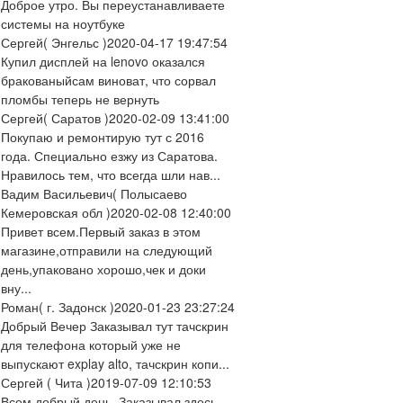
Доброе утро. Вы переустанавливаете
системы на ноутбуке
Сергей
( Энгельс )
2020-04-17 19:47:54
Купил дисплей на lenovo оказался
бракованыйсам виноват, что сорвал
пломбы теперь не вернуть
Сергей
( Саратов )
2020-02-09 13:41:00
Покупаю и ремонтирую тут с 2016
года. Специально езжу из Саратова.
Нравилось тем, что всегда шли нав...
Вадим Васильевич
( Полысаево
Кемеровская обл )
2020-02-08 12:40:00
Привет всем.Первый заказ в этом
магазине,отправили на следующий
день,упаковано хорошо,чек и доки
вну...
Роман
( г. Задонск )
2020-01-23 23:27:24
Добрый Вечер Заказывал тут тачскрин
для телефона который уже не
выпускают explay alto, тачскрин копи...
Сергей
( Чита )
2019-07-09 12:10:53
Всем добрый день. Заказывал здесь