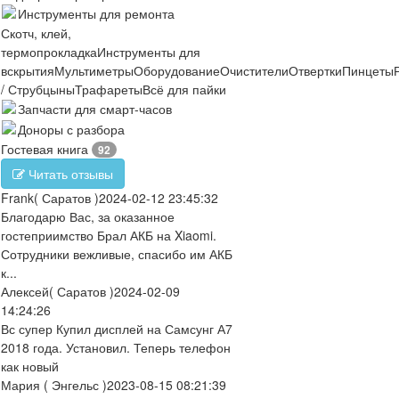
Инструменты для ремонта
Скотч, клей,
термопрокладка
Инструменты для
вскрытия
Мультиметры
Оборудование
Очистители
Отвертки
Пинцеты
/ Струбцыны
Трафареты
Всё для пайки
Запчасти для смарт-часов
Доноры с разбора
Гостевая книга
92
Читать отзывы
Frank
( Саратов )
2024-02-12 23:45:32
Благодарю Вас, за оказанное
гостеприимство Брал АКБ на Xiaomi.
Сотрудники вежливые, спасибо им АКБ
к...
Алексей
( Саратов )
2024-02-09
14:24:26
Вс супер Купил дисплей на Самсунг А7
2018 года. Установил. Теперь телефон
как новый
Мария
( Энгельс )
2023-08-15 08:21:39