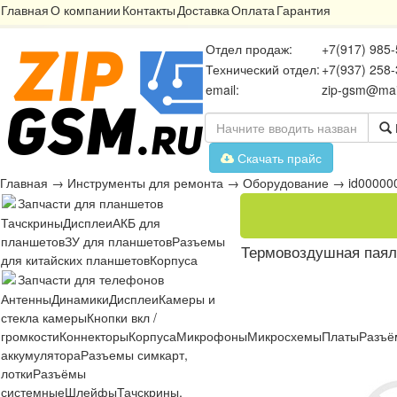
Главная
О компании
Контакты
Доставка
Оплата
Гарантия
Отдел продаж:
+7(917) 985-
Технический отдел:
+7(937) 258-
email:
zip-gsm@mai
Скачать прайс
Главная
→
Инструменты для ремонта
→
Оборудование
→
id00000
Запчасти для планшетов
Тачскрины
Дисплеи
АКБ для
планшетов
ЗУ для планшетов
Разъемы
Термовоздушная паял
для китайских планшетов
Корпуса
Запчасти для телефонов
Антенны
Динамики
Дисплеи
Камеры и
стекла камеры
Кнопки вкл /
громкости
Коннекторы
Корпуса
Микрофоны
Микросхемы
Платы
Разъё
аккумулятора
Разъемы симкарт,
лотки
Разъёмы
системные
Шлейфы
Тачскрины,