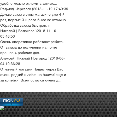
удобно:можно отложить запчас...
Раджив
( Черкесск )
2018-11-12 17:49:39
Делаю заказ в этом магазине уже 4-й
раз, первые 3-и раза было вс отлично
Обработка заказа быстрая, п...
Николай
( Балаково )
2018-11-10
05:46:53
Очень оперативно работают ребята.
От заказа до получения на почте
прошло 4 рабочих дня.
Алексей
( Нижний Новгород )
2018-06-
04 10:36:28
Отличный магазин Нашел через Вас
очень редкий шлейф на huawei еще и
за копейки. Всем остался очень д...
web-мастер:
Аблизин Александр