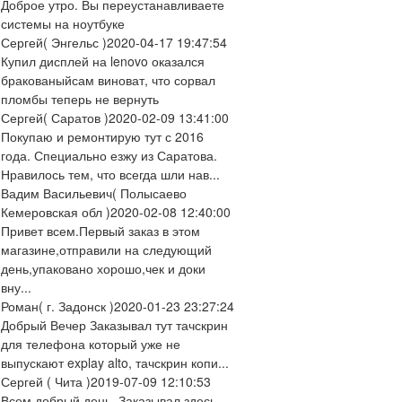
Доброе утро. Вы переустанавливаете
системы на ноутбуке
Сергей
( Энгельс )
2020-04-17 19:47:54
Купил дисплей на lenovo оказался
бракованыйсам виноват, что сорвал
пломбы теперь не вернуть
Сергей
( Саратов )
2020-02-09 13:41:00
Покупаю и ремонтирую тут с 2016
года. Специально езжу из Саратова.
Нравилось тем, что всегда шли нав...
Вадим Васильевич
( Полысаево
Кемеровская обл )
2020-02-08 12:40:00
Привет всем.Первый заказ в этом
магазине,отправили на следующий
день,упаковано хорошо,чек и доки
вну...
Роман
( г. Задонск )
2020-01-23 23:27:24
Добрый Вечер Заказывал тут тачскрин
для телефона который уже не
выпускают explay alto, тачскрин копи...
Сергей
( Чита )
2019-07-09 12:10:53
Всем добрый день. Заказывал здесь