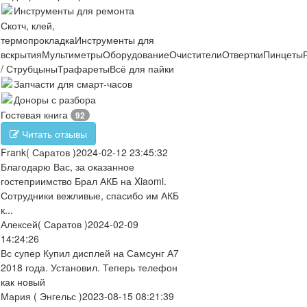
Инструменты для ремонта
Скотч, клей,
термопрокладка
Инструменты для
вскрытия
Мультиметры
Оборудование
Очистители
Отвертки
Пинцеты
/ Струбцыны
Трафареты
Всё для пайки
Запчасти для смарт-часов
Доноры с разбора
Гостевая книга
92
Читать отзывы
Frank
( Саратов )
2024-02-12 23:45:32
Благодарю Вас, за оказанное
гостеприимство Брал АКБ на Xiaomi.
Сотрудники вежливые, спасибо им АКБ
к...
Алексей
( Саратов )
2024-02-09
14:24:26
Вс супер Купил дисплей на Самсунг А7
2018 года. Установил. Теперь телефон
как новый
Мария
( Энгельс )
2023-08-15 08:21:39