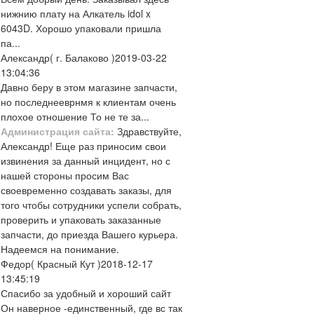
нижнию плату на Алкатель idol x
6043D. Хорошо упаковали пришла
па...
Александр
( г. Балаково )
2019-03-22
13:04:36
Давно беру в этом магазине запчасти,
но последнееврнмя к клиентам очень
плохое отношение То не те за...
Администрация сайта:
Здравствуйте,
Александр! Еще раз приносим свои
извинения за данный инцидент, но с
нашей стороны просим Вас
своевременно создавать заказы, для
того чтобы сотрудники успели собрать,
проверить и упаковать заказанные
запчасти, до приезда Вашего курьера.
Надеемся на понимание.
Федор
( Красный Кут )
2018-12-17
13:45:19
Спасибо за удобный и хороший сайт
Он наверное -единственный, где вс так