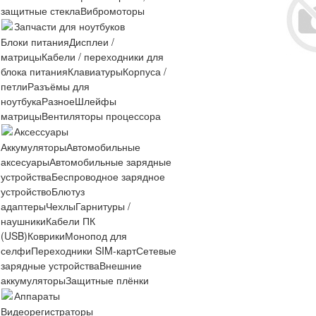
защитные стекла
Вибромоторы
Запчасти для ноутбуков
Блоки питания
Дисплеи /
матрицы
Кабели / переходники для
блока питания
Клавиатуры
Корпуса /
петли
Разъёмы для
ноутбука
Разное
Шлейфы
матрицы
Вентиляторы процессора
Аксессуары
Аккумуляторы
Автомобильные
аксесуары
Автомобильные зарядные
устройства
Беспроводное зарядное
устройство
Блютуз
адаптеры
Чехлы
Гарнитуры /
наушники
Кабели ПК
(USB)
Коврики
Монопод для
селфи
Переходники SIM-карт
Сетевые
зарядные устройства
Внешние
аккумуляторы
Защитные плёнки
Аппараты
Видеорегистраторы