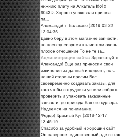
нижнию плату на Алкатель idol x
6043D. Хорошо упаковали пришла
па...
Александр
( г. Балаково )
2019-03-22
13:04:36
Давно беру в этом магазине запчасти,
но последнееврнмя к клиентам очень
плохое отношение То не те за...
Администрация сайта:
Здравствуйте,
Александр! Еще раз приносим свои
извинения за данный инцидент, но с
нашей стороны просим Вас
своевременно создавать заказы, для
того чтобы сотрудники успели собрать,
проверить и упаковать заказанные
запчасти, до приезда Вашего курьера.
Надеемся на понимание.
Федор
( Красный Кут )
2018-12-17
13:45:19
Спасибо за удобный и хороший сайт
Он наверное -единственный, где вс так