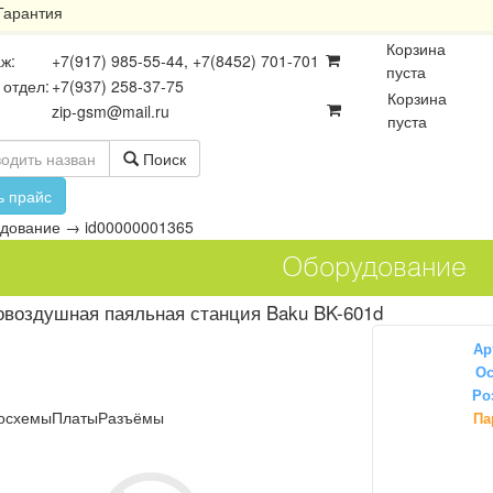
Гарантия
Корзина
ж:
+7(917) 985-55-44, +7(8452) 701-701
пуста
 отдел:
+7(937) 258-37-75
Корзина
zip-gsm@mail.ru
пуста
Поиск
ь прайс
дование
→
id00000001365
Оборудование
овоздушная паяльная станция Baku BK-601d
Ар
Ос
Ро
осхемы
Платы
Разъёмы
Па