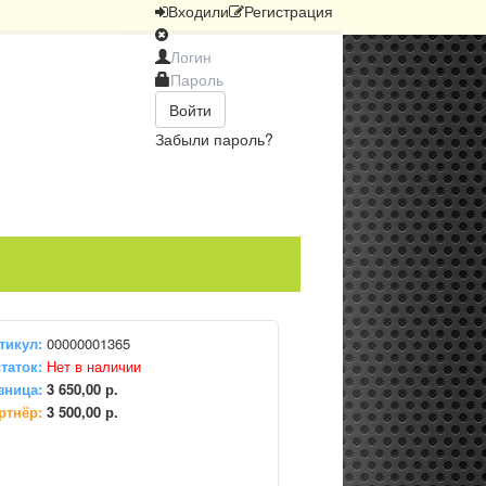
Вход
или
Регистрация
Войти
Забыли пароль?
тикул:
00000001365
таток:
Нет в наличии
зница:
3 650,00 р.
ртнёр:
3 500,00 р.