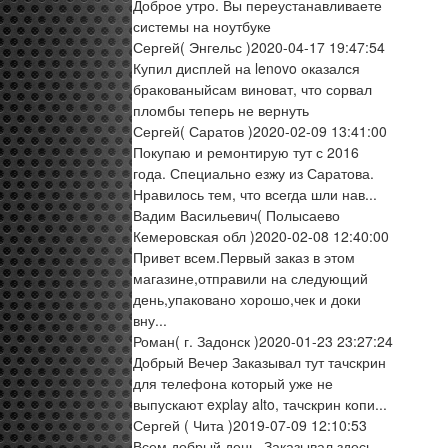
Доброе утро. Вы переустанавливаете
системы на ноутбуке
Сергей
( Энгельс )
2020-04-17 19:47:54
Купил дисплей на lenovo оказался
бракованыйсам виноват, что сорвал
пломбы теперь не вернуть
Сергей
( Саратов )
2020-02-09 13:41:00
Покупаю и ремонтирую тут с 2016
года. Специально езжу из Саратова.
Нравилось тем, что всегда шли нав...
Вадим Васильевич
( Полысаево
Кемеровская обл )
2020-02-08 12:40:00
Привет всем.Первый заказ в этом
магазине,отправили на следующий
день,упаковано хорошо,чек и доки
вну...
Роман
( г. Задонск )
2020-01-23 23:27:24
Добрый Вечер Заказывал тут тачскрин
для телефона который уже не
выпускают explay alto, тачскрин копи...
Сергей
( Чита )
2019-07-09 12:10:53
Всем добрый день. Заказывал здесь