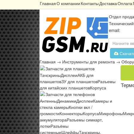
Главная
О компании
Контакты
Доставка
Оплата
Отдел прода
Технический
email:
Скачат
Главная
→
Инструменты для ремонта
→
Обору
Запчасти для планшетов
Тачскрины
Дисплеи
АКБ для
планшетов
ЗУ для планшетов
Разъемы
Терм
для китайских планшетов
Корпуса
Запчасти для телефонов
Антенны
Динамики
Дисплеи
Камеры и
стекла камеры
Кнопки вкл /
громкости
Коннекторы
Корпуса
Микрофоны
Микр
аккумулятора
Разъемы симкарт,
лотки
Разъёмы
системные
Шлейфы
Тачскрины,