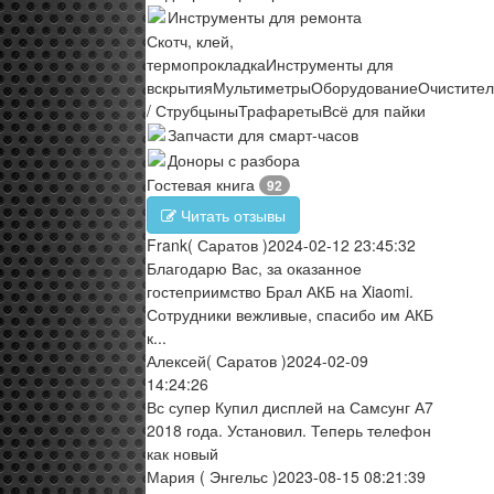
Инструменты для ремонта
Скотч, клей,
термопрокладка
Инструменты для
вскрытия
Мультиметры
Оборудование
Очистите
/ Струбцыны
Трафареты
Всё для пайки
Запчасти для смарт-часов
Доноры с разбора
Гостевая книга
92
Читать отзывы
Frank
( Саратов )
2024-02-12 23:45:32
Благодарю Вас, за оказанное
гостеприимство Брал АКБ на Xiaomi.
Сотрудники вежливые, спасибо им АКБ
к...
Алексей
( Саратов )
2024-02-09
14:24:26
Вс супер Купил дисплей на Самсунг А7
2018 года. Установил. Теперь телефон
как новый
Мария
( Энгельс )
2023-08-15 08:21:39