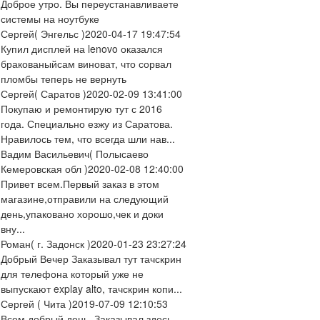
Доброе утро. Вы переустанавливаете
системы на ноутбуке
Сергей
( Энгельс )
2020-04-17 19:47:54
Купил дисплей на lenovo оказался
бракованыйсам виноват, что сорвал
пломбы теперь не вернуть
Сергей
( Саратов )
2020-02-09 13:41:00
Покупаю и ремонтирую тут с 2016
года. Специально езжу из Саратова.
Нравилось тем, что всегда шли нав...
Вадим Васильевич
( Полысаево
Кемеровская обл )
2020-02-08 12:40:00
Привет всем.Первый заказ в этом
магазине,отправили на следующий
день,упаковано хорошо,чек и доки
вну...
Роман
( г. Задонск )
2020-01-23 23:27:24
Добрый Вечер Заказывал тут тачскрин
для телефона который уже не
выпускают explay alto, тачскрин копи...
Сергей
( Чита )
2019-07-09 12:10:53
Всем добрый день. Заказывал здесь