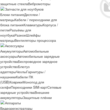
защитные стекла
Вибромоторы
Запчасти для ноутбуков
Блоки питания
Дисплеи /
матрицы
Кабели / переходники для
блока питания
Клавиатуры
Корпуса /
петли
Разъёмы для
ноутбука
Разное
Шлейфы
матрицы
Вентиляторы процессора
Аксессуары
Аккумуляторы
Автомобильные
аксесуары
Автомобильные зарядные
устройства
Беспроводное зарядное
устройство
Блютуз
адаптеры
Чехлы
Гарнитуры /
наушники
Кабели ПК
(USB)
Коврики
Монопод для
селфи
Переходники SIM-карт
Сетевые
зарядные устройства
Внешние
аккумуляторы
Защитные плёнки
Аппараты
Видеорегистраторы