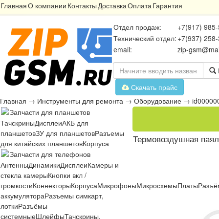
Главная
О компании
Контакты
Доставка
Оплата
Гарантия
Отдел продаж:
+7(917) 985-
Технический отдел:
+7(937) 258-
email:
zip-gsm@mai
Скачать прайс
Главная
→
Инструменты для ремонта
→
Оборудование
→
id00000
Запчасти для планшетов
Тачскрины
Дисплеи
АКБ для
планшетов
ЗУ для планшетов
Разъемы
Термовоздушная паял
для китайских планшетов
Корпуса
Запчасти для телефонов
Антенны
Динамики
Дисплеи
Камеры и
стекла камеры
Кнопки вкл /
громкости
Коннекторы
Корпуса
Микрофоны
Микросхемы
Платы
Разъё
аккумулятора
Разъемы симкарт,
лотки
Разъёмы
системные
Шлейфы
Тачскрины,