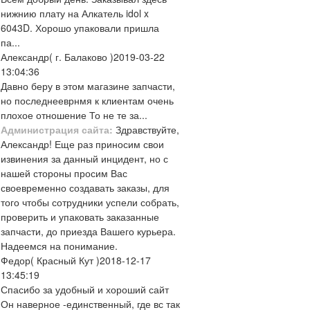
нижнию плату на Алкатель idol x
6043D. Хорошо упаковали пришла
па...
Александр
( г. Балаково )
2019-03-22
13:04:36
Давно беру в этом магазине запчасти,
но последнееврнмя к клиентам очень
плохое отношение То не те за...
Администрация сайта:
Здравствуйте,
Александр! Еще раз приносим свои
извинения за данный инцидент, но с
нашей стороны просим Вас
своевременно создавать заказы, для
того чтобы сотрудники успели собрать,
проверить и упаковать заказанные
запчасти, до приезда Вашего курьера.
Надеемся на понимание.
Федор
( Красный Кут )
2018-12-17
13:45:19
Спасибо за удобный и хороший сайт
Он наверное -единственный, где вс так