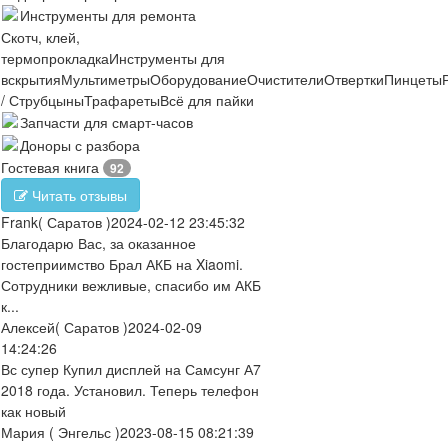
Инструменты для ремонта
Скотч, клей,
термопрокладка
Инструменты для
вскрытия
Мультиметры
Оборудование
Очистители
Отвертки
Пинцеты
/ Струбцыны
Трафареты
Всё для пайки
Запчасти для смарт-часов
Доноры с разбора
Гостевая книга
92
Читать отзывы
Frank
( Саратов )
2024-02-12 23:45:32
Благодарю Вас, за оказанное
гостеприимство Брал АКБ на Xiaomi.
Сотрудники вежливые, спасибо им АКБ
к...
Алексей
( Саратов )
2024-02-09
14:24:26
Вс супер Купил дисплей на Самсунг А7
2018 года. Установил. Теперь телефон
как новый
Мария
( Энгельс )
2023-08-15 08:21:39