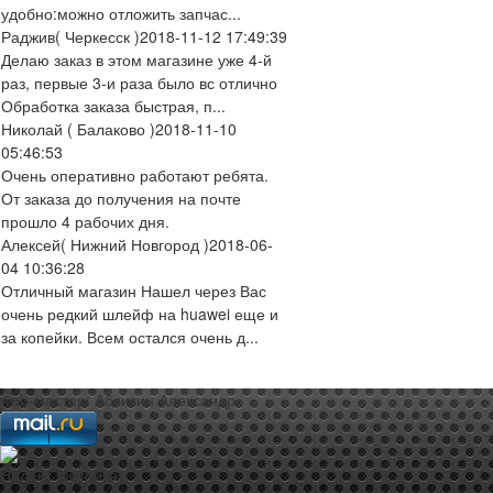
удобно:можно отложить запчас...
Раджив
( Черкесск )
2018-11-12 17:49:39
Делаю заказ в этом магазине уже 4-й
раз, первые 3-и раза было вс отлично
Обработка заказа быстрая, п...
Николай
( Балаково )
2018-11-10
05:46:53
Очень оперативно работают ребята.
От заказа до получения на почте
прошло 4 рабочих дня.
Алексей
( Нижний Новгород )
2018-06-
04 10:36:28
Отличный магазин Нашел через Вас
очень редкий шлейф на huawei еще и
за копейки. Всем остался очень д...
web-мастер:
Аблизин Александр