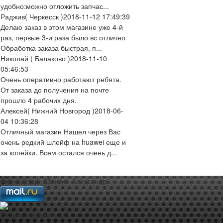
удобно:можно отложить запчас...
Раджив
( Черкесск )
2018-11-12 17:49:39
Делаю заказ в этом магазине уже 4-й
раз, первые 3-и раза было вс отлично
Обработка заказа быстрая, п...
Николай
( Балаково )
2018-11-10
05:46:53
Очень оперативно работают ребята.
От заказа до получения на почте
прошло 4 рабочих дня.
Алексей
( Нижний Новгород )
2018-06-
04 10:36:28
Отличный магазин Нашел через Вас
очень редкий шлейф на huawei еще и
за копейки. Всем остался очень д...
web-мастер:
Аблизин Александр