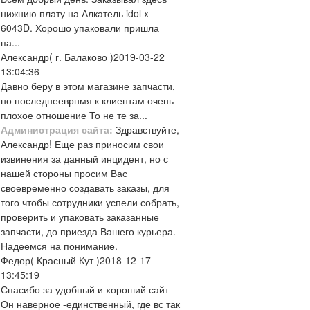
нижнию плату на Алкатель idol x
6043D. Хорошо упаковали пришла
па...
Александр
( г. Балаково )
2019-03-22
13:04:36
Давно беру в этом магазине запчасти,
но последнееврнмя к клиентам очень
плохое отношение То не те за...
Администрация сайта:
Здравствуйте,
Александр! Еще раз приносим свои
извинения за данный инцидент, но с
нашей стороны просим Вас
своевременно создавать заказы, для
того чтобы сотрудники успели собрать,
проверить и упаковать заказанные
запчасти, до приезда Вашего курьера.
Надеемся на понимание.
Федор
( Красный Кут )
2018-12-17
13:45:19
Спасибо за удобный и хороший сайт
Он наверное -единственный, где вс так