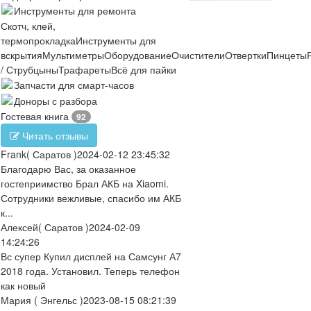
Инструменты для ремонта
Скотч, клей,
термопрокладка
Инструменты для
вскрытия
Мультиметры
Оборудование
Очистители
Отвертки
Пинцеты
/ Струбцыны
Трафареты
Всё для пайки
Запчасти для смарт-часов
Доноры с разбора
Гостевая книга
92
Читать отзывы
Frank
( Саратов )
2024-02-12 23:45:32
Благодарю Вас, за оказанное
гостеприимство Брал АКБ на Xiaomi.
Сотрудники вежливые, спасибо им АКБ
к...
Алексей
( Саратов )
2024-02-09
14:24:26
Вс супер Купил дисплей на Самсунг А7
2018 года. Установил. Теперь телефон
как новый
Мария
( Энгельс )
2023-08-15 08:21:39