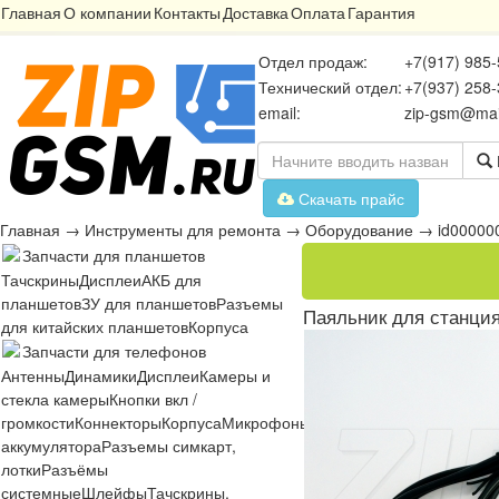
Главная
О компании
Контакты
Доставка
Оплата
Гарантия
Отдел продаж:
+7(917) 985-
Технический отдел:
+7(937) 258-
email:
zip-gsm@mai
Скачать прайс
Главная
→
Инструменты для ремонта
→
Оборудование
→
id00000
Запчасти для планшетов
Тачскрины
Дисплеи
АКБ для
планшетов
ЗУ для планшетов
Разъемы
Паяльник для станция L
для китайских планшетов
Корпуса
Запчасти для телефонов
Антенны
Динамики
Дисплеи
Камеры и
стекла камеры
Кнопки вкл /
громкости
Коннекторы
Корпуса
Микрофоны
Микросхемы
Платы
Разъё
аккумулятора
Разъемы симкарт,
лотки
Разъёмы
системные
Шлейфы
Тачскрины,