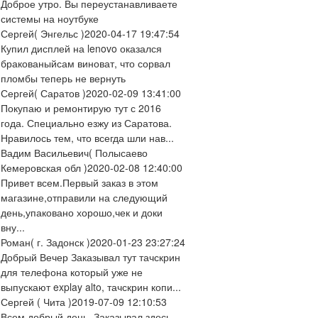
Доброе утро. Вы переустанавливаете
системы на ноутбуке
Сергей
( Энгельс )
2020-04-17 19:47:54
Купил дисплей на lenovo оказался
бракованыйсам виноват, что сорвал
пломбы теперь не вернуть
Сергей
( Саратов )
2020-02-09 13:41:00
Покупаю и ремонтирую тут с 2016
года. Специально езжу из Саратова.
Нравилось тем, что всегда шли нав...
Вадим Васильевич
( Полысаево
Кемеровская обл )
2020-02-08 12:40:00
Привет всем.Первый заказ в этом
магазине,отправили на следующий
день,упаковано хорошо,чек и доки
вну...
Роман
( г. Задонск )
2020-01-23 23:27:24
Добрый Вечер Заказывал тут тачскрин
для телефона который уже не
выпускают explay alto, тачскрин копи...
Сергей
( Чита )
2019-07-09 12:10:53
Всем добрый день. Заказывал здесь