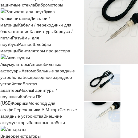
защитные стекла
Вибромоторы
Запчасти для ноутбуков
Блоки питания
Дисплеи /
матрицы
Кабели / переходники для
блока питания
Клавиатуры
Корпуса /
петли
Разъёмы для
ноутбука
Разное
Шлейфы
матрицы
Вентиляторы процессора
Аксессуары
Аккумуляторы
Автомобильные
аксесуары
Автомобильные зарядные
устройства
Беспроводное зарядное
устройство
Блютуз
адаптеры
Чехлы
Гарнитуры /
наушники
Кабели ПК
(USB)
Коврики
Монопод для
селфи
Переходники SIM-карт
Сетевые
зарядные устройства
Внешние
аккумуляторы
Защитные плёнки
Аппараты
Видеорегистраторы