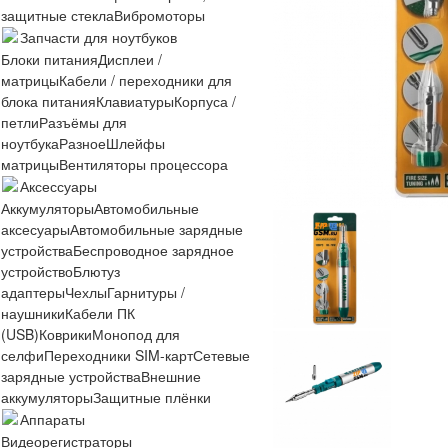
защитные стекла
Вибромоторы
Запчасти для ноутбуков
Блоки питания
Дисплеи /
матрицы
Кабели / переходники для
блока питания
Клавиатуры
Корпуса /
петли
Разъёмы для
ноутбука
Разное
Шлейфы
матрицы
Вентиляторы процессора
Аксессуары
Аккумуляторы
Автомобильные
аксесуары
Автомобильные зарядные
устройства
Беспроводное зарядное
устройство
Блютуз
адаптеры
Чехлы
Гарнитуры /
наушники
Кабели ПК
(USB)
Коврики
Монопод для
селфи
Переходники SIM-карт
Сетевые
зарядные устройства
Внешние
аккумуляторы
Защитные плёнки
Аппараты
Видеорегистраторы