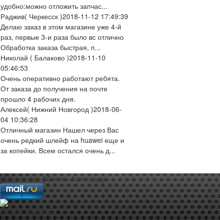
удобно:можно отложить запчас...
Раджив
( Черкесск )
2018-11-12 17:49:39
Делаю заказ в этом магазине уже 4-й
раз, первые 3-и раза было вс отлично
Обработка заказа быстрая, п...
Николай
( Балаково )
2018-11-10
05:46:53
Очень оперативно работают ребята.
От заказа до получения на почте
прошло 4 рабочих дня.
Алексей
( Нижний Новгород )
2018-06-
04 10:36:28
Отличный магазин Нашел через Вас
очень редкий шлейф на huawei еще и
за копейки. Всем остался очень д...
web-мастер:
Аблизин Александр