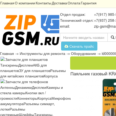
Главная
О компании
Контакты
Доставка
Оплата
Гарантия
Отдел продаж:
+7(917) 985-
Технический отдел:
+7(937) 258-
email:
zip-gsm@mai
Скачать прайс
Главная
→
Инструменты для ремонта
→
Оборудование
→
id00000
Запчасти для планшетов
Тачскрины
Дисплеи
АКБ для
планшетов
ЗУ для планшетов
Разъемы
Паяльник газовый KRAF
для китайских планшетов
Корпуса
Запчасти для телефонов
Антенны
Динамики
Дисплеи
Камеры и
стекла камеры
Кнопки вкл /
громкости
Коннекторы
Корпуса
Микрофоны
Микросхемы
Платы
Разъё
аккумулятора
Разъемы симкарт,
лотки
Разъёмы
системные
Шлейфы
Тачскрины,