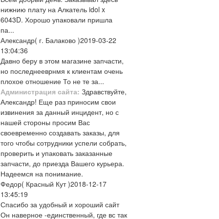
нижнию плату на Алкатель idol x
6043D. Хорошо упаковали пришла
па...
Александр
( г. Балаково )
2019-03-22
13:04:36
Давно беру в этом магазине запчасти,
но последнееврнмя к клиентам очень
плохое отношение То не те за...
Администрация сайта:
Здравствуйте,
Александр! Еще раз приносим свои
извинения за данный инцидент, но с
нашей стороны просим Вас
своевременно создавать заказы, для
того чтобы сотрудники успели собрать,
проверить и упаковать заказанные
запчасти, до приезда Вашего курьера.
Надеемся на понимание.
Федор
( Красный Кут )
2018-12-17
13:45:19
Спасибо за удобный и хороший сайт
Он наверное -единственный, где вс так