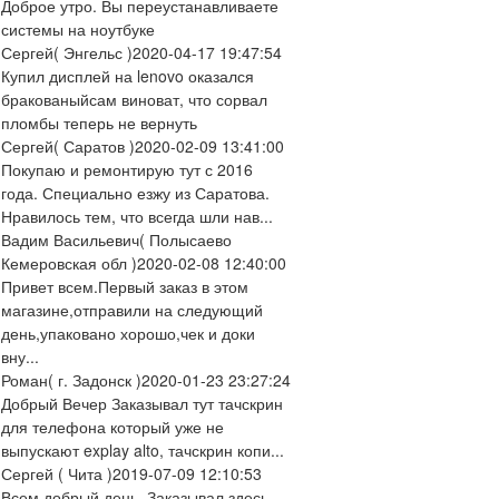
Доброе утро. Вы переустанавливаете
системы на ноутбуке
Сергей
( Энгельс )
2020-04-17 19:47:54
Купил дисплей на lenovo оказался
бракованыйсам виноват, что сорвал
пломбы теперь не вернуть
Сергей
( Саратов )
2020-02-09 13:41:00
Покупаю и ремонтирую тут с 2016
года. Специально езжу из Саратова.
Нравилось тем, что всегда шли нав...
Вадим Васильевич
( Полысаево
Кемеровская обл )
2020-02-08 12:40:00
Привет всем.Первый заказ в этом
магазине,отправили на следующий
день,упаковано хорошо,чек и доки
вну...
Роман
( г. Задонск )
2020-01-23 23:27:24
Добрый Вечер Заказывал тут тачскрин
для телефона который уже не
выпускают explay alto, тачскрин копи...
Сергей
( Чита )
2019-07-09 12:10:53
Всем добрый день. Заказывал здесь