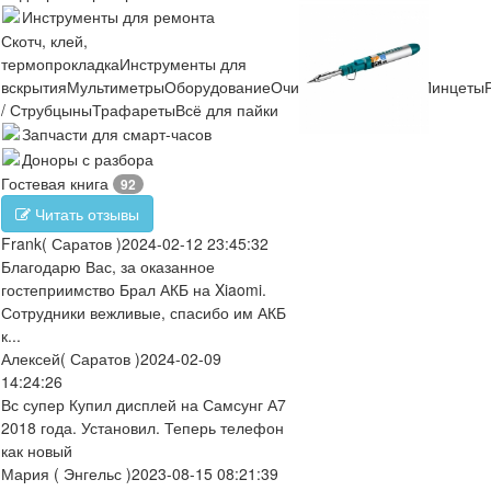
Инструменты для ремонта
Скотч, клей,
термопрокладка
Инструменты для
вскрытия
Мультиметры
Оборудование
Очистители
Отвертки
Пинцеты
/ Струбцыны
Трафареты
Всё для пайки
Запчасти для смарт-часов
Доноры с разбора
Гостевая книга
92
Читать отзывы
Frank
( Саратов )
2024-02-12 23:45:32
Благодарю Вас, за оказанное
гостеприимство Брал АКБ на Xiaomi.
Сотрудники вежливые, спасибо им АКБ
к...
Алексей
( Саратов )
2024-02-09
14:24:26
Вс супер Купил дисплей на Самсунг А7
2018 года. Установил. Теперь телефон
как новый
Мария
( Энгельс )
2023-08-15 08:21:39