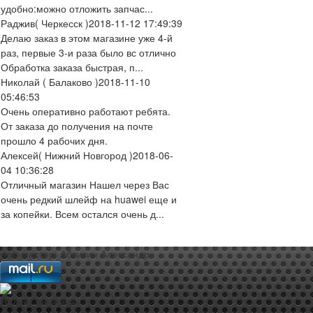
удобно:можно отложить запчас...
Раджив
( Черкесск )
2018-11-12 17:49:39
Делаю заказ в этом магазине уже 4-й
раз, первые 3-и раза было вс отлично
Обработка заказа быстрая, п...
Николай
( Балаково )
2018-11-10
05:46:53
Очень оперативно работают ребята.
От заказа до получения на почте
прошло 4 рабочих дня.
Алексей
( Нижний Новгород )
2018-06-
04 10:36:28
Отличный магазин Нашел через Вас
очень редкий шлейф на huawei еще и
за копейки. Всем остался очень д...
web-мастер:
Аблизин Александр