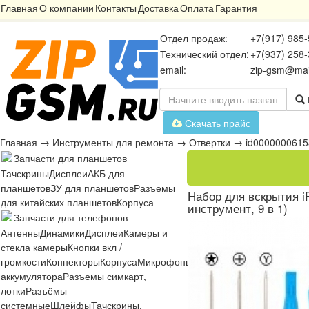
Главная
О компании
Контакты
Доставка
Оплата
Гарантия
Отдел продаж:
+7(917) 985-
Технический отдел:
+7(937) 258-
email:
zip-gsm@mai
Скачать прайс
Главная
→
Инструменты для ремонта
→
Отвертки
→
id0000000615
Запчасти для планшетов
Тачскрины
Дисплеи
АКБ для
планшетов
ЗУ для планшетов
Разъемы
Набор для вскрытия iP
для китайских планшетов
Корпуса
инструмент, 9 в 1)
Запчасти для телефонов
Антенны
Динамики
Дисплеи
Камеры и
стекла камеры
Кнопки вкл /
громкости
Коннекторы
Корпуса
Микрофоны
Микросхемы
Платы
Разъё
аккумулятора
Разъемы симкарт,
лотки
Разъёмы
системные
Шлейфы
Тачскрины,