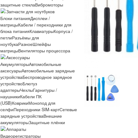
защитные стекла
Вибромоторы
Запчасти для ноутбуков
Блоки питания
Дисплеи /
матрицы
Кабели / переходники для
блока питания
Клавиатуры
Корпуса /
петли
Разъёмы для
ноутбука
Разное
Шлейфы
матрицы
Вентиляторы процессора
Аксессуары
Аккумуляторы
Автомобильные
аксесуары
Автомобильные зарядные
устройства
Беспроводное зарядное
устройство
Блютуз
адаптеры
Чехлы
Гарнитуры /
наушники
Кабели ПК
(USB)
Коврики
Монопод для
селфи
Переходники SIM-карт
Сетевые
зарядные устройства
Внешние
аккумуляторы
Защитные плёнки
Аппараты
Видеорегистраторы