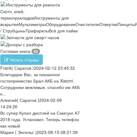
Инструменты для ремонта
Скотч, клей,
термопрокладка
Инструменты для
вскрытия
Мультиметры
Оборудование
Очистители
Отвертки
Пинцеты
/ Струбцыны
Трафареты
Всё для пайки
Запчасти для смарт-часов
Доноры с разбора
Гостевая книга
92
Читать отзывы
Frank
( Саратов )
2024-02-12 23:45:32
Благодарю Вас, за оказанное
гостеприимство Брал АКБ на Xiaomi.
Сотрудники вежливые, спасибо им АКБ
к...
Алексей
( Саратов )
2024-02-09
14:24:26
Вс супер Купил дисплей на Самсунг А7
2018 года. Установил. Теперь телефон
как новый
Мария
( Энгельс )
2023-08-15 08:21:39