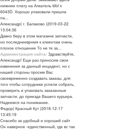
нижнию плату на Алкатель idol x
6043D. Хорошо упаковали пришла
па...
Александр
( г. Балаково )
2019-03-22
13:04:36
Давно беру в этом магазине запчасти,
но последнееврнмя к клиентам очень
плохое отношение То не те за...
Администрация сайта:
Здравствуйте,
Александр! Еще раз приносим свои
извинения за данный инцидент, но с
нашей стороны просим Вас
своевременно создавать заказы, для
того чтобы сотрудники успели собрать,
проверить и упаковать заказанные
запчасти, до приезда Вашего курьера.
Надеемся на понимание.
Федор
( Красный Кут )
2018-12-17
13:45:19
Спасибо за удобный и хороший сайт
Он наверное -единственный, где вс так