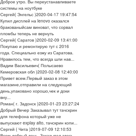
Доброе утро. Вы переустанавливаете
системы на ноутбуке
Сергей
( Энгельс )
2020-04-17 19:47:54
Купил дисплей на lenovo оказался
бракованыйсам виноват, что сорвал
пломбы теперь не вернуть
Сергей
( Саратов )
2020-02-09 13:41:00
Покупаю и ремонтирую тут с 2016
года. Специально езжу из Саратова.
Нравилось тем, что всегда шли нав...
Вадим Васильевич
( Полысаево
Кемеровская обл )
2020-02-08 12:40:00
Привет всем.Первый заказ в этом
магазине,отправили на следующий
день,упаковано хорошо,чек и доки
вну...
Роман
( г. Задонск )
2020-01-23 23:27:24
Добрый Вечер Заказывал тут тачскрин
для телефона который уже не
выпускают explay alto, тачскрин копи...
Сергей
( Чита )
2019-07-09 12:10:53
Всем добрый день. Заказывал здесь