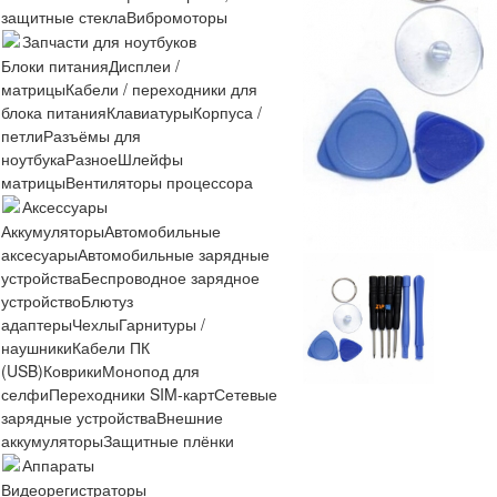
защитные стекла
Вибромоторы
Запчасти для ноутбуков
Блоки питания
Дисплеи /
матрицы
Кабели / переходники для
блока питания
Клавиатуры
Корпуса /
петли
Разъёмы для
ноутбука
Разное
Шлейфы
матрицы
Вентиляторы процессора
Аксессуары
Аккумуляторы
Автомобильные
аксесуары
Автомобильные зарядные
устройства
Беспроводное зарядное
устройство
Блютуз
адаптеры
Чехлы
Гарнитуры /
наушники
Кабели ПК
(USB)
Коврики
Монопод для
селфи
Переходники SIM-карт
Сетевые
зарядные устройства
Внешние
аккумуляторы
Защитные плёнки
Аппараты
Видеорегистраторы