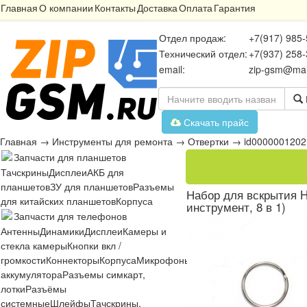
Главная
О компании
Контакты
Доставка
Оплата
Гарантия
Отдел продаж:
+7(917) 985-
Технический отдел:
+7(937) 258-
email:
zip-gsm@mai
Скачать прайс
Главная
→
Инструменты для ремонта
→
Отвертки
→
id0000001202
Запчасти для планшетов
Тачскрины
Дисплеи
АКБ для
планшетов
ЗУ для планшетов
Разъемы
Набор для вскрытия Hu
для китайских планшетов
Корпуса
инструмент, 8 в 1)
Запчасти для телефонов
Антенны
Динамики
Дисплеи
Камеры и
стекла камеры
Кнопки вкл /
громкости
Коннекторы
Корпуса
Микрофоны
Микросхемы
Платы
Разъё
аккумулятора
Разъемы симкарт,
лотки
Разъёмы
системные
Шлейфы
Тачскрины,