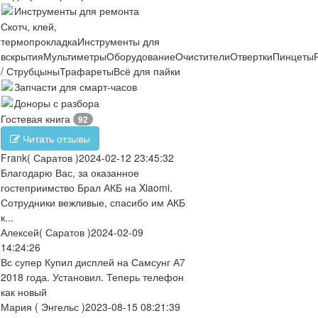
Инструменты для ремонта
Скотч, клей,
термопрокладка
Инструменты для
вскрытия
Мультиметры
Оборудование
Очистители
Отвертки
Пинцеты
/ Струбцыны
Трафареты
Всё для пайки
Запчасти для смарт-часов
Доноры с разбора
Гостевая книга
92
Читать отзывы
Frank
( Саратов )
2024-02-12 23:45:32
Благодарю Вас, за оказанное
гостеприимство Брал АКБ на Xiaomi.
Сотрудники вежливые, спасибо им АКБ
к...
Алексей
( Саратов )
2024-02-09
14:24:26
Вс супер Купил дисплей на Самсунг А7
2018 года. Установил. Теперь телефон
как новый
Мария
( Энгельс )
2023-08-15 08:21:39