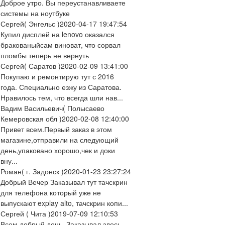
Доброе утро. Вы переустанавливаете
системы на ноутбуке
Сергей
( Энгельс )
2020-04-17 19:47:54
Купил дисплей на lenovo оказался
бракованыйсам виноват, что сорвал
пломбы теперь не вернуть
Сергей
( Саратов )
2020-02-09 13:41:00
Покупаю и ремонтирую тут с 2016
года. Специально езжу из Саратова.
Нравилось тем, что всегда шли нав...
Вадим Васильевич
( Полысаево
Кемеровская обл )
2020-02-08 12:40:00
Привет всем.Первый заказ в этом
магазине,отправили на следующий
день,упаковано хорошо,чек и доки
вну...
Роман
( г. Задонск )
2020-01-23 23:27:24
Добрый Вечер Заказывал тут тачскрин
для телефона который уже не
выпускают explay alto, тачскрин копи...
Сергей
( Чита )
2019-07-09 12:10:53
Всем добрый день. Заказывал здесь