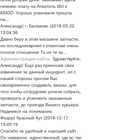
нижнию плату на Алкатель idol x
6043D. Хорошо упаковали пришла
па...
Александр
( г. Балаково )
2019-03-22
13:04:36
Давно беру в этом магазине запчасти,
но последнееврнмя к клиентам очень
плохое отношение То не те за...
Администрация сайта:
Здравствуйте,
Александр! Еще раз приносим свои
извинения за данный инцидент, но с
нашей стороны просим Вас
своевременно создавать заказы, для
того чтобы сотрудники успели собрать,
проверить и упаковать заказанные
запчасти, до приезда Вашего курьера.
Надеемся на понимание.
Федор
( Красный Кут )
2018-12-17
13:45:19
Спасибо за удобный и хороший сайт
Он наверное -единственный, где вс так