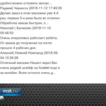
удобно:можно отложить запчас...
Раджив
( Черкесск )
2018-11-12 17:49:39
Делаю заказ в этом магазине уже 4-й
раз, первые 3-и раза было вс отлично
Обработка заказа быстрая, п...
Николай
( Балаково )
2018-11-10
05:46:53
Очень оперативно работают ребята.
От заказа до получения на почте
прошло 4 рабочих дня.
Алексей
( Нижний Новгород )
2018-06-
04 10:36:28
Отличный магазин Нашел через Вас
очень редкий шлейф на huawei еще и
за копейки. Всем остался очень д...
web-мастер:
Аблизин Александр