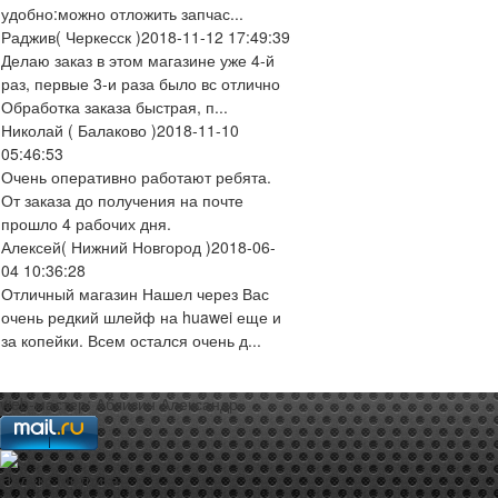
удобно:можно отложить запчас...
Раджив
( Черкесск )
2018-11-12 17:49:39
Делаю заказ в этом магазине уже 4-й
раз, первые 3-и раза было вс отлично
Обработка заказа быстрая, п...
Николай
( Балаково )
2018-11-10
05:46:53
Очень оперативно работают ребята.
От заказа до получения на почте
прошло 4 рабочих дня.
Алексей
( Нижний Новгород )
2018-06-
04 10:36:28
Отличный магазин Нашел через Вас
очень редкий шлейф на huawei еще и
за копейки. Всем остался очень д...
web-мастер:
Аблизин Александр