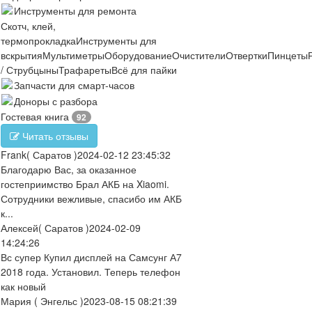
Инструменты для ремонта
Скотч, клей,
термопрокладка
Инструменты для
вскрытия
Мультиметры
Оборудование
Очистители
Отвертки
Пинцеты
/ Струбцыны
Трафареты
Всё для пайки
Запчасти для смарт-часов
Доноры с разбора
Гостевая книга
92
Читать отзывы
Frank
( Саратов )
2024-02-12 23:45:32
Благодарю Вас, за оказанное
гостеприимство Брал АКБ на Xiaomi.
Сотрудники вежливые, спасибо им АКБ
к...
Алексей
( Саратов )
2024-02-09
14:24:26
Вс супер Купил дисплей на Самсунг А7
2018 года. Установил. Теперь телефон
как новый
Мария
( Энгельс )
2023-08-15 08:21:39