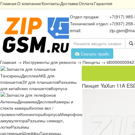
Главная
О компании
Контакты
Доставка
Оплата
Гарантия
Отдел продаж:
+7(917) 985-
Технический отдел:
+7(937) 258-
email:
zip-gsm@mai
Скачать прайс
Главная
→
Инструменты для ремонта
→
Пинцеты
→
id0000000942
Запчасти для планшетов
Тачскрины
Дисплеи
АКБ для
планшетов
ЗУ для планшетов
Разъемы
Пинцет YaXun 11A ES
для китайских планшетов
Корпуса
Запчасти для телефонов
Антенны
Динамики
Дисплеи
Камеры и
стекла камеры
Кнопки вкл /
громкости
Коннекторы
Корпуса
Микрофоны
Микросхемы
Платы
Разъё
аккумулятора
Разъемы симкарт,
лотки
Разъёмы
системные
Шлейфы
Тачскрины,