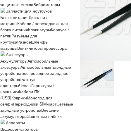
защитные стекла
Вибромоторы
Запчасти для ноутбуков
Блоки питания
Дисплеи /
матрицы
Кабели / переходники для
блока питания
Клавиатуры
Корпуса /
петли
Разъёмы для
ноутбука
Разное
Шлейфы
матрицы
Вентиляторы процессора
Аксессуары
Аккумуляторы
Автомобильные
аксесуары
Автомобильные зарядные
устройства
Беспроводное зарядное
устройство
Блютуз
адаптеры
Чехлы
Гарнитуры /
наушники
Кабели ПК
(USB)
Коврики
Монопод для
селфи
Переходники SIM-карт
Сетевые
зарядные устройства
Внешние
аккумуляторы
Защитные плёнки
Аппараты
Видеорегистраторы