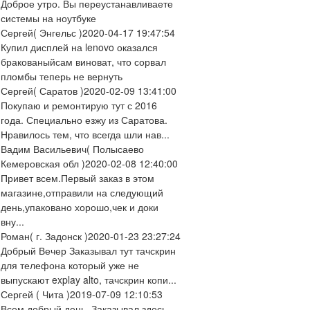
Доброе утро. Вы переустанавливаете
системы на ноутбуке
Сергей
( Энгельс )
2020-04-17 19:47:54
Купил дисплей на lenovo оказался
бракованыйсам виноват, что сорвал
пломбы теперь не вернуть
Сергей
( Саратов )
2020-02-09 13:41:00
Покупаю и ремонтирую тут с 2016
года. Специально езжу из Саратова.
Нравилось тем, что всегда шли нав...
Вадим Васильевич
( Полысаево
Кемеровская обл )
2020-02-08 12:40:00
Привет всем.Первый заказ в этом
магазине,отправили на следующий
день,упаковано хорошо,чек и доки
вну...
Роман
( г. Задонск )
2020-01-23 23:27:24
Добрый Вечер Заказывал тут тачскрин
для телефона который уже не
выпускают explay alto, тачскрин копи...
Сергей
( Чита )
2019-07-09 12:10:53
Всем добрый день. Заказывал здесь