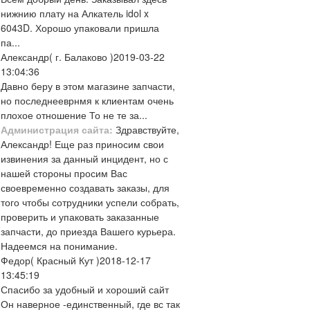
нижнию плату на Алкатель idol x
6043D. Хорошо упаковали пришла
па...
Александр
( г. Балаково )
2019-03-22
13:04:36
Давно беру в этом магазине запчасти,
но последнееврнмя к клиентам очень
плохое отношение То не те за...
Администрация сайта:
Здравствуйте,
Александр! Еще раз приносим свои
извинения за данный инцидент, но с
нашей стороны просим Вас
своевременно создавать заказы, для
того чтобы сотрудники успели собрать,
проверить и упаковать заказанные
запчасти, до приезда Вашего курьера.
Надеемся на понимание.
Федор
( Красный Кут )
2018-12-17
13:45:19
Спасибо за удобный и хороший сайт
Он наверное -единственный, где вс так