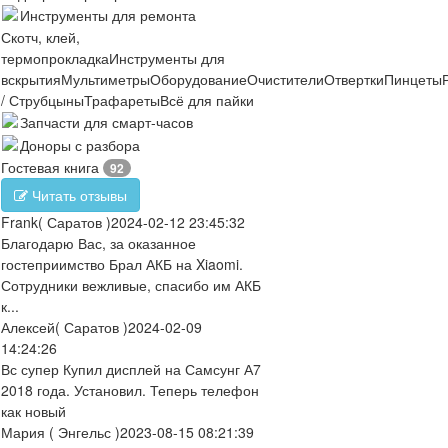
Инструменты для ремонта
Скотч, клей,
термопрокладка
Инструменты для
вскрытия
Мультиметры
Оборудование
Очистители
Отвертки
Пинцеты
/ Струбцыны
Трафареты
Всё для пайки
Запчасти для смарт-часов
Доноры с разбора
Гостевая книга
92
Читать отзывы
Frank
( Саратов )
2024-02-12 23:45:32
Благодарю Вас, за оказанное
гостеприимство Брал АКБ на Xiaomi.
Сотрудники вежливые, спасибо им АКБ
к...
Алексей
( Саратов )
2024-02-09
14:24:26
Вс супер Купил дисплей на Самсунг А7
2018 года. Установил. Теперь телефон
как новый
Мария
( Энгельс )
2023-08-15 08:21:39