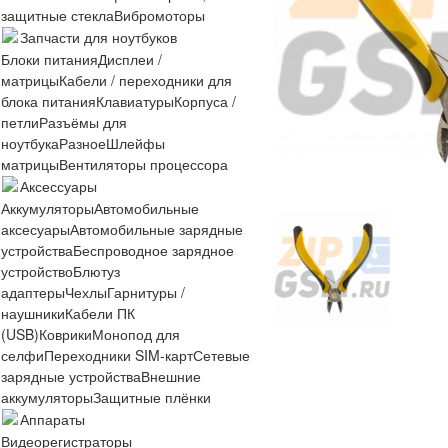
защитные стекла
Вибромоторы
Запчасти для ноутбуков
Блоки питания
Дисплеи /
матрицы
Кабели / переходники для
блока питания
Клавиатуры
Корпуса /
петли
Разъёмы для
ноутбука
Разное
Шлейфы
матрицы
Вентиляторы процессора
Аксессуары
Аккумуляторы
Автомобильные
аксесуары
Автомобильные зарядные
устройства
Беспроводное зарядное
устройство
Блютуз
адаптеры
Чехлы
Гарнитуры /
наушники
Кабели ПК
(USB)
Коврики
Монопод для
селфи
Переходники SIM-карт
Сетевые
зарядные устройства
Внешние
аккумуляторы
Защитные плёнки
Аппараты
Видеорегистраторы