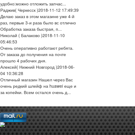
удобно:можно отложить запчас...
Раджив
( Черкесск )
2018-11-12 17:49:39
Делаю заказ в этом магазине уже 4-й
раз, первые 3-и раза было вс отлично
Обработка заказа быстрая, п...
Николай
( Балаково )
2018-11-10
05:46:53
Очень оперативно работают ребята.
От заказа до получения на почте
прошло 4 рабочих дня.
Алексей
( Нижний Новгород )
2018-06-
04 10:36:28
Отличный магазин Нашел через Вас
очень редкий шлейф на huawei еще и
за копейки. Всем остался очень д...
web-мастер:
Аблизин Александр