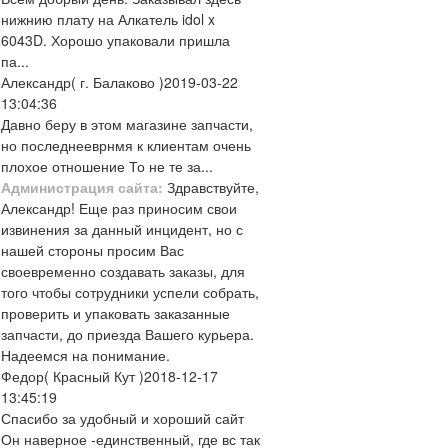
нижнию плату на Алкатель idol x
6043D. Хорошо упаковали пришла
па...
Александр
( г. Балаково )
2019-03-22
13:04:36
Давно беру в этом магазине запчасти,
но последнееврнмя к клиентам очень
плохое отношение То не те за...
Администрация сайта:
Здравствуйте,
Александр! Еще раз приносим свои
извинения за данный инцидент, но с
нашей стороны просим Вас
своевременно создавать заказы, для
того чтобы сотрудники успели собрать,
проверить и упаковать заказанные
запчасти, до приезда Вашего курьера.
Надеемся на понимание.
Федор
( Красный Кут )
2018-12-17
13:45:19
Спасибо за удобный и хороший сайт
Он наверное -единственный, где вс так