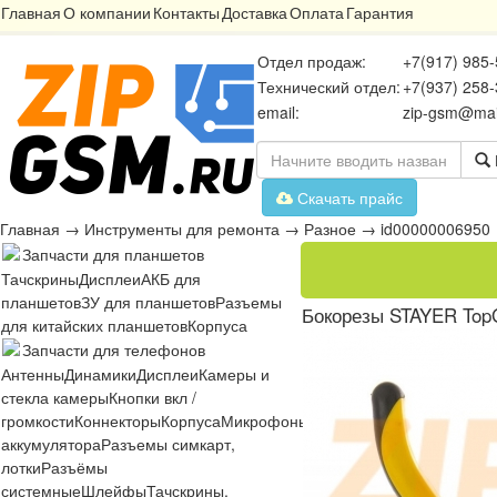
Главная
О компании
Контакты
Доставка
Оплата
Гарантия
Отдел продаж:
+7(917) 985-
Технический отдел:
+7(937) 258-
email:
zip-gsm@mai
Скачать прайс
Главная
→
Инструменты для ремонта
→
Разное
→
id00000006950
Запчасти для планшетов
Тачскрины
Дисплеи
АКБ для
планшетов
ЗУ для планшетов
Разъемы
Бокорезы STAYER TopG
для китайских планшетов
Корпуса
Запчасти для телефонов
Антенны
Динамики
Дисплеи
Камеры и
стекла камеры
Кнопки вкл /
громкости
Коннекторы
Корпуса
Микрофоны
Микросхемы
Платы
Разъё
аккумулятора
Разъемы симкарт,
лотки
Разъёмы
системные
Шлейфы
Тачскрины,