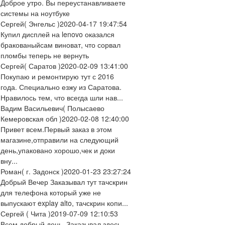
Доброе утро. Вы переустанавливаете
системы на ноутбуке
Сергей
( Энгельс )
2020-04-17 19:47:54
Купил дисплей на lenovo оказался
бракованыйсам виноват, что сорвал
пломбы теперь не вернуть
Сергей
( Саратов )
2020-02-09 13:41:00
Покупаю и ремонтирую тут с 2016
года. Специально езжу из Саратова.
Нравилось тем, что всегда шли нав...
Вадим Васильевич
( Полысаево
Кемеровская обл )
2020-02-08 12:40:00
Привет всем.Первый заказ в этом
магазине,отправили на следующий
день,упаковано хорошо,чек и доки
вну...
Роман
( г. Задонск )
2020-01-23 23:27:24
Добрый Вечер Заказывал тут тачскрин
для телефона который уже не
выпускают explay alto, тачскрин копи...
Сергей
( Чита )
2019-07-09 12:10:53
Всем добрый день. Заказывал здесь