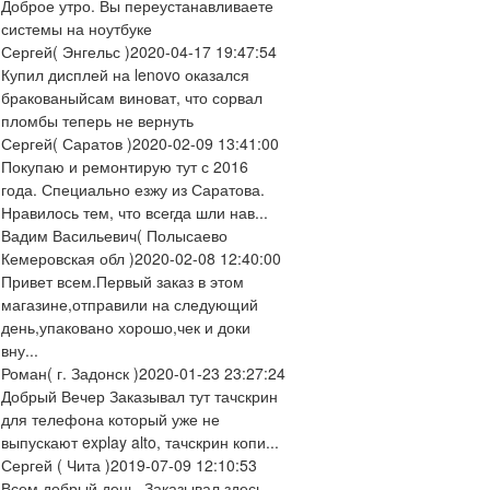
Доброе утро. Вы переустанавливаете
системы на ноутбуке
Сергей
( Энгельс )
2020-04-17 19:47:54
Купил дисплей на lenovo оказался
бракованыйсам виноват, что сорвал
пломбы теперь не вернуть
Сергей
( Саратов )
2020-02-09 13:41:00
Покупаю и ремонтирую тут с 2016
года. Специально езжу из Саратова.
Нравилось тем, что всегда шли нав...
Вадим Васильевич
( Полысаево
Кемеровская обл )
2020-02-08 12:40:00
Привет всем.Первый заказ в этом
магазине,отправили на следующий
день,упаковано хорошо,чек и доки
вну...
Роман
( г. Задонск )
2020-01-23 23:27:24
Добрый Вечер Заказывал тут тачскрин
для телефона который уже не
выпускают explay alto, тачскрин копи...
Сергей
( Чита )
2019-07-09 12:10:53
Всем добрый день. Заказывал здесь