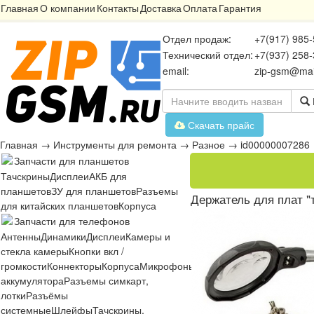
Главная
О компании
Контакты
Доставка
Оплата
Гарантия
Отдел продаж:
+7(917) 985-
Технический отдел:
+7(937) 258-
email:
zip-gsm@mai
Скачать прайс
Главная
→
Инструменты для ремонта
→
Разное
→
id00000007286
Запчасти для планшетов
Тачскрины
Дисплеи
АКБ для
планшетов
ЗУ для планшетов
Разъемы
Держатель для плат "т
для китайских планшетов
Корпуса
Запчасти для телефонов
Антенны
Динамики
Дисплеи
Камеры и
стекла камеры
Кнопки вкл /
громкости
Коннекторы
Корпуса
Микрофоны
Микросхемы
Платы
Разъё
аккумулятора
Разъемы симкарт,
лотки
Разъёмы
системные
Шлейфы
Тачскрины,