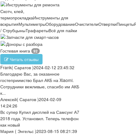
Инструменты для ремонта
Скотч, клей,
термопрокладка
Инструменты для
вскрытия
Мультиметры
Оборудование
Очистители
Отвертки
Пинцеты
/ Струбцыны
Трафареты
Всё для пайки
Запчасти для смарт-часов
Доноры с разбора
Гостевая книга
92
Читать отзывы
Frank
( Саратов )
2024-02-12 23:45:32
Благодарю Вас, за оказанное
гостеприимство Брал АКБ на Xiaomi.
Сотрудники вежливые, спасибо им АКБ
к...
Алексей
( Саратов )
2024-02-09
14:24:26
Вс супер Купил дисплей на Самсунг А7
2018 года. Установил. Теперь телефон
как новый
Мария
( Энгельс )
2023-08-15 08:21:39