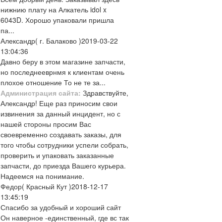
нижнию плату на Алкатель idol x
6043D. Хорошо упаковали пришла
па...
Александр
( г. Балаково )
2019-03-22
13:04:36
Давно беру в этом магазине запчасти,
но последнееврнмя к клиентам очень
плохое отношение То не те за...
Администрация сайта:
Здравствуйте,
Александр! Еще раз приносим свои
извинения за данный инцидент, но с
нашей стороны просим Вас
своевременно создавать заказы, для
того чтобы сотрудники успели собрать,
проверить и упаковать заказанные
запчасти, до приезда Вашего курьера.
Надеемся на понимание.
Федор
( Красный Кут )
2018-12-17
13:45:19
Спасибо за удобный и хороший сайт
Он наверное -единственный, где вс так