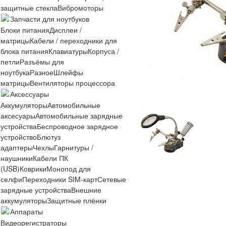
защитные стекла
Вибромоторы
Запчасти для ноутбуков
Блоки питания
Дисплеи /
матрицы
Кабели / переходники для
блока питания
Клавиатуры
Корпуса /
петли
Разъёмы для
ноутбука
Разное
Шлейфы
матрицы
Вентиляторы процессора
Аксессуары
Аккумуляторы
Автомобильные
аксесуары
Автомобильные зарядные
устройства
Беспроводное зарядное
устройство
Блютуз
адаптеры
Чехлы
Гарнитуры /
наушники
Кабели ПК
(USB)
Коврики
Монопод для
селфи
Переходники SIM-карт
Сетевые
зарядные устройства
Внешние
аккумуляторы
Защитные плёнки
Аппараты
Видеорегистраторы