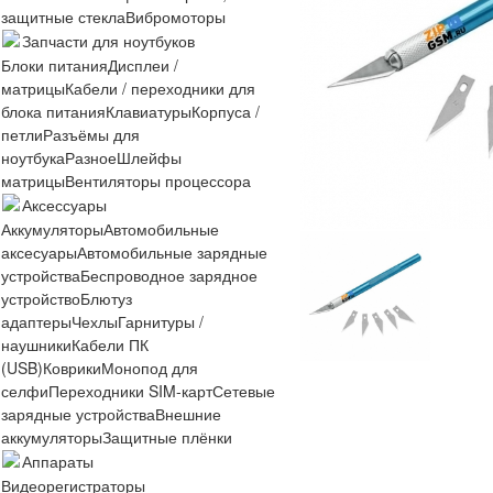
защитные стекла
Вибромоторы
Запчасти для ноутбуков
Блоки питания
Дисплеи /
матрицы
Кабели / переходники для
блока питания
Клавиатуры
Корпуса /
петли
Разъёмы для
ноутбука
Разное
Шлейфы
матрицы
Вентиляторы процессора
Аксессуары
Аккумуляторы
Автомобильные
аксесуары
Автомобильные зарядные
устройства
Беспроводное зарядное
устройство
Блютуз
адаптеры
Чехлы
Гарнитуры /
наушники
Кабели ПК
(USB)
Коврики
Монопод для
селфи
Переходники SIM-карт
Сетевые
зарядные устройства
Внешние
аккумуляторы
Защитные плёнки
Аппараты
Видеорегистраторы