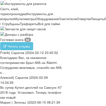
Инструменты для ремонта
Скотч, клей,
термопрокладка
Инструменты для
вскрытия
Мультиметры
Оборудование
Очистители
Отвертки
Пинцеты
/ Струбцыны
Трафареты
Всё для пайки
Запчасти для смарт-часов
Доноры с разбора
Гостевая книга
92
Читать отзывы
Frank
( Саратов )
2024-02-12 23:45:32
Благодарю Вас, за оказанное
гостеприимство Брал АКБ на Xiaomi.
Сотрудники вежливые, спасибо им АКБ
к...
Алексей
( Саратов )
2024-02-09
14:24:26
Вс супер Купил дисплей на Самсунг А7
2018 года. Установил. Теперь телефон
как новый
Мария
( Энгельс )
2023-08-15 08:21:39