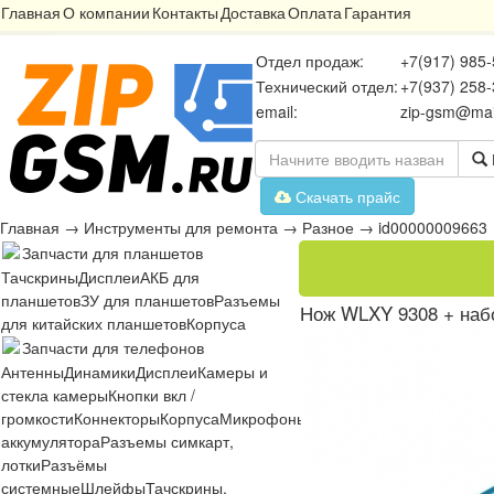
Главная
О компании
Контакты
Доставка
Оплата
Гарантия
Отдел продаж:
+7(917) 985-
Технический отдел:
+7(937) 258-
email:
zip-gsm@mai
Скачать прайс
Главная
→
Инструменты для ремонта
→
Разное
→
id00000009663
Запчасти для планшетов
Тачскрины
Дисплеи
АКБ для
планшетов
ЗУ для планшетов
Разъемы
Нож WLXY 9308 + наб
для китайских планшетов
Корпуса
Запчасти для телефонов
Антенны
Динамики
Дисплеи
Камеры и
стекла камеры
Кнопки вкл /
громкости
Коннекторы
Корпуса
Микрофоны
Микросхемы
Платы
Разъё
аккумулятора
Разъемы симкарт,
лотки
Разъёмы
системные
Шлейфы
Тачскрины,