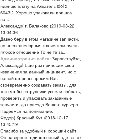
нижнию плату на Алкатель idol x
6043D. Хорошо упаковали пришла
па...
Александр
( г. Балаково )
2019-03-22
13:04:36
Давно беру в этом магазине запчасти,
но последнееврнмя к клиентам очень
плохое отношение То не те за...
Администрация сайта:
Здравствуйте,
Александр! Еще раз приносим свои
извинения за данный инцидент, но с
нашей стороны просим Вас
своевременно создавать заказы, для
того чтобы сотрудники успели собрать,
проверить и упаковать заказанные
запчасти, до приезда Вашего курьера.
Надеемся на понимание.
Федор
( Красный Кут )
2018-12-17
13:45:19
Спасибо за удобный и хороший сайт
Он наверное -единственный, где вс так