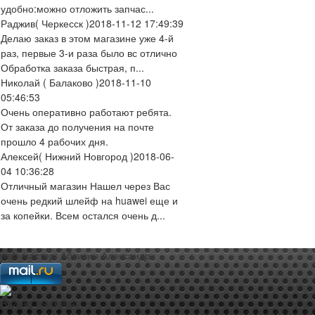
удобно:можно отложить запчас...
Раджив
( Черкесск )
2018-11-12 17:49:39
Делаю заказ в этом магазине уже 4-й
раз, первые 3-и раза было вс отлично
Обработка заказа быстрая, п...
Николай
( Балаково )
2018-11-10
05:46:53
Очень оперативно работают ребята.
От заказа до получения на почте
прошло 4 рабочих дня.
Алексей
( Нижний Новгород )
2018-06-
04 10:36:28
Отличный магазин Нашел через Вас
очень редкий шлейф на huawei еще и
за копейки. Всем остался очень д...
web-мастер:
Аблизин Александр