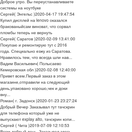
Доброе утро. Вы переустанавливаете
системы на ноутбуке
Сергей
( Энгельс )
2020-04-17 19:47:54
Купил дисплей на lenovo оказался
бракованыйсам виноват, что сорвал
пломбы теперь не вернуть
Сергей
( Саратов )
2020-02-09 13:41:00
Покупаю и ремонтирую тут с 2016
года. Специально езжу из Саратова.
Нравилось тем, что всегда шли нав...
Вадим Васильевич
( Полысаево
Кемеровская обл )
2020-02-08 12:40:00
Привет всем.Первый заказ в этом
магазине,отправили на следующий
день,упаковано хорошо,чек и доки
вну...
Роман
( г. Задонск )
2020-01-23 23:27:24
Добрый Вечер Заказывал тут тачскрин
для телефона который уже не
выпускают explay alto, тачскрин копи...
Сергей
( Чита )
2019-07-09 12:10:53
Всем добрый день. Заказывал здесь