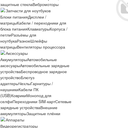
защитные стекла
Вибромоторы
Запчасти для ноутбуков
Блоки питания
Дисплеи /
матрицы
Кабели / переходники для
блока питания
Клавиатуры
Корпуса /
петли
Разъёмы для
ноутбука
Разное
Шлейфы
матрицы
Вентиляторы процессора
Аксессуары
Аккумуляторы
Автомобильные
аксесуары
Автомобильные зарядные
устройства
Беспроводное зарядное
устройство
Блютуз
адаптеры
Чехлы
Гарнитуры /
наушники
Кабели ПК
(USB)
Коврики
Монопод для
селфи
Переходники SIM-карт
Сетевые
зарядные устройства
Внешние
аккумуляторы
Защитные плёнки
Аппараты
Видеорегистраторы