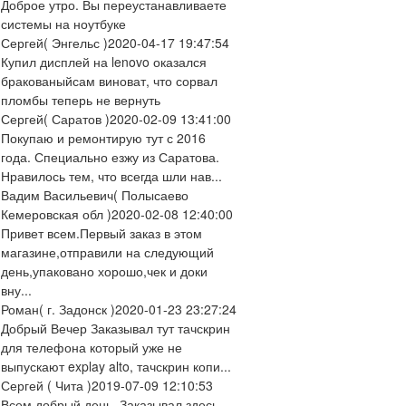
Доброе утро. Вы переустанавливаете
системы на ноутбуке
Сергей
( Энгельс )
2020-04-17 19:47:54
Купил дисплей на lenovo оказался
бракованыйсам виноват, что сорвал
пломбы теперь не вернуть
Сергей
( Саратов )
2020-02-09 13:41:00
Покупаю и ремонтирую тут с 2016
года. Специально езжу из Саратова.
Нравилось тем, что всегда шли нав...
Вадим Васильевич
( Полысаево
Кемеровская обл )
2020-02-08 12:40:00
Привет всем.Первый заказ в этом
магазине,отправили на следующий
день,упаковано хорошо,чек и доки
вну...
Роман
( г. Задонск )
2020-01-23 23:27:24
Добрый Вечер Заказывал тут тачскрин
для телефона который уже не
выпускают explay alto, тачскрин копи...
Сергей
( Чита )
2019-07-09 12:10:53
Всем добрый день. Заказывал здесь