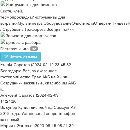
Инструменты для ремонта
Скотч, клей,
термопрокладка
Инструменты для
вскрытия
Мультиметры
Оборудование
Очистители
Отвертки
Пинцеты
/ Струбцыны
Трафареты
Всё для пайки
Запчасти для смарт-часов
Доноры с разбора
Гостевая книга
92
Читать отзывы
Frank
( Саратов )
2024-02-12 23:45:32
Благодарю Вас, за оказанное
гостеприимство Брал АКБ на Xiaomi.
Сотрудники вежливые, спасибо им АКБ
к...
Алексей
( Саратов )
2024-02-09
14:24:26
Вс супер Купил дисплей на Самсунг А7
2018 года. Установил. Теперь телефон
как новый
Мария
( Энгельс )
2023-08-15 08:21:39