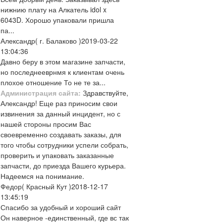
нижнию плату на Алкатель idol x
6043D. Хорошо упаковали пришла
па...
Александр
( г. Балаково )
2019-03-22
13:04:36
Давно беру в этом магазине запчасти,
но последнееврнмя к клиентам очень
плохое отношение То не те за...
Администрация сайта:
Здравствуйте,
Александр! Еще раз приносим свои
извинения за данный инцидент, но с
нашей стороны просим Вас
своевременно создавать заказы, для
того чтобы сотрудники успели собрать,
проверить и упаковать заказанные
запчасти, до приезда Вашего курьера.
Надеемся на понимание.
Федор
( Красный Кут )
2018-12-17
13:45:19
Спасибо за удобный и хороший сайт
Он наверное -единственный, где вс так