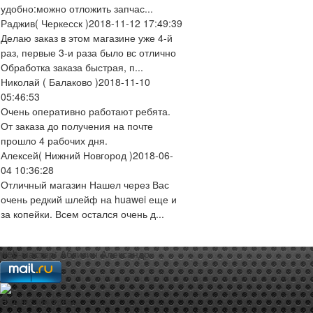
удобно:можно отложить запчас...
Раджив
( Черкесск )
2018-11-12 17:49:39
Делаю заказ в этом магазине уже 4-й
раз, первые 3-и раза было вс отлично
Обработка заказа быстрая, п...
Николай
( Балаково )
2018-11-10
05:46:53
Очень оперативно работают ребята.
От заказа до получения на почте
прошло 4 рабочих дня.
Алексей
( Нижний Новгород )
2018-06-
04 10:36:28
Отличный магазин Нашел через Вас
очень редкий шлейф на huawei еще и
за копейки. Всем остался очень д...
web-мастер:
Аблизин Александр