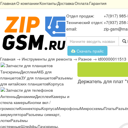
Главная
О компании
Контакты
Доставка
Оплата
Гарантия
Отдел продаж:
+7(917) 985-
Технический отдел:
+7(937) 258-
email:
zip-gsm@mai
Скачать прайс
Главная
→
Инструменты для ремонта
→
Разное
→
id00000011513
Запчасти для планшетов
Тачскрины
Дисплеи
АКБ для
планшетов
ЗУ для планшетов
Разъемы
Держатель для плат "т
для китайских планшетов
Корпуса
Запчасти для телефонов
Антенны
Динамики
Дисплеи
Камеры и
стекла камеры
Кнопки вкл /
громкости
Коннекторы
Корпуса
Микрофоны
Микросхемы
Платы
Разъё
аккумулятора
Разъемы симкарт,
лотки
Разъёмы
системные
Шлейфы
Тачскрины,