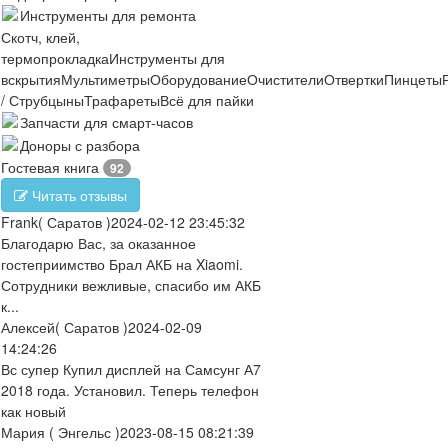
Инструменты для ремонта
Скотч, клей,
термопрокладка
Инструменты для
вскрытия
Мультиметры
Оборудование
Очистители
Отвертки
Пинцеты
/ Струбцыны
Трафареты
Всё для пайки
Запчасти для смарт-часов
Доноры с разбора
Гостевая книга
92
Читать отзывы
Frank
( Саратов )
2024-02-12 23:45:32
Благодарю Вас, за оказанное
гостеприимство Брал АКБ на Xiaomi.
Сотрудники вежливые, спасибо им АКБ
к...
Алексей
( Саратов )
2024-02-09
14:24:26
Вс супер Купил дисплей на Самсунг А7
2018 года. Установил. Теперь телефон
как новый
Мария
( Энгельс )
2023-08-15 08:21:39