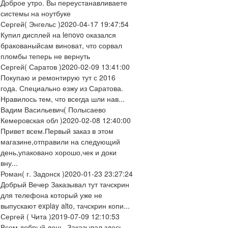
Доброе утро. Вы переустанавливаете
системы на ноутбуке
Сергей
( Энгельс )
2020-04-17 19:47:54
Купил дисплей на lenovo оказался
бракованыйсам виноват, что сорвал
пломбы теперь не вернуть
Сергей
( Саратов )
2020-02-09 13:41:00
Покупаю и ремонтирую тут с 2016
года. Специально езжу из Саратова.
Нравилось тем, что всегда шли нав...
Вадим Васильевич
( Полысаево
Кемеровская обл )
2020-02-08 12:40:00
Привет всем.Первый заказ в этом
магазине,отправили на следующий
день,упаковано хорошо,чек и доки
вну...
Роман
( г. Задонск )
2020-01-23 23:27:24
Добрый Вечер Заказывал тут тачскрин
для телефона который уже не
выпускают explay alto, тачскрин копи...
Сергей
( Чита )
2019-07-09 12:10:53
Всем добрый день. Заказывал здесь