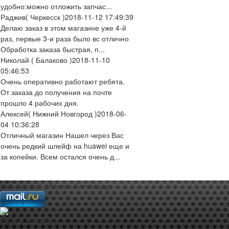
удобно:можно отложить запчас...
Раджив
( Черкесск )
2018-11-12 17:49:39
Делаю заказ в этом магазине уже 4-й
раз, первые 3-и раза было вс отлично
Обработка заказа быстрая, п...
Николай
( Балаково )
2018-11-10
05:46:53
Очень оперативно работают ребята.
От заказа до получения на почте
прошло 4 рабочих дня.
Алексей
( Нижний Новгород )
2018-06-
04 10:36:28
Отличный магазин Нашел через Вас
очень редкий шлейф на huawei еще и
за копейки. Всем остался очень д...
web-мастер:
Аблизин Александр