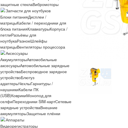
защитные стекла
Вибромоторы
Запчасти для ноутбуков
Блоки питания
Дисплеи /
матрицы
Кабели / переходники для
блока питания
Клавиатуры
Корпуса /
петли
Разъёмы для
ноутбука
Разное
Шлейфы
матрицы
Вентиляторы процессора
Аксессуары
Аккумуляторы
Автомобильные
аксесуары
Автомобильные зарядные
устройства
Беспроводное зарядное
устройство
Блютуз
адаптеры
Чехлы
Гарнитуры /
наушники
Кабели ПК
(USB)
Коврики
Монопод для
селфи
Переходники SIM-карт
Сетевые
зарядные устройства
Внешние
аккумуляторы
Защитные плёнки
Аппараты
Видеорегистраторы