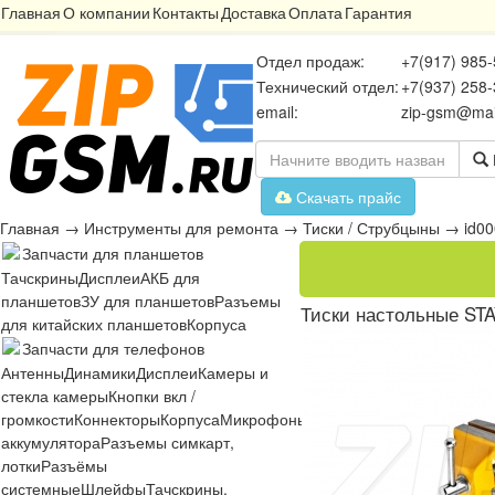
Главная
О компании
Контакты
Доставка
Оплата
Гарантия
Отдел продаж:
+7(917) 985-
Технический отдел:
+7(937) 258-
email:
zip-gsm@mai
Скачать прайс
Главная
→
Инструменты для ремонта
→
Тиски / Струбцыны
→
id0
Запчасти для планшетов
Тачскрины
Дисплеи
АКБ для
планшетов
ЗУ для планшетов
Разъемы
Тиски настольные ST
для китайских планшетов
Корпуса
Запчасти для телефонов
Антенны
Динамики
Дисплеи
Камеры и
стекла камеры
Кнопки вкл /
громкости
Коннекторы
Корпуса
Микрофоны
Микросхемы
Платы
Разъё
аккумулятора
Разъемы симкарт,
лотки
Разъёмы
системные
Шлейфы
Тачскрины,