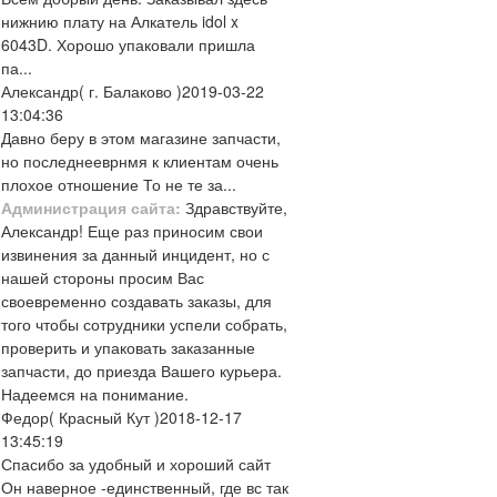
нижнию плату на Алкатель idol x
6043D. Хорошо упаковали пришла
па...
Александр
( г. Балаково )
2019-03-22
13:04:36
Давно беру в этом магазине запчасти,
но последнееврнмя к клиентам очень
плохое отношение То не те за...
Администрация сайта:
Здравствуйте,
Александр! Еще раз приносим свои
извинения за данный инцидент, но с
нашей стороны просим Вас
своевременно создавать заказы, для
того чтобы сотрудники успели собрать,
проверить и упаковать заказанные
запчасти, до приезда Вашего курьера.
Надеемся на понимание.
Федор
( Красный Кут )
2018-12-17
13:45:19
Спасибо за удобный и хороший сайт
Он наверное -единственный, где вс так