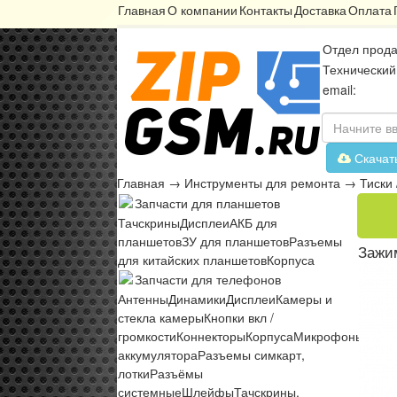
Главная
О компании
Контакты
Доставка
Оплата
Отдел прода
Технический
email:
Скачат
Главная
→
Инструменты для ремонта
→
Тиски
Запчасти для планшетов
Тачскрины
Дисплеи
АКБ для
планшетов
ЗУ для планшетов
Разъемы
Зажим
для китайских планшетов
Корпуса
Запчасти для телефонов
Антенны
Динамики
Дисплеи
Камеры и
стекла камеры
Кнопки вкл /
громкости
Коннекторы
Корпуса
Микрофоны
Микр
аккумулятора
Разъемы симкарт,
лотки
Разъёмы
системные
Шлейфы
Тачскрины,