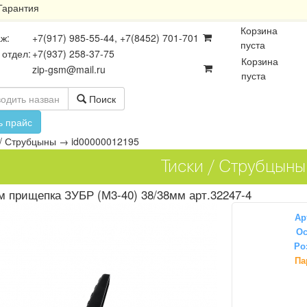
Гарантия
Корзина
ж:
+7(917) 985-55-44, +7(8452) 701-701
пуста
 отдел:
+7(937) 258-37-75
Корзина
zip-gsm@mail.ru
пуста
Поиск
ь прайс
 / Струбцыны
→
id00000012195
Тиски / Струбцыны
 прищепка ЗУБР (М3-40) 38/38мм арт.32247-4
Ар
Ос
Ро
осхемы
Платы
Разъёмы
Па