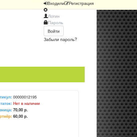
Вход
или
Регистрация
Войти
Забыли пароль?
тикул:
00000012195
таток:
Нет в наличии
зница:
70,00 р.
ртнёр:
60,00 р.