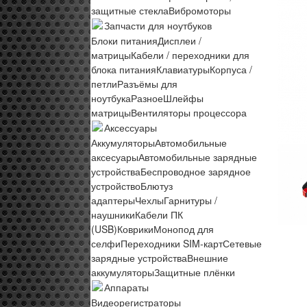
защитные стекла
Вибромоторы
Запчасти для ноутбуков
Блоки питания
Дисплеи /
матрицы
Кабели / переходники для
блока питания
Клавиатуры
Корпуса /
петли
Разъёмы для
ноутбука
Разное
Шлейфы
матрицы
Вентиляторы процессора
Аксессуары
Аккумуляторы
Автомобильные
аксесуары
Автомобильные зарядные
устройства
Беспроводное зарядное
устройство
Блютуз
адаптеры
Чехлы
Гарнитуры /
наушники
Кабели ПК
(USB)
Коврики
Монопод для
селфи
Переходники SIM-карт
Сетевые
зарядные устройства
Внешние
аккумуляторы
Защитные плёнки
Аппараты
Видеорегистраторы