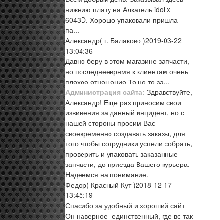
нижнию плату на Алкатель idol x
6043D. Хорошо упаковали пришла
па...
Александр
( г. Балаково )
2019-03-22
13:04:36
Давно беру в этом магазине запчасти,
но последнееврнмя к клиентам очень
плохое отношение То не те за...
Администрация сайта:
Здравствуйте,
Александр! Еще раз приносим свои
извинения за данный инцидент, но с
нашей стороны просим Вас
своевременно создавать заказы, для
того чтобы сотрудники успели собрать,
проверить и упаковать заказанные
запчасти, до приезда Вашего курьера.
Надеемся на понимание.
Федор
( Красный Кут )
2018-12-17
13:45:19
Спасибо за удобный и хороший сайт
Он наверное -единственный, где вс так