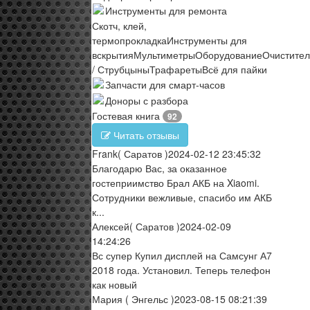
Инструменты для ремонта
Скотч, клей,
термопрокладка
Инструменты для
вскрытия
Мультиметры
Оборудование
Очистите
/ Струбцыны
Трафареты
Всё для пайки
Запчасти для смарт-часов
Доноры с разбора
Гостевая книга
92
Читать отзывы
Frank
( Саратов )
2024-02-12 23:45:32
Благодарю Вас, за оказанное
гостеприимство Брал АКБ на Xiaomi.
Сотрудники вежливые, спасибо им АКБ
к...
Алексей
( Саратов )
2024-02-09
14:24:26
Вс супер Купил дисплей на Самсунг А7
2018 года. Установил. Теперь телефон
как новый
Мария
( Энгельс )
2023-08-15 08:21:39