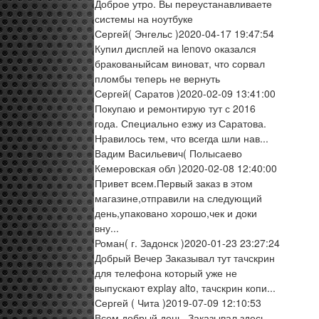
Доброе утро. Вы переустанавливаете
системы на ноутбуке
Сергей
( Энгельс )
2020-04-17 19:47:54
Купил дисплей на lenovo оказался
бракованыйсам виноват, что сорвал
пломбы теперь не вернуть
Сергей
( Саратов )
2020-02-09 13:41:00
Покупаю и ремонтирую тут с 2016
года. Специально езжу из Саратова.
Нравилось тем, что всегда шли нав...
Вадим Васильевич
( Полысаево
Кемеровская обл )
2020-02-08 12:40:00
Привет всем.Первый заказ в этом
магазине,отправили на следующий
день,упаковано хорошо,чек и доки
вну...
Роман
( г. Задонск )
2020-01-23 23:27:24
Добрый Вечер Заказывал тут тачскрин
для телефона который уже не
выпускают explay alto, тачскрин копи...
Сергей
( Чита )
2019-07-09 12:10:53
Всем добрый день. Заказывал здесь