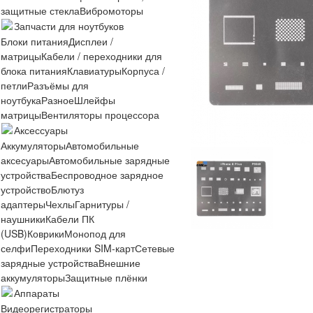
защитные стекла
Вибромоторы
Запчасти для ноутбуков
Блоки питания
Дисплеи /
матрицы
Кабели / переходники для
блока питания
Клавиатуры
Корпуса /
петли
Разъёмы для
ноутбука
Разное
Шлейфы
матрицы
Вентиляторы процессора
Аксессуары
Аккумуляторы
Автомобильные
аксесуары
Автомобильные зарядные
устройства
Беспроводное зарядное
устройство
Блютуз
адаптеры
Чехлы
Гарнитуры /
наушники
Кабели ПК
(USB)
Коврики
Монопод для
селфи
Переходники SIM-карт
Сетевые
зарядные устройства
Внешние
аккумуляторы
Защитные плёнки
Аппараты
Видеорегистраторы