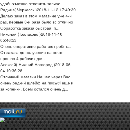
удобно:можно отложить запчас...
Раджив
( Черкесск )
2018-11-12 17:49:39
Делаю заказ в этом магазине уже 4-й
раз, первые 3-и раза было вс отлично
Обработка заказа быстрая, п...
Николай
( Балаково )
2018-11-10
05:46:53
Очень оперативно работают ребята.
От заказа до получения на почте
прошло 4 рабочих дня.
Алексей
( Нижний Новгород )
2018-06-
04 10:36:28
Отличный магазин Нашел через Вас
очень редкий шлейф на huawei еще и
за копейки. Всем остался очень д...
web-мастер:
Аблизин Александр