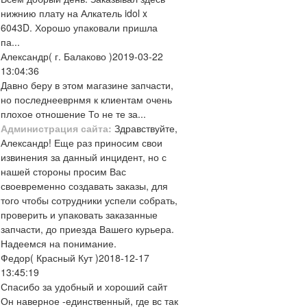
нижнию плату на Алкатель idol x
6043D. Хорошо упаковали пришла
па...
Александр
( г. Балаково )
2019-03-22
13:04:36
Давно беру в этом магазине запчасти,
но последнееврнмя к клиентам очень
плохое отношение То не те за...
Администрация сайта:
Здравствуйте,
Александр! Еще раз приносим свои
извинения за данный инцидент, но с
нашей стороны просим Вас
своевременно создавать заказы, для
того чтобы сотрудники успели собрать,
проверить и упаковать заказанные
запчасти, до приезда Вашего курьера.
Надеемся на понимание.
Федор
( Красный Кут )
2018-12-17
13:45:19
Спасибо за удобный и хороший сайт
Он наверное -единственный, где вс так