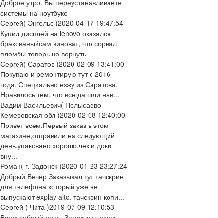
Доброе утро. Вы переустанавливаете
системы на ноутбуке
Сергей
( Энгельс )
2020-04-17 19:47:54
Купил дисплей на lenovo оказался
бракованыйсам виноват, что сорвал
пломбы теперь не вернуть
Сергей
( Саратов )
2020-02-09 13:41:00
Покупаю и ремонтирую тут с 2016
года. Специально езжу из Саратова.
Нравилось тем, что всегда шли нав...
Вадим Васильевич
( Полысаево
Кемеровская обл )
2020-02-08 12:40:00
Привет всем.Первый заказ в этом
магазине,отправили на следующий
день,упаковано хорошо,чек и доки
вну...
Роман
( г. Задонск )
2020-01-23 23:27:24
Добрый Вечер Заказывал тут тачскрин
для телефона который уже не
выпускают explay alto, тачскрин копи...
Сергей
( Чита )
2019-07-09 12:10:53
Всем добрый день. Заказывал здесь