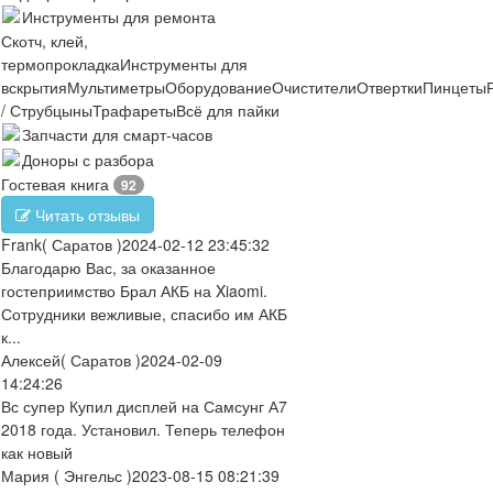
Инструменты для ремонта
Скотч, клей,
термопрокладка
Инструменты для
вскрытия
Мультиметры
Оборудование
Очистители
Отвертки
Пинцеты
/ Струбцыны
Трафареты
Всё для пайки
Запчасти для смарт-часов
Доноры с разбора
Гостевая книга
92
Читать отзывы
Frank
( Саратов )
2024-02-12 23:45:32
Благодарю Вас, за оказанное
гостеприимство Брал АКБ на Xiaomi.
Сотрудники вежливые, спасибо им АКБ
к...
Алексей
( Саратов )
2024-02-09
14:24:26
Вс супер Купил дисплей на Самсунг А7
2018 года. Установил. Теперь телефон
как новый
Мария
( Энгельс )
2023-08-15 08:21:39