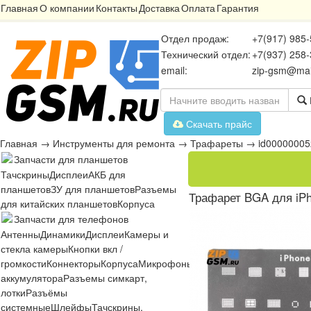
Главная
О компании
Контакты
Доставка
Оплата
Гарантия
Отдел продаж:
+7(917) 985-
Технический отдел:
+7(937) 258-
email:
zip-gsm@mai
Скачать прайс
Главная
→
Инструменты для ремонта
→
Трафареты
→
id0000000
Запчасти для планшетов
Тачскрины
Дисплеи
АКБ для
планшетов
ЗУ для планшетов
Разъемы
Трафарет BGA для iPh
для китайских планшетов
Корпуса
Запчасти для телефонов
Антенны
Динамики
Дисплеи
Камеры и
стекла камеры
Кнопки вкл /
громкости
Коннекторы
Корпуса
Микрофоны
Микросхемы
Платы
Разъё
аккумулятора
Разъемы симкарт,
лотки
Разъёмы
системные
Шлейфы
Тачскрины,