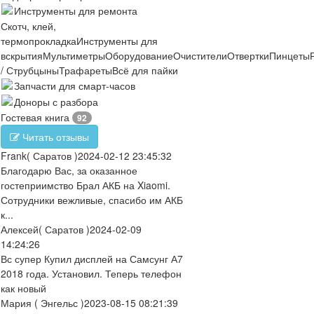
Инструменты для ремонта
Скотч, клей,
термопрокладка
Инструменты для
вскрытия
Мультиметры
Оборудование
Очистители
Отвертки
Пинцеты
/ Струбцыны
Трафареты
Всё для пайки
Запчасти для смарт-часов
Доноры с разбора
Гостевая книга
92
Читать отзывы
Frank
( Саратов )
2024-02-12 23:45:32
Благодарю Вас, за оказанное
гостеприимство Брал АКБ на Xiaomi.
Сотрудники вежливые, спасибо им АКБ
к...
Алексей
( Саратов )
2024-02-09
14:24:26
Вс супер Купил дисплей на Самсунг А7
2018 года. Установил. Теперь телефон
как новый
Мария
( Энгельс )
2023-08-15 08:21:39