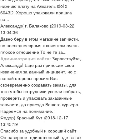
нижнию плату на Алкатель idol x
6043D. Хорошо упаковали пришла
па...
Александр
( г. Балаково )
2019-03-22
13:04:36
Давно беру в этом магазине запчасти,
но последнееврнмя к клиентам очень
плохое отношение То не те за...
Администрация сайта:
Здравствуйте,
Александр! Еще раз приносим свои
извинения за данный инцидент, но с
нашей стороны просим Вас
своевременно создавать заказы, для
того чтобы сотрудники успели собрать,
проверить и упаковать заказанные
запчасти, до приезда Вашего курьера.
Надеемся на понимание.
Федор
( Красный Кут )
2018-12-17
13:45:19
Спасибо за удобный и хороший сайт
Он наверное -единственный, где вс так