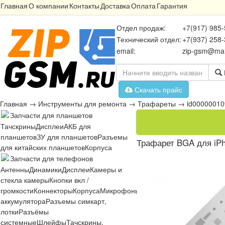
Главная
О компании
Контакты
Доставка
Оплата
Гарантия
Отдел продаж:
+7(917) 985-
Технический отдел:
+7(937) 258-
email:
zip-gsm@mai
Скачать прайс
Главная
→
Инструменты для ремонта
→
Трафареты
→
id0000001
Запчасти для планшетов
Тачскрины
Дисплеи
АКБ для
планшетов
ЗУ для планшетов
Разъемы
Трафарет BGA для iP
для китайских планшетов
Корпуса
Запчасти для телефонов
Антенны
Динамики
Дисплеи
Камеры и
стекла камеры
Кнопки вкл /
громкости
Коннекторы
Корпуса
Микрофоны
Микросхемы
Платы
Разъё
аккумулятора
Разъемы симкарт,
лотки
Разъёмы
системные
Шлейфы
Тачскрины,