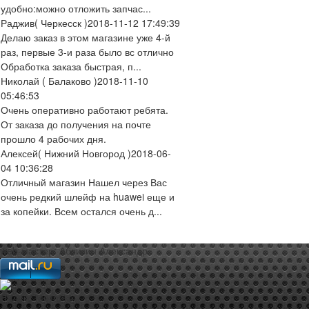
удобно:можно отложить запчас...
Раджив
( Черкесск )
2018-11-12 17:49:39
Делаю заказ в этом магазине уже 4-й
раз, первые 3-и раза было вс отлично
Обработка заказа быстрая, п...
Николай
( Балаково )
2018-11-10
05:46:53
Очень оперативно работают ребята.
От заказа до получения на почте
прошло 4 рабочих дня.
Алексей
( Нижний Новгород )
2018-06-
04 10:36:28
Отличный магазин Нашел через Вас
очень редкий шлейф на huawei еще и
за копейки. Всем остался очень д...
web-мастер:
Аблизин Александр