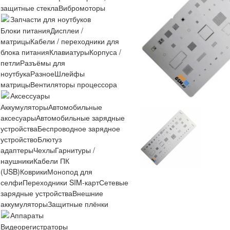
защитные стекла
Вибромоторы
Запчасти для ноутбуков
Блоки питания
Дисплеи /
матрицы
Кабели / переходники для
блока питания
Клавиатуры
Корпуса /
петли
Разъёмы для
ноутбука
Разное
Шлейфы
матрицы
Вентиляторы процессора
Аксессуары
Аккумуляторы
Автомобильные
аксесуары
Автомобильные зарядные
устройства
Беспроводное зарядное
устройство
Блютуз
адаптеры
Чехлы
Гарнитуры /
наушники
Кабели ПК
(USB)
Коврики
Монопод для
селфи
Переходники SIM-карт
Сетевые
зарядные устройства
Внешние
аккумуляторы
Защитные плёнки
Аппараты
Видеорегистраторы