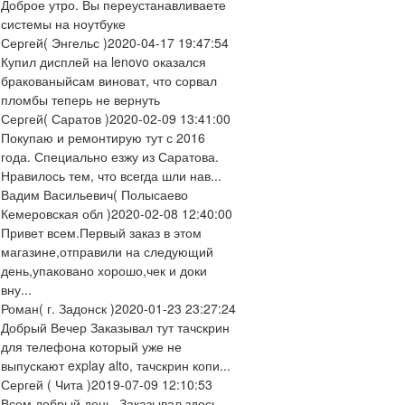
Доброе утро. Вы переустанавливаете
системы на ноутбуке
Сергей
( Энгельс )
2020-04-17 19:47:54
Купил дисплей на lenovo оказался
бракованыйсам виноват, что сорвал
пломбы теперь не вернуть
Сергей
( Саратов )
2020-02-09 13:41:00
Покупаю и ремонтирую тут с 2016
года. Специально езжу из Саратова.
Нравилось тем, что всегда шли нав...
Вадим Васильевич
( Полысаево
Кемеровская обл )
2020-02-08 12:40:00
Привет всем.Первый заказ в этом
магазине,отправили на следующий
день,упаковано хорошо,чек и доки
вну...
Роман
( г. Задонск )
2020-01-23 23:27:24
Добрый Вечер Заказывал тут тачскрин
для телефона который уже не
выпускают explay alto, тачскрин копи...
Сергей
( Чита )
2019-07-09 12:10:53
Всем добрый день. Заказывал здесь