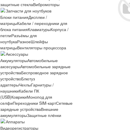
защитные стекла
Вибромоторы
Запчасти для ноутбуков
Блоки питания
Дисплеи /
матрицы
Кабели / переходники для
блока питания
Клавиатуры
Корпуса /
петли
Разъёмы для
ноутбука
Разное
Шлейфы
матрицы
Вентиляторы процессора
Аксессуары
Аккумуляторы
Автомобильные
аксесуары
Автомобильные зарядные
устройства
Беспроводное зарядное
устройство
Блютуз
адаптеры
Чехлы
Гарнитуры /
наушники
Кабели ПК
(USB)
Коврики
Монопод для
селфи
Переходники SIM-карт
Сетевые
зарядные устройства
Внешние
аккумуляторы
Защитные плёнки
Аппараты
Видеорегистраторы