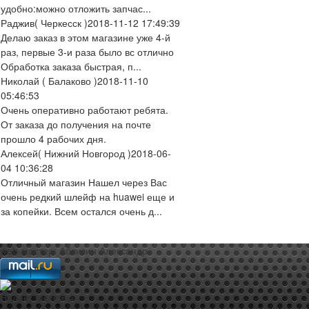
удобно:можно отложить запчас...
Раджив
( Черкесск )
2018-11-12 17:49:39
Делаю заказ в этом магазине уже 4-й
раз, первые 3-и раза было вс отлично
Обработка заказа быстрая, п...
Николай
( Балаково )
2018-11-10
05:46:53
Очень оперативно работают ребята.
От заказа до получения на почте
прошло 4 рабочих дня.
Алексей
( Нижний Новгород )
2018-06-
04 10:36:28
Отличный магазин Нашел через Вас
очень редкий шлейф на huawei еще и
за копейки. Всем остался очень д...
web-мастер:
Аблизин Александр