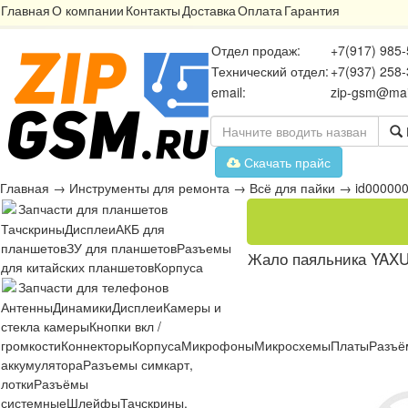
Главная
О компании
Контакты
Доставка
Оплата
Гарантия
Отдел продаж:
+7(917) 985-
Технический отдел:
+7(937) 258-
email:
zip-gsm@mai
Скачать прайс
Главная
→
Инструменты для ремонта
→
Всё для пайки
→
id00000
Запчасти для планшетов
Тачскрины
Дисплеи
АКБ для
планшетов
ЗУ для планшетов
Разъемы
Жало паяльника YAXUN
для китайских планшетов
Корпуса
Запчасти для телефонов
Антенны
Динамики
Дисплеи
Камеры и
стекла камеры
Кнопки вкл /
громкости
Коннекторы
Корпуса
Микрофоны
Микросхемы
Платы
Разъё
аккумулятора
Разъемы симкарт,
лотки
Разъёмы
системные
Шлейфы
Тачскрины,