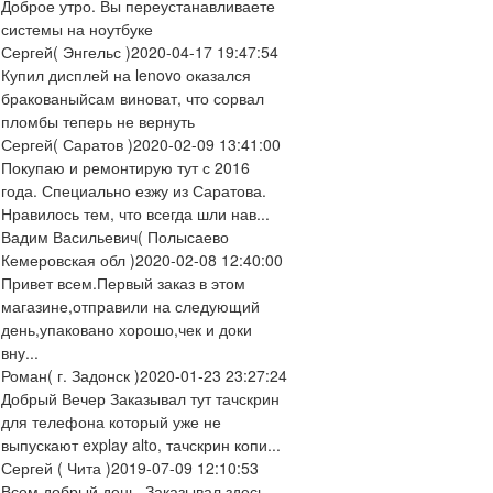
Доброе утро. Вы переустанавливаете
системы на ноутбуке
Сергей
( Энгельс )
2020-04-17 19:47:54
Купил дисплей на lenovo оказался
бракованыйсам виноват, что сорвал
пломбы теперь не вернуть
Сергей
( Саратов )
2020-02-09 13:41:00
Покупаю и ремонтирую тут с 2016
года. Специально езжу из Саратова.
Нравилось тем, что всегда шли нав...
Вадим Васильевич
( Полысаево
Кемеровская обл )
2020-02-08 12:40:00
Привет всем.Первый заказ в этом
магазине,отправили на следующий
день,упаковано хорошо,чек и доки
вну...
Роман
( г. Задонск )
2020-01-23 23:27:24
Добрый Вечер Заказывал тут тачскрин
для телефона который уже не
выпускают explay alto, тачскрин копи...
Сергей
( Чита )
2019-07-09 12:10:53
Всем добрый день. Заказывал здесь