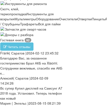
Инструменты для ремонта
Скотч, клей,
термопрокладка
Инструменты для
вскрытия
Мультиметры
Оборудование
Очистители
Отвертки
Пинцеты
/ Струбцыны
Трафареты
Всё для пайки
Запчасти для смарт-часов
Доноры с разбора
Гостевая книга
92
Читать отзывы
Frank
( Саратов )
2024-02-12 23:45:32
Благодарю Вас, за оказанное
гостеприимство Брал АКБ на Xiaomi.
Сотрудники вежливые, спасибо им АКБ
к...
Алексей
( Саратов )
2024-02-09
14:24:26
Вс супер Купил дисплей на Самсунг А7
2018 года. Установил. Теперь телефон
как новый
Мария
( Энгельс )
2023-08-15 08:21:39