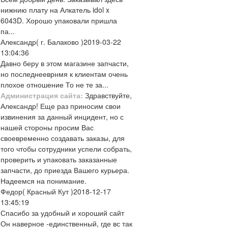
нижнию плату на Алкатель idol x
6043D. Хорошо упаковали пришла
па...
Александр
( г. Балаково )
2019-03-22
13:04:36
Давно беру в этом магазине запчасти,
но последнееврнмя к клиентам очень
плохое отношение То не те за...
Администрация сайта:
Здравствуйте,
Александр! Еще раз приносим свои
извинения за данный инцидент, но с
нашей стороны просим Вас
своевременно создавать заказы, для
того чтобы сотрудники успели собрать,
проверить и упаковать заказанные
запчасти, до приезда Вашего курьера.
Надеемся на понимание.
Федор
( Красный Кут )
2018-12-17
13:45:19
Спасибо за удобный и хороший сайт
Он наверное -единственный, где вс так