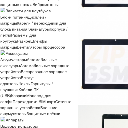
защитные стекла
Вибромоторы
Запчасти для ноутбуков
Блоки питания
Дисплеи /
матрицы
Кабели / переходники для
блока питания
Клавиатуры
Корпуса /
петли
Разъёмы для
ноутбука
Разное
Шлейфы
матрицы
Вентиляторы процессора
Аксессуары
Аккумуляторы
Автомобильные
аксесуары
Автомобильные зарядные
устройства
Беспроводное зарядное
устройство
Блютуз
адаптеры
Чехлы
Гарнитуры /
наушники
Кабели ПК
(USB)
Коврики
Монопод для
селфи
Переходники SIM-карт
Сетевые
зарядные устройства
Внешние
аккумуляторы
Защитные плёнки
Аппараты
Видеорегистраторы