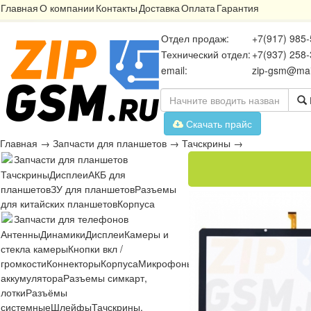
Главная
О компании
Контакты
Доставка
Оплата
Гарантия
Отдел продаж:
+7(917) 985-
Технический отдел:
+7(937) 258-
email:
zip-gsm@mai
Скачать прайс
Главная
→
Запчасти для планшетов
→
Тачскрины
→
Запчасти для планшетов
Тачскрины
Дисплеи
АКБ для
планшетов
ЗУ для планшетов
Разъемы
для китайских планшетов
Корпуса
Запчасти для телефонов
Антенны
Динамики
Дисплеи
Камеры и
стекла камеры
Кнопки вкл /
громкости
Коннекторы
Корпуса
Микрофоны
Микросхемы
Платы
Разъё
аккумулятора
Разъемы симкарт,
лотки
Разъёмы
системные
Шлейфы
Тачскрины,