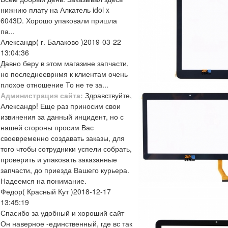
нижнию плату на Алкатель idol x
6043D. Хорошо упаковали пришла
па...
Александр
( г. Балаково )
2019-03-22
13:04:36
Давно беру в этом магазине запчасти,
но последнееврнмя к клиентам очень
плохое отношение То не те за...
Администрация сайта:
Здравствуйте,
Александр! Еще раз приносим свои
извинения за данный инцидент, но с
нашей стороны просим Вас
своевременно создавать заказы, для
того чтобы сотрудники успели собрать,
проверить и упаковать заказанные
запчасти, до приезда Вашего курьера.
Надеемся на понимание.
Федор
( Красный Кут )
2018-12-17
13:45:19
Спасибо за удобный и хороший сайт
Он наверное -единственный, где вс так