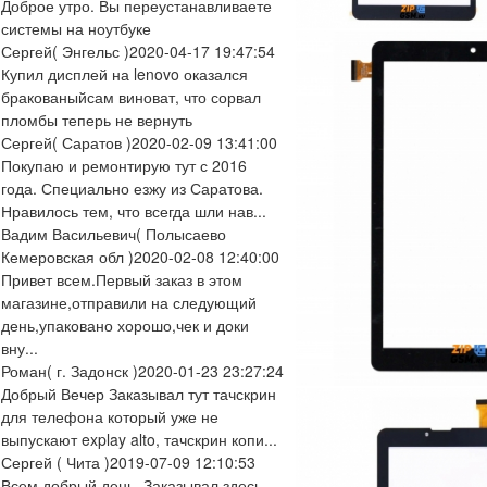
Доброе утро. Вы переустанавливаете
системы на ноутбуке
Сергей
( Энгельс )
2020-04-17 19:47:54
Купил дисплей на lenovo оказался
бракованыйсам виноват, что сорвал
пломбы теперь не вернуть
Сергей
( Саратов )
2020-02-09 13:41:00
Покупаю и ремонтирую тут с 2016
года. Специально езжу из Саратова.
Нравилось тем, что всегда шли нав...
Вадим Васильевич
( Полысаево
Кемеровская обл )
2020-02-08 12:40:00
Привет всем.Первый заказ в этом
магазине,отправили на следующий
день,упаковано хорошо,чек и доки
вну...
Роман
( г. Задонск )
2020-01-23 23:27:24
Добрый Вечер Заказывал тут тачскрин
для телефона который уже не
выпускают explay alto, тачскрин копи...
Сергей
( Чита )
2019-07-09 12:10:53
Всем добрый день. Заказывал здесь