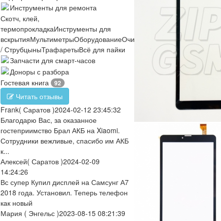
Инструменты для ремонта
Скотч, клей,
термопрокладка
Инструменты для
вскрытия
Мультиметры
Оборудование
Очистители
Отвертки
Пинцеты
/ Струбцыны
Трафареты
Всё для пайки
Запчасти для смарт-часов
Доноры с разбора
Гостевая книга
92
Читать отзывы
Frank
( Саратов )
2024-02-12 23:45:32
Благодарю Вас, за оказанное
гостеприимство Брал АКБ на Xiaomi.
Сотрудники вежливые, спасибо им АКБ
к...
Алексей
( Саратов )
2024-02-09
14:24:26
Вс супер Купил дисплей на Самсунг А7
2018 года. Установил. Теперь телефон
как новый
Мария
( Энгельс )
2023-08-15 08:21:39