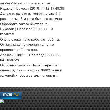
удобно:можно отложить запчас...
Раджив
( Черкесск )
2018-11-12 17:49:39
Делаю заказ в этом магазине уже 4-й
раз, первые 3-и раза было вс отлично
Обработка заказа быстрая, п...
Николай
( Балаково )
2018-11-10
05:46:53
Очень оперативно работают ребята.
От заказа до получения на почте
прошло 4 рабочих дня.
Алексей
( Нижний Новгород )
2018-06-
04 10:36:28
Отличный магазин Нашел через Вас
очень редкий шлейф на huawei еще и
за копейки. Всем остался очень д...
web-мастер:
Аблизин Александр