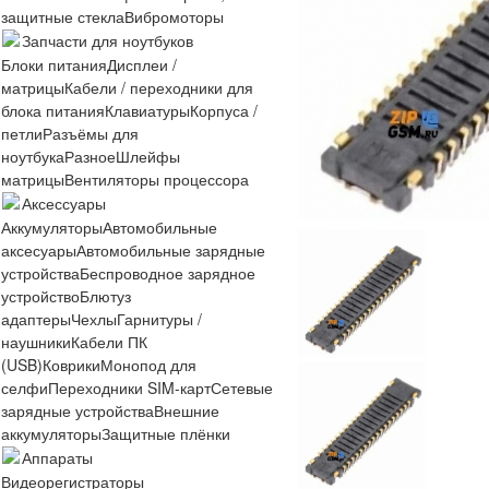
защитные стекла
Вибромоторы
Запчасти для ноутбуков
Блоки питания
Дисплеи /
матрицы
Кабели / переходники для
блока питания
Клавиатуры
Корпуса /
петли
Разъёмы для
ноутбука
Разное
Шлейфы
матрицы
Вентиляторы процессора
Аксессуары
Аккумуляторы
Автомобильные
аксесуары
Автомобильные зарядные
устройства
Беспроводное зарядное
устройство
Блютуз
адаптеры
Чехлы
Гарнитуры /
наушники
Кабели ПК
(USB)
Коврики
Монопод для
селфи
Переходники SIM-карт
Сетевые
зарядные устройства
Внешние
аккумуляторы
Защитные плёнки
Аппараты
Видеорегистраторы