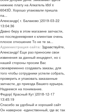
нижнию плату на Алкатель idol x
6043D. Хорошо упаковали пришла
па...
Александр
( г. Балаково )
2019-03-22
13:04:36
Давно беру в этом магазине запчасти,
но последнееврнмя к клиентам очень
плохое отношение То не те за...
Администрация сайта:
Здравствуйте,
Александр! Еще раз приносим свои
извинения за данный инцидент, но с
нашей стороны просим Вас
своевременно создавать заказы, для
того чтобы сотрудники успели собрать,
проверить и упаковать заказанные
запчасти, до приезда Вашего курьера.
Надеемся на понимание.
Федор
( Красный Кут )
2018-12-17
13:45:19
Спасибо за удобный и хороший сайт
Он наверное -единственный, где вс так