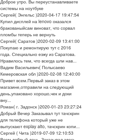
Доброе утро. Вы переустанавливаете
системы на ноутбуке
Сергей
( Энгельс )
2020-04-17 19:47:54
Купил дисплей на lenovo оказался
бракованыйсам виноват, что сорвал
пломбы теперь не вернуть
Сергей
( Саратов )
2020-02-09 13:41:00
Покупаю и ремонтирую тут с 2016
года. Специально езжу из Саратова.
Нравилось тем, что всегда шли нав...
Вадим Васильевич
( Полысаево
Кемеровская обл )
2020-02-08 12:40:00
Привет всем.Первый заказ в этом
магазине,отправили на следующий
день,упаковано хорошо,чек и доки
вну...
Роман
( г. Задонск )
2020-01-23 23:27:24
Добрый Вечер Заказывал тут тачскрин
для телефона который уже не
выпускают explay alto, тачскрин копи...
Сергей
( Чита )
2019-07-09 12:10:53
Всем добрый день. Заказывал здесь