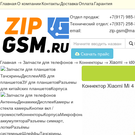
Главная
О компании
Контакты
Доставка
Оплата
Гарантия
Отдел продаж:
+7(917) 985-
Технический отдел:
+7(937) 258-
email:
zip-gsm@mai
Скачать прайс
Главная
→
Запчасти для телефонов
→
Коннекторы
→
Xiaomi
→
id
Запчасти для планшетов
Тачскрины
Дисплеи
АКБ для
планшетов
ЗУ для планшетов
Разъемы
Коннектор Xiaomi Mi 4
для китайских планшетов
Корпуса
Запчасти для телефонов
Антенны
Динамики
Дисплеи
Камеры и
стекла камеры
Кнопки вкл /
громкости
Коннекторы
Корпуса
Микрофоны
Микросхемы
Платы
Разъё
аккумулятора
Разъемы симкарт,
лотки
Разъёмы
системные
Шлейфы
Тачскрины,