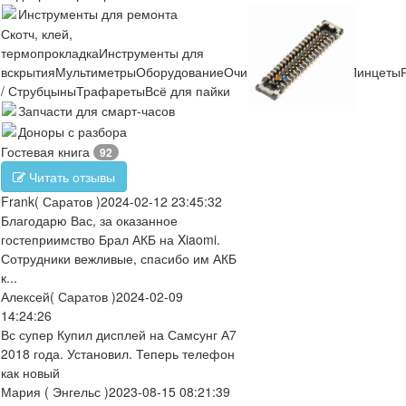
Инструменты для ремонта
Скотч, клей,
термопрокладка
Инструменты для
вскрытия
Мультиметры
Оборудование
Очистители
Отвертки
Пинцеты
/ Струбцыны
Трафареты
Всё для пайки
Запчасти для смарт-часов
Доноры с разбора
Гостевая книга
92
Читать отзывы
Frank
( Саратов )
2024-02-12 23:45:32
Благодарю Вас, за оказанное
гостеприимство Брал АКБ на Xiaomi.
Сотрудники вежливые, спасибо им АКБ
к...
Алексей
( Саратов )
2024-02-09
14:24:26
Вс супер Купил дисплей на Самсунг А7
2018 года. Установил. Теперь телефон
как новый
Мария
( Энгельс )
2023-08-15 08:21:39