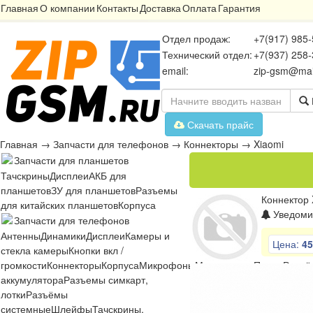
Главная
О компании
Контакты
Доставка
Оплата
Гарантия
Отдел продаж:
+7(917) 985-
Технический отдел:
+7(937) 258-
email:
zip-gsm@mai
Скачать прайс
Главная
→
Запчасти для телефонов
→
Коннекторы
→
Xiaomi
Запчасти для планшетов
Тачскрины
Дисплеи
АКБ для
планшетов
ЗУ для планшетов
Разъемы
Коннектор 
для китайских планшетов
Корпуса
Уведомит
Запчасти для телефонов
Антенны
Динамики
Дисплеи
Камеры и
Цена:
45
стекла камеры
Кнопки вкл /
громкости
Коннекторы
Корпуса
Микрофоны
Микросхемы
Платы
Разъё
аккумулятора
Разъемы симкарт,
лотки
Разъёмы
системные
Шлейфы
Тачскрины,