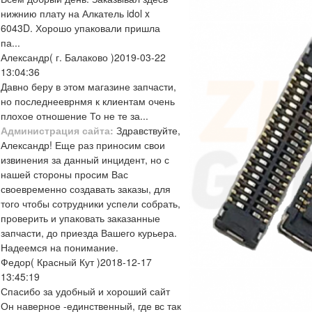
нижнию плату на Алкатель idol x
6043D. Хорошо упаковали пришла
па...
Александр
( г. Балаково )
2019-03-22
13:04:36
Давно беру в этом магазине запчасти,
но последнееврнмя к клиентам очень
плохое отношение То не те за...
Администрация сайта:
Здравствуйте,
Александр! Еще раз приносим свои
извинения за данный инцидент, но с
нашей стороны просим Вас
своевременно создавать заказы, для
того чтобы сотрудники успели собрать,
проверить и упаковать заказанные
запчасти, до приезда Вашего курьера.
Надеемся на понимание.
Федор
( Красный Кут )
2018-12-17
13:45:19
Спасибо за удобный и хороший сайт
Он наверное -единственный, где вс так