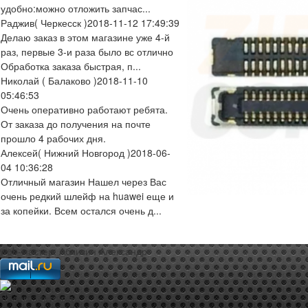
удобно:можно отложить запчас...
Раджив
( Черкесск )
2018-11-12 17:49:39
Делаю заказ в этом магазине уже 4-й
раз, первые 3-и раза было вс отлично
Обработка заказа быстрая, п...
Николай
( Балаково )
2018-11-10
05:46:53
Очень оперативно работают ребята.
От заказа до получения на почте
прошло 4 рабочих дня.
Алексей
( Нижний Новгород )
2018-06-
04 10:36:28
Отличный магазин Нашел через Вас
очень редкий шлейф на huawei еще и
за копейки. Всем остался очень д...
web-мастер:
Аблизин Александр