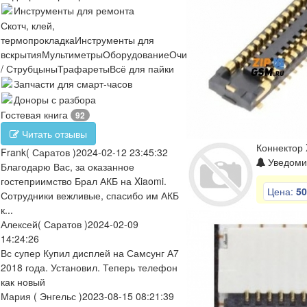
Инструменты для ремонта
Скотч, клей,
термопрокладка
Инструменты для
вскрытия
Мультиметры
Оборудование
Очистители
Отвертки
Пинцеты
/ Струбцыны
Трафареты
Всё для пайки
Запчасти для смарт-часов
Доноры с разбора
Гостевая книга
92
Читать отзывы
Коннектор 
Frank
( Саратов )
2024-02-12 23:45:32
Уведомит
Благодарю Вас, за оказанное
гостеприимство Брал АКБ на Xiaomi.
Цена:
50
Сотрудники вежливые, спасибо им АКБ
к...
Алексей
( Саратов )
2024-02-09
14:24:26
Вс супер Купил дисплей на Самсунг А7
2018 года. Установил. Теперь телефон
как новый
Мария
( Энгельс )
2023-08-15 08:21:39