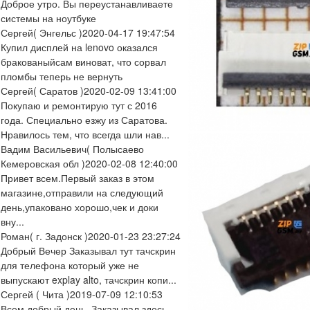
Доброе утро. Вы переустанавливаете
системы на ноутбуке
Сергей
( Энгельс )
2020-04-17 19:47:54
Купил дисплей на lenovo оказался
бракованыйсам виноват, что сорвал
пломбы теперь не вернуть
Сергей
( Саратов )
2020-02-09 13:41:00
Покупаю и ремонтирую тут с 2016
года. Специально езжу из Саратова.
Нравилось тем, что всегда шли нав...
Вадим Васильевич
( Полысаево
Кемеровская обл )
2020-02-08 12:40:00
Привет всем.Первый заказ в этом
магазине,отправили на следующий
день,упаковано хорошо,чек и доки
вну...
Роман
( г. Задонск )
2020-01-23 23:27:24
Добрый Вечер Заказывал тут тачскрин
для телефона который уже не
выпускают explay alto, тачскрин копи...
Сергей
( Чита )
2019-07-09 12:10:53
Всем добрый день. Заказывал здесь