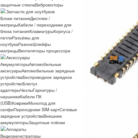
защитные стекла
Вибромоторы
Запчасти для ноутбуков
Блоки питания
Дисплеи /
матрицы
Кабели / переходники для
блока питания
Клавиатуры
Корпуса /
петли
Разъёмы для
ноутбука
Разное
Шлейфы
матрицы
Вентиляторы процессора
Аксессуары
Аккумуляторы
Автомобильные
аксесуары
Автомобильные зарядные
устройства
Беспроводное зарядное
устройство
Блютуз
адаптеры
Чехлы
Гарнитуры /
наушники
Кабели ПК
(USB)
Коврики
Монопод для
селфи
Переходники SIM-карт
Сетевые
зарядные устройства
Внешние
аккумуляторы
Защитные плёнки
Аппараты
Видеорегистраторы