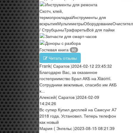
Инструменты для ремонта
Скотч, клей,
термопрокладка
Инструменты для
вскрытия
Мультиметры
Оборудование
Очистите
/ Струбцыны
Трафареты
Всё для пайки
Запчасти для смарт-часов
Доноры с разбора
Гостевая книга
92
Читать отзывы
Frank
( Саратов )
2024-02-12 23:45:32
Благодарю Вас, за оказанное
гостеприимство Брал АКБ на Xiaomi.
Сотрудники вежливые, спасибо им АКБ
к...
Алексей
( Саратов )
2024-02-09
14:24:26
Вс супер Купил дисплей на Самсунг А7
2018 года. Установил. Теперь телефон
как новый
Мария
( Энгельс )
2023-08-15 08:21:39