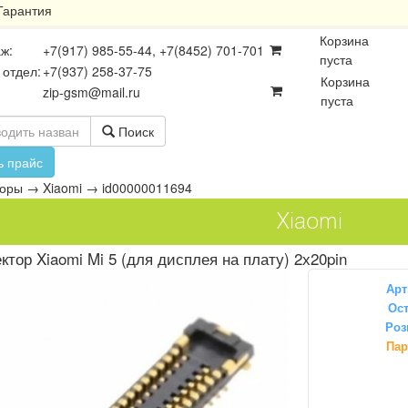
Гарантия
Корзина
ж:
+7(917) 985-55-44, +7(8452) 701-701
пуста
 отдел:
+7(937) 258-37-75
Корзина
zip-gsm@mail.ru
пуста
Поиск
ь прайс
торы
→
Xiaomi
→
id00000011694
Xiaomi
ктор Xiaomi Mi 5 (для дисплея на плату) 2х20pin
Арт
Ост
Роз
осхемы
Платы
Разъёмы
Пар