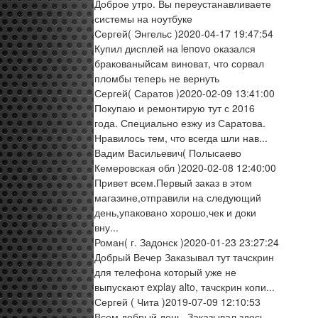
Доброе утро. Вы переустанавливаете
системы на ноутбуке
Сергей
( Энгельс )
2020-04-17 19:47:54
Купил дисплей на lenovo оказался
бракованыйсам виноват, что сорвал
пломбы теперь не вернуть
Сергей
( Саратов )
2020-02-09 13:41:00
Покупаю и ремонтирую тут с 2016
года. Специально езжу из Саратова.
Нравилось тем, что всегда шли нав...
Вадим Васильевич
( Полысаево
Кемеровская обл )
2020-02-08 12:40:00
Привет всем.Первый заказ в этом
магазине,отправили на следующий
день,упаковано хорошо,чек и доки
вну...
Роман
( г. Задонск )
2020-01-23 23:27:24
Добрый Вечер Заказывал тут тачскрин
для телефона который уже не
выпускают explay alto, тачскрин копи...
Сергей
( Чита )
2019-07-09 12:10:53
Всем добрый день. Заказывал здесь