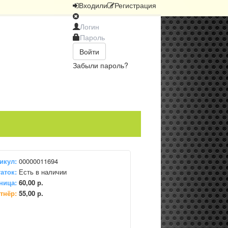
Вход
или
Регистрация
Войти
Забыли пароль?
икул:
00000011694
аток:
Есть в наличии
ница:
60,00 р.
тнёр:
55,00 р.