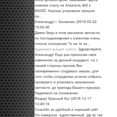
нижнию плату на Алкатель idol x
6043D. Хорошо упаковали пришла
па...
Александр
( г. Балаково )
2019-03-22
13:04:36
Давно беру в этом магазине запчасти,
но последнееврнмя к клиентам очень
плохое отношение То не те за...
Администрация сайта:
Здравствуйте,
Александр! Еще раз приносим свои
извинения за данный инцидент, но с
нашей стороны просим Вас
своевременно создавать заказы, для
того чтобы сотрудники успели собрать,
проверить и упаковать заказанные
запчасти, до приезда Вашего курьера.
Надеемся на понимание.
Федор
( Красный Кут )
2018-12-17
13:45:19
Спасибо за удобный и хороший сайт
Он наверное -единственный, где вс так