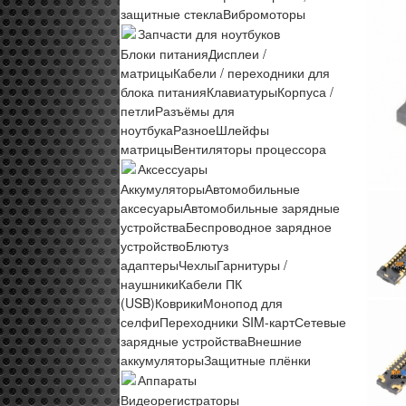
защитные стекла
Вибромоторы
Запчасти для ноутбуков
Блоки питания
Дисплеи /
матрицы
Кабели / переходники для
блока питания
Клавиатуры
Корпуса /
петли
Разъёмы для
ноутбука
Разное
Шлейфы
матрицы
Вентиляторы процессора
Аксессуары
Аккумуляторы
Автомобильные
аксесуары
Автомобильные зарядные
устройства
Беспроводное зарядное
устройство
Блютуз
адаптеры
Чехлы
Гарнитуры /
наушники
Кабели ПК
(USB)
Коврики
Монопод для
селфи
Переходники SIM-карт
Сетевые
зарядные устройства
Внешние
аккумуляторы
Защитные плёнки
Аппараты
Видеорегистраторы