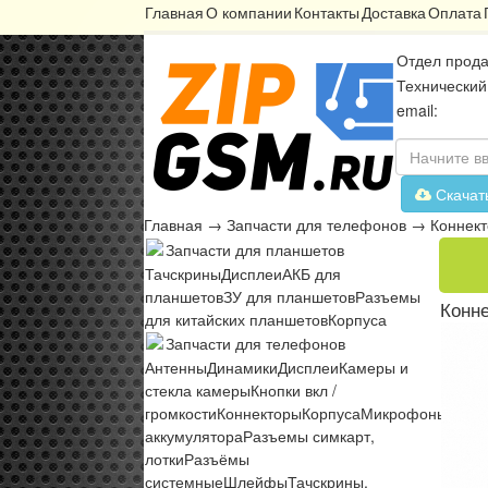
Главная
О компании
Контакты
Доставка
Оплата
Отдел прода
Технический
email:
Скачат
Главная
→
Запчасти для телефонов
→
Коннек
Запчасти для планшетов
Тачскрины
Дисплеи
АКБ для
планшетов
ЗУ для планшетов
Разъемы
Конне
для китайских планшетов
Корпуса
Запчасти для телефонов
Антенны
Динамики
Дисплеи
Камеры и
стекла камеры
Кнопки вкл /
громкости
Коннекторы
Корпуса
Микрофоны
Микр
аккумулятора
Разъемы симкарт,
лотки
Разъёмы
системные
Шлейфы
Тачскрины,