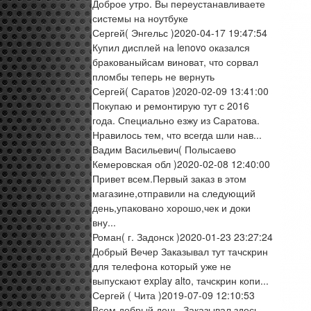
Доброе утро. Вы переустанавливаете
системы на ноутбуке
Сергей
( Энгельс )
2020-04-17 19:47:54
Купил дисплей на lenovo оказался
бракованыйсам виноват, что сорвал
пломбы теперь не вернуть
Сергей
( Саратов )
2020-02-09 13:41:00
Покупаю и ремонтирую тут с 2016
года. Специально езжу из Саратова.
Нравилось тем, что всегда шли нав...
Вадим Васильевич
( Полысаево
Кемеровская обл )
2020-02-08 12:40:00
Привет всем.Первый заказ в этом
магазине,отправили на следующий
день,упаковано хорошо,чек и доки
вну...
Роман
( г. Задонск )
2020-01-23 23:27:24
Добрый Вечер Заказывал тут тачскрин
для телефона который уже не
выпускают explay alto, тачскрин копи...
Сергей
( Чита )
2019-07-09 12:10:53
Всем добрый день. Заказывал здесь