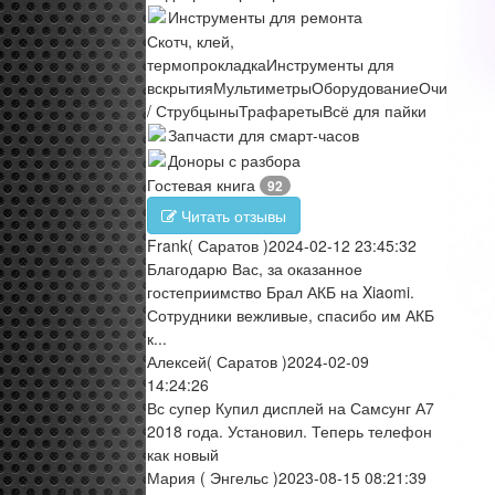
Инструменты для ремонта
Скотч, клей,
термопрокладка
Инструменты для
вскрытия
Мультиметры
Оборудование
Очистите
/ Струбцыны
Трафареты
Всё для пайки
Запчасти для смарт-часов
Доноры с разбора
Гостевая книга
92
Читать отзывы
Frank
( Саратов )
2024-02-12 23:45:32
Благодарю Вас, за оказанное
гостеприимство Брал АКБ на Xiaomi.
Сотрудники вежливые, спасибо им АКБ
к...
Алексей
( Саратов )
2024-02-09
14:24:26
Вс супер Купил дисплей на Самсунг А7
2018 года. Установил. Теперь телефон
как новый
Мария
( Энгельс )
2023-08-15 08:21:39