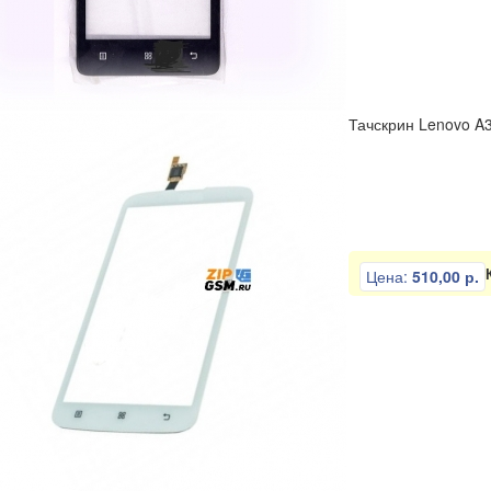
ли
Отвертки
Пинцеты
Разное
Тиски
Тачскрин Lenovo A
Цена:
510,00 р.