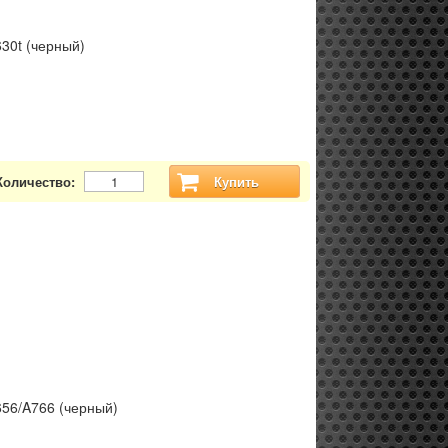
30t (черный)
Количество:
Купить
656/A766 (черный)