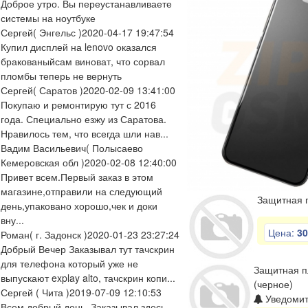
Доброе утро. Вы переустанавливаете
системы на ноутбуке
Сергей
( Энгельс )
2020-04-17 19:47:54
Купил дисплей на lenovo оказался
бракованыйсам виноват, что сорвал
пломбы теперь не вернуть
Сергей
( Саратов )
2020-02-09 13:41:00
Покупаю и ремонтирую тут с 2016
года. Специально езжу из Саратова.
Нравилось тем, что всегда шли нав...
Вадим Васильевич
( Полысаево
Кемеровская обл )
2020-02-08 12:40:00
Привет всем.Первый заказ в этом
магазине,отправили на следующий
Защитная п
день,упаковано хорошо,чек и доки
вну...
Цена:
30
Роман
( г. Задонск )
2020-01-23 23:27:24
Добрый Вечер Заказывал тут тачскрин
для телефона который уже не
Защитная пл
выпускают explay alto, тачскрин копи...
(черное)
Сергей
( Чита )
2019-07-09 12:10:53
Уведомит
Всем добрый день. Заказывал здесь