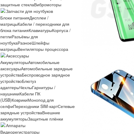
защитные стекла
Вибромоторы
Запчасти для ноутбуков
Блоки питания
Дисплеи /
матрицы
Кабели / переходники для
блока питания
Клавиатуры
Корпуса /
петли
Разъёмы для
ноутбука
Разное
Шлейфы
матрицы
Вентиляторы процессора
Аксессуары
Аккумуляторы
Автомобильные
аксесуары
Автомобильные зарядные
устройства
Беспроводное зарядное
устройство
Блютуз
адаптеры
Чехлы
Гарнитуры /
наушники
Кабели ПК
(USB)
Коврики
Монопод для
селфи
Переходники SIM-карт
Сетевые
зарядные устройства
Внешние
аккумуляторы
Защитные плёнки
Аппараты
Видеорегистраторы