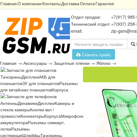
Главная
О компании
Контакты
Доставка
Оплата
Гарантия
Отдел продаж:
+7(917) 985-
Технический отдел:
+7(937) 258-
email:
zip-gsm@mai
Скачать прайс
Главная
→
Аксессуары
→
Защитные плёнки
→
Яблоко
→
Запчасти для планшетов
Тачскрины
Дисплеи
АКБ для
планшетов
ЗУ для планшетов
Разъемы
для китайских планшетов
Корпуса
Запчасти для телефонов
Антенны
Динамики
Дисплеи
Камеры и
стекла камеры
Кнопки вкл /
громкости
Коннекторы
Корпуса
Микрофоны
Микросхемы
Платы
Разъё
аккумулятора
Разъемы симкарт,
лотки
Разъёмы
системные
Шлейфы
Тачскрины,