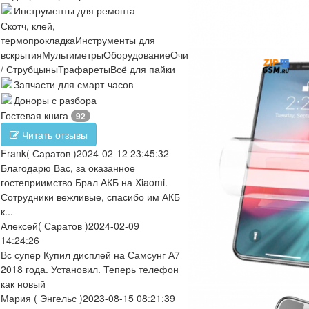
Инструменты для ремонта
Скотч, клей,
термопрокладка
Инструменты для
вскрытия
Мультиметры
Оборудование
Очистители
Отвертки
Пинцеты
/ Струбцыны
Трафареты
Всё для пайки
Запчасти для смарт-часов
Доноры с разбора
Гостевая книга
92
Читать отзывы
Frank
( Саратов )
2024-02-12 23:45:32
Благодарю Вас, за оказанное
гостеприимство Брал АКБ на Xiaomi.
Сотрудники вежливые, спасибо им АКБ
к...
Алексей
( Саратов )
2024-02-09
14:24:26
Вс супер Купил дисплей на Самсунг А7
2018 года. Установил. Теперь телефон
как новый
Мария
( Энгельс )
2023-08-15 08:21:39