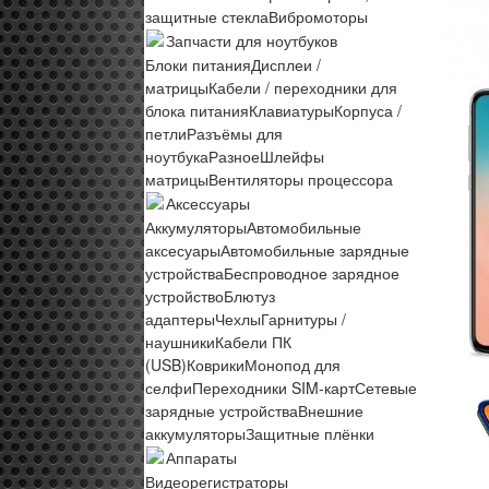
защитные стекла
Вибромоторы
Запчасти для ноутбуков
Блоки питания
Дисплеи /
матрицы
Кабели / переходники для
блока питания
Клавиатуры
Корпуса /
петли
Разъёмы для
ноутбука
Разное
Шлейфы
матрицы
Вентиляторы процессора
Аксессуары
Аккумуляторы
Автомобильные
аксесуары
Автомобильные зарядные
устройства
Беспроводное зарядное
устройство
Блютуз
адаптеры
Чехлы
Гарнитуры /
наушники
Кабели ПК
(USB)
Коврики
Монопод для
селфи
Переходники SIM-карт
Сетевые
зарядные устройства
Внешние
аккумуляторы
Защитные плёнки
Аппараты
Видеорегистраторы