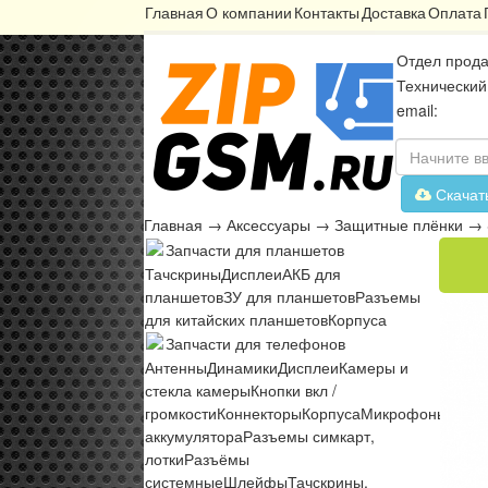
Главная
О компании
Контакты
Доставка
Оплата
Отдел прода
Технический
email:
Скачат
Главная
→
Аксессуары
→
Защитные плёнки
→
Запчасти для планшетов
Тачскрины
Дисплеи
АКБ для
планшетов
ЗУ для планшетов
Разъемы
для китайских планшетов
Корпуса
Запчасти для телефонов
Антенны
Динамики
Дисплеи
Камеры и
стекла камеры
Кнопки вкл /
громкости
Коннекторы
Корпуса
Микрофоны
Микр
аккумулятора
Разъемы симкарт,
лотки
Разъёмы
системные
Шлейфы
Тачскрины,