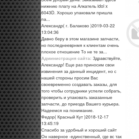
нижнию плату на Алкатель idol x
6043D. Хорошо упаковали пришла
па...
Александр
( г. Балаково )
2019-03-22
13:04:36
Давно беру в этом магазине запчасти,
но последнееврнмя к клиентам очень
плохое отношение То не те за...
Администрация сайта:
Здравствуйте,
Александр! Еще раз приносим свои
извинения за данный инцидент, но с
нашей стороны просим Вас
своевременно создавать заказы, для
того чтобы сотрудники успели собрать,
проверить и упаковать заказанные
запчасти, до приезда Вашего курьера.
Надеемся на понимание.
Федор
( Красный Кут )
2018-12-17
13:45:19
Спасибо за удобный и хороший сайт
Он наверное -единственный, где вс так