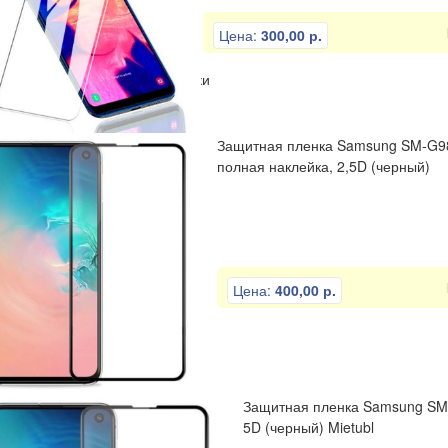
Цена:
300,00 р.
ли
Отвертки
Пинцеты
Разное
Тиски
Защитная пленка Samsung SM-G988F
полная наклейка, 2,5D (черный)
Цена:
400,00 р.
Защитная пленка Samsung SM-G
5D (черный) Mietubl