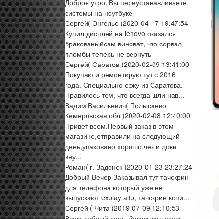
Доброе утро. Вы переустанавливаете
системы на ноутбуке
Сергей
( Энгельс )
2020-04-17 19:47:54
Купил дисплей на lenovo оказался
бракованыйсам виноват, что сорвал
пломбы теперь не вернуть
Сергей
( Саратов )
2020-02-09 13:41:00
Покупаю и ремонтирую тут с 2016
года. Специально езжу из Саратова.
Нравилось тем, что всегда шли нав...
Вадим Васильевич
( Полысаево
Кемеровская обл )
2020-02-08 12:40:00
Привет всем.Первый заказ в этом
магазине,отправили на следующий
день,упаковано хорошо,чек и доки
вну...
Роман
( г. Задонск )
2020-01-23 23:27:24
Добрый Вечер Заказывал тут тачскрин
для телефона который уже не
выпускают explay alto, тачскрин копи...
Сергей
( Чита )
2019-07-09 12:10:53
Всем добрый день. Заказывал здесь