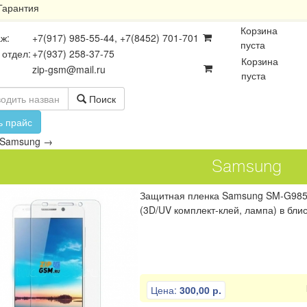
Гарантия
Корзина
ж:
+7(917) 985-55-44, +7(8452) 701-701
пуста
 отдел:
+7(937) 258-37-75
Корзина
zip-gsm@mail.ru
пуста
Поиск
ь прайс
Samsung
→
Samsung
Защитная пленка Samsung SM-G985F G
(3D/UV комплект-клей, лампа) в бли
осхемы
Платы
Разъёмы
Цена:
300,00 р.