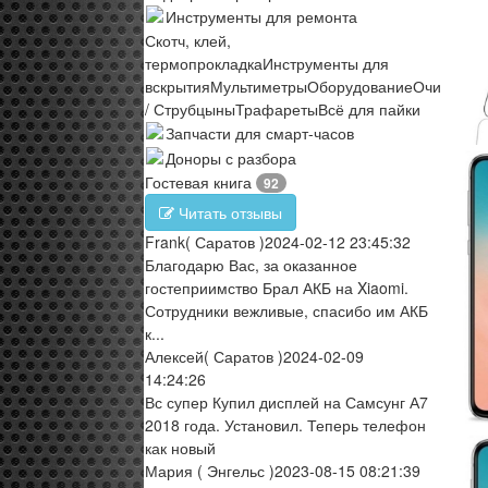
Инструменты для ремонта
Скотч, клей,
термопрокладка
Инструменты для
вскрытия
Мультиметры
Оборудование
Очистите
/ Струбцыны
Трафареты
Всё для пайки
Запчасти для смарт-часов
Доноры с разбора
Гостевая книга
92
Читать отзывы
Frank
( Саратов )
2024-02-12 23:45:32
Благодарю Вас, за оказанное
гостеприимство Брал АКБ на Xiaomi.
Сотрудники вежливые, спасибо им АКБ
к...
Алексей
( Саратов )
2024-02-09
14:24:26
Вс супер Купил дисплей на Самсунг А7
2018 года. Установил. Теперь телефон
как новый
Мария
( Энгельс )
2023-08-15 08:21:39