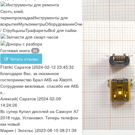
Инструменты для ремонта
Скотч, клей,
термопрокладка
Инструменты для
вскрытия
Мультиметры
Оборудование
Очистители
Отвертки
Пинцеты
/ Струбцыны
Трафареты
Всё для пайки
Запчасти для смарт-часов
Доноры с разбора
Гостевая книга
92
Читать отзывы
Frank
( Саратов )
2024-02-12 23:45:32
Благодарю Вас, за оказанное
гостеприимство Брал АКБ на Xiaomi.
Сотрудники вежливые, спасибо им АКБ
к...
Алексей
( Саратов )
2024-02-09
14:24:26
Вс супер Купил дисплей на Самсунг А7
2018 года. Установил. Теперь телефон
как новый
Мария
( Энгельс )
2023-08-15 08:21:39