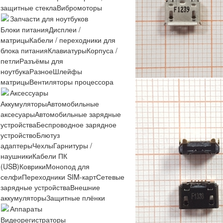
защитные стекла
Вибромоторы
Запчасти для ноутбуков
Блоки питания
Дисплеи /
матрицы
Кабели / переходники для
блока питания
Клавиатуры
Корпуса /
петли
Разъёмы для
ноутбука
Разное
Шлейфы
матрицы
Вентиляторы процессора
Аксессуары
Аккумуляторы
Автомобильные
аксесуары
Автомобильные зарядные
устройства
Беспроводное зарядное
устройство
Блютуз
адаптеры
Чехлы
Гарнитуры /
наушники
Кабели ПК
(USB)
Коврики
Монопод для
селфи
Переходники SIM-карт
Сетевые
зарядные устройства
Внешние
аккумуляторы
Защитные плёнки
Аппараты
Видеорегистраторы