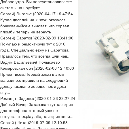
Доброе утро. Вы переустанавливаете
системы на ноутбуке
Сергей
( Энгельс )
2020-04-17 19:47:54
Купил дисплей на lenovo оказался
бракованыйсам виноват, что сорвал
пломбы теперь не вернуть
Сергей
( Саратов )
2020-02-09 13:41:00
Покупаю и ремонтирую тут с 2016
года. Специально езжу из Саратова.
Нравилось тем, что всегда шли нав...
Вадим Васильевич
( Полысаево
Кемеровская обл )
2020-02-08 12:40:00
Привет всем.Первый заказ в этом
магазине,отправили на следующий
день,упаковано хорошо,чек и доки
вну...
Роман
( г. Задонск )
2020-01-23 23:27:24
Добрый Вечер Заказывал тут тачскрин
для телефона который уже не
выпускают explay alto, тачскрин копи...
Сергей
( Чита )
2019-07-09 12:10:53
Всем добрый день. Заказывал здесь