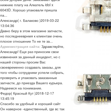
нижнию плату на Алкатель idol x
6043D. Хорошо упаковали пришла
па...
Александр
( г. Балаково )
2019-03-22
13:04:36
Давно беру в этом магазине запчасти,
но последнееврнмя к клиентам очень
плохое отношение То не те за...
Администрация сайта:
Здравствуйте,
Александр! Еще раз приносим свои
извинения за данный инцидент, но с
нашей стороны просим Вас
своевременно создавать заказы, для
того чтобы сотрудники успели собрать,
проверить и упаковать заказанные
запчасти, до приезда Вашего курьера.
Надеемся на понимание.
Федор
( Красный Кут )
2018-12-17
13:45:19
Спасибо за удобный и хороший сайт
Он наверное -единственный, где вс так