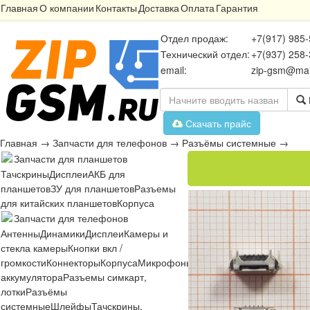
Главная
О компании
Контакты
Доставка
Оплата
Гарантия
Отдел продаж:
+7(917) 985-
Технический отдел:
+7(937) 258-
email:
zip-gsm@mai
Скачать прайс
Главная
→
Запчасти для телефонов
→
Разъёмы системные
→
Запчасти для планшетов
Тачскрины
Дисплеи
АКБ для
планшетов
ЗУ для планшетов
Разъемы
для китайских планшетов
Корпуса
Запчасти для телефонов
Антенны
Динамики
Дисплеи
Камеры и
стекла камеры
Кнопки вкл /
громкости
Коннекторы
Корпуса
Микрофоны
Микросхемы
Платы
Разъё
аккумулятора
Разъемы симкарт,
лотки
Разъёмы
системные
Шлейфы
Тачскрины,