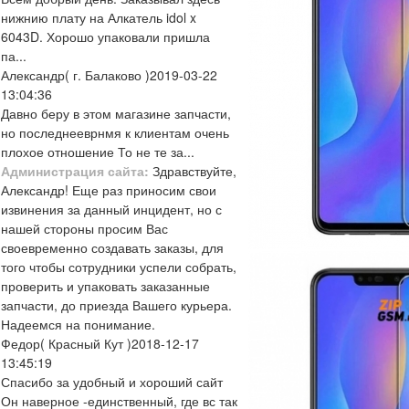
нижнию плату на Алкатель idol x
6043D. Хорошо упаковали пришла
па...
Александр
( г. Балаково )
2019-03-22
13:04:36
Давно беру в этом магазине запчасти,
но последнееврнмя к клиентам очень
плохое отношение То не те за...
Администрация сайта:
Здравствуйте,
Александр! Еще раз приносим свои
извинения за данный инцидент, но с
нашей стороны просим Вас
своевременно создавать заказы, для
того чтобы сотрудники успели собрать,
проверить и упаковать заказанные
запчасти, до приезда Вашего курьера.
Надеемся на понимание.
Федор
( Красный Кут )
2018-12-17
13:45:19
Спасибо за удобный и хороший сайт
Он наверное -единственный, где вс так