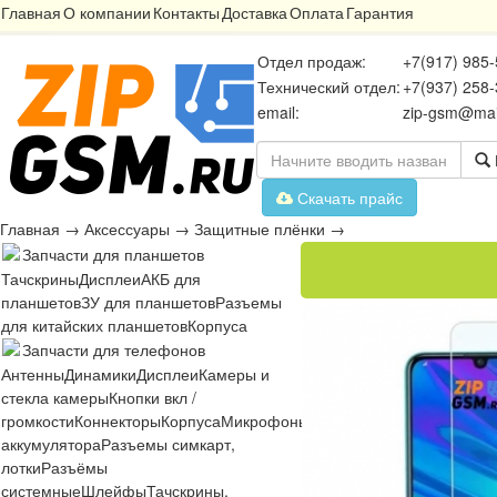
Главная
О компании
Контакты
Доставка
Оплата
Гарантия
Отдел продаж:
+7(917) 985-
Технический отдел:
+7(937) 258-
email:
zip-gsm@mai
Скачать прайс
Главная
→
Аксессуары
→
Защитные плёнки
→
Запчасти для планшетов
Тачскрины
Дисплеи
АКБ для
планшетов
ЗУ для планшетов
Разъемы
для китайских планшетов
Корпуса
Запчасти для телефонов
Антенны
Динамики
Дисплеи
Камеры и
стекла камеры
Кнопки вкл /
громкости
Коннекторы
Корпуса
Микрофоны
Микросхемы
Платы
Разъё
аккумулятора
Разъемы симкарт,
лотки
Разъёмы
системные
Шлейфы
Тачскрины,