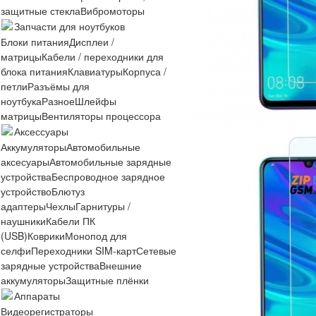
защитные стекла
Вибромоторы
Запчасти для ноутбуков
Блоки питания
Дисплеи /
матрицы
Кабели / переходники для
блока питания
Клавиатуры
Корпуса /
петли
Разъёмы для
ноутбука
Разное
Шлейфы
матрицы
Вентиляторы процессора
Аксессуары
Аккумуляторы
Автомобильные
аксесуары
Автомобильные зарядные
устройства
Беспроводное зарядное
устройство
Блютуз
адаптеры
Чехлы
Гарнитуры /
наушники
Кабели ПК
(USB)
Коврики
Монопод для
селфи
Переходники SIM-карт
Сетевые
зарядные устройства
Внешние
аккумуляторы
Защитные плёнки
Аппараты
Видеорегистраторы