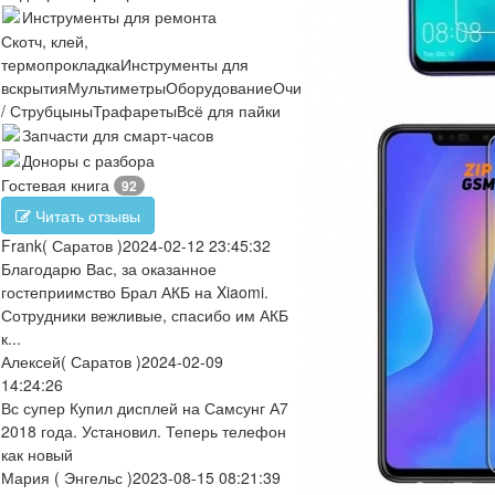
Инструменты для ремонта
Скотч, клей,
термопрокладка
Инструменты для
вскрытия
Мультиметры
Оборудование
Очистители
Отвертки
Пинцеты
/ Струбцыны
Трафареты
Всё для пайки
Запчасти для смарт-часов
Доноры с разбора
Гостевая книга
92
Читать отзывы
Frank
( Саратов )
2024-02-12 23:45:32
Благодарю Вас, за оказанное
гостеприимство Брал АКБ на Xiaomi.
Сотрудники вежливые, спасибо им АКБ
к...
Алексей
( Саратов )
2024-02-09
14:24:26
Вс супер Купил дисплей на Самсунг А7
2018 года. Установил. Теперь телефон
как новый
Мария
( Энгельс )
2023-08-15 08:21:39