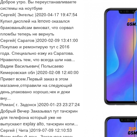
Доброе утро. Вы переустанавливаете
системы на ноутбуке
Сергей
( Энгельс )
2020-04-17 19:47:54
Купил дисплей на lenovo оказался
бракованыйсам виноват, что сорвал
пломбы теперь не вернуть
Сергей
( Саратов )
2020-02-09 13:41:00
Покупаю и ремонтирую тут с 2016
года. Специально езжу из Саратова.
Нравилось тем, что всегда шли нав...
Вадим Васильевич
( Полысаево
Кемеровская обл )
2020-02-08 12:40:00
Привет всем.Первый заказ в этом
магазине,отправили на следующий
день,упаковано хорошо,чек и доки
вну...
Роман
( г. Задонск )
2020-01-23 23:27:24
Добрый Вечер Заказывал тут тачскрин
для телефона который уже не
выпускают explay alto, тачскрин копи...
Сергей
( Чита )
2019-07-09 12:10:53
Всем добрый день. Заказывал здесь