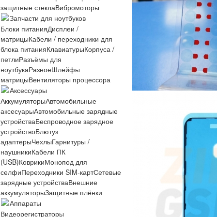
защитные стекла
Вибромоторы
Запчасти для ноутбуков
Блоки питания
Дисплеи /
матрицы
Кабели / переходники для
блока питания
Клавиатуры
Корпуса /
петли
Разъёмы для
ноутбука
Разное
Шлейфы
матрицы
Вентиляторы процессора
Аксессуары
Аккумуляторы
Автомобильные
аксесуары
Автомобильные зарядные
устройства
Беспроводное зарядное
устройство
Блютуз
адаптеры
Чехлы
Гарнитуры /
наушники
Кабели ПК
(USB)
Коврики
Монопод для
селфи
Переходники SIM-карт
Сетевые
зарядные устройства
Внешние
аккумуляторы
Защитные плёнки
Аппараты
Видеорегистраторы