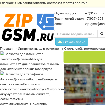
Главная
О компании
Контакты
Доставка
Оплата
Гарантия
Отдел продаж:
+7(917) 985-
Технический отдел:
+7(937) 258-
email:
zip-gsm@mai
Скачать прайс
Главная
→
Инструменты для ремонта
→
Скотч, клей, термопрокла
Запчасти для планшетов
Тачскрины
Дисплеи
АКБ для
планшетов
ЗУ для планшетов
Разъемы
для китайских планшетов
Корпуса
Запчасти для телефонов
Антенны
Динамики
Дисплеи
Камеры и
стекла камеры
Кнопки вкл /
громкости
Коннекторы
Корпуса
Микрофоны
Микросхемы
Платы
Разъё
аккумулятора
Разъемы симкарт,
лотки
Разъёмы
системные
Шлейфы
Тачскрины,