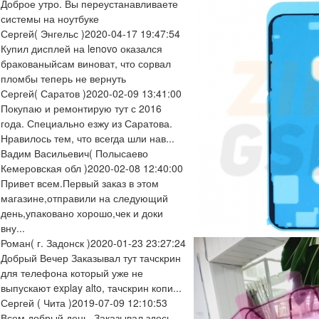
Доброе утро. Вы переустанавливаете
системы на ноутбуке
Сергей
( Энгельс )
2020-04-17 19:47:54
Купил дисплей на lenovo оказался
бракованыйсам виноват, что сорвал
пломбы теперь не вернуть
Сергей
( Саратов )
2020-02-09 13:41:00
Покупаю и ремонтирую тут с 2016
года. Специально езжу из Саратова.
Нравилось тем, что всегда шли нав...
Вадим Васильевич
( Полысаево
Кемеровская обл )
2020-02-08 12:40:00
Привет всем.Первый заказ в этом
магазине,отправили на следующий
день,упаковано хорошо,чек и доки
вну...
Роман
( г. Задонск )
2020-01-23 23:27:24
Добрый Вечер Заказывал тут тачскрин
для телефона который уже не
выпускают explay alto, тачскрин копи...
Сергей
( Чита )
2019-07-09 12:10:53
Всем добрый день. Заказывал здесь