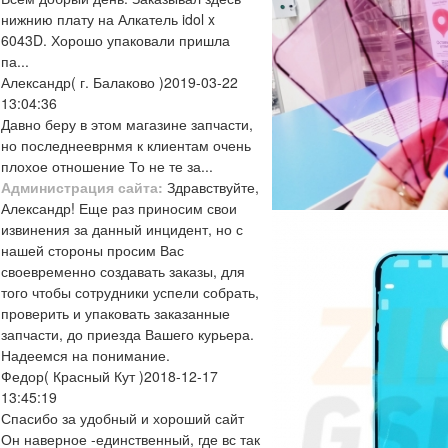
нижнию плату на Алкатель idol x
6043D. Хорошо упаковали пришла
па...
Александр
( г. Балаково )
2019-03-22
13:04:36
Давно беру в этом магазине запчасти,
но последнееврнмя к клиентам очень
плохое отношение То не те за...
Администрация сайта:
Здравствуйте,
Александр! Еще раз приносим свои
извинения за данный инцидент, но с
нашей стороны просим Вас
своевременно создавать заказы, для
того чтобы сотрудники успели собрать,
проверить и упаковать заказанные
запчасти, до приезда Вашего курьера.
Надеемся на понимание.
Федор
( Красный Кут )
2018-12-17
13:45:19
Спасибо за удобный и хороший сайт
Он наверное -единственный, где вс так