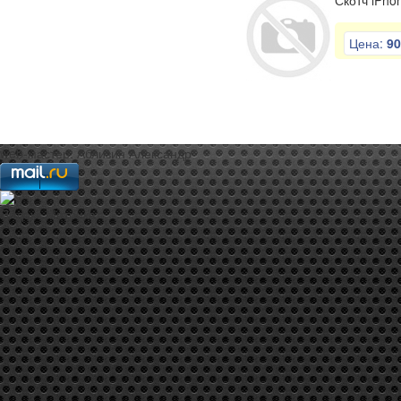
Скотч iPho
Цена:
90
web-мастер:
Аблизин Александр