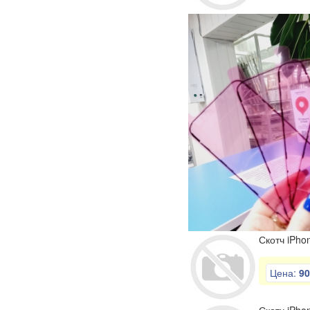
Скотч iPho
Цена:
90