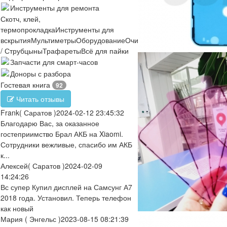
Инструменты для ремонта
Скотч, клей,
термопрокладка
Инструменты для
вскрытия
Мультиметры
Оборудование
Очистители
Отвертки
Пинцеты
/ Струбцыны
Трафареты
Всё для пайки
Запчасти для смарт-часов
Доноры с разбора
Гостевая книга
92
Читать отзывы
Frank
( Саратов )
2024-02-12 23:45:32
Благодарю Вас, за оказанное
гостеприимство Брал АКБ на Xiaomi.
Сотрудники вежливые, спасибо им АКБ
к...
Алексей
( Саратов )
2024-02-09
14:24:26
Вс супер Купил дисплей на Самсунг А7
2018 года. Установил. Теперь телефон
как новый
Мария
( Энгельс )
2023-08-15 08:21:39