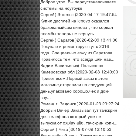
Доброе утро. Вы переустанавливаете
системы на ноутбуке
Сергей
( Энгельс )
2020-04-17 19:47:54
Купил дисплей на lenovo оказался
бракованыйсам виноват, что сорвал
пломбы теперь не вернуть
Сергей
( Саратов )
2020-02-09 13:41:00
Покупаю и ремонтирую тут с 2016
года. Специально езжу из Саратова.
Нравилось тем, что всегда шли нав...
Вадим Васильевич
( Полысаево
Кемеровская обл )
2020-02-08 12:40:00
Привет всем.Первый заказ в этом
магазине,отправили на следующий
день,упаковано хорошо,чек и доки
вну...
Роман
( г. Задонск )
2020-01-23 23:27:24
Добрый Вечер Заказывал тут тачскрин
для телефона который уже не
выпускают explay alto, тачскрин копи...
Сергей
( Чита )
2019-07-09 12:10:53
Всем добрый день. Заказывал здесь