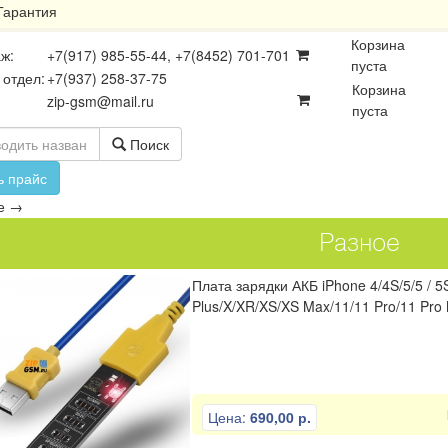
Гарантия
Корзина
ж:
+7(917) 985-55-44, +7(8452) 701-701
пуста
 отдел:
+7(937) 258-37-75
Корзина
zip-gsm@mail.ru
пуста
Поиск
ь прайс
е
→
Разное
Плата зарядки АКБ iPhone 4/4S/5/5 / 5S 
Plus/X/XR/XS/XS Max/11/11 Pro/11 Pro
осхемы
Платы
Разъёмы
Цена:
690,00 р.