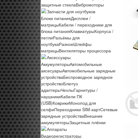
защитные стекла
Вибромоторы
Запчасти для ноутбуков
Блоки питания
Дисплеи /
матрицы
Кабели / переходники для
блока питания
Клавиатуры
Корпуса /
петли
Разъёмы для
ноутбука
Разное
Шлейфы
матрицы
Вентиляторы процессора
Аксессуары
Аккумуляторы
Автомобильные
аксесуары
Автомобильные зарядные
устройства
Беспроводное зарядное
устройство
Блютуз
адаптеры
Чехлы
Гарнитуры /
наушники
Кабели ПК
(USB)
Коврики
Монопод для
селфи
Переходники SIM-карт
Сетевые
зарядные устройства
Внешние
аккумуляторы
Защитные плёнки
Аппараты
Видеорегистраторы