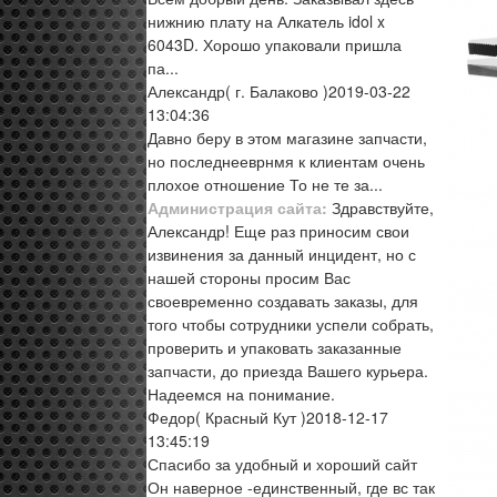
нижнию плату на Алкатель idol x
6043D. Хорошо упаковали пришла
па...
Александр
( г. Балаково )
2019-03-22
13:04:36
Давно беру в этом магазине запчасти,
но последнееврнмя к клиентам очень
плохое отношение То не те за...
Администрация сайта:
Здравствуйте,
Александр! Еще раз приносим свои
извинения за данный инцидент, но с
нашей стороны просим Вас
своевременно создавать заказы, для
того чтобы сотрудники успели собрать,
проверить и упаковать заказанные
запчасти, до приезда Вашего курьера.
Надеемся на понимание.
Федор
( Красный Кут )
2018-12-17
13:45:19
Спасибо за удобный и хороший сайт
Он наверное -единственный, где вс так