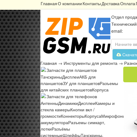
Главная
О компании
Контакты
Доставка
Оплата
Отдел прода
Технический
email:
Скачат
Главная
→
Инструменты для ремонта
→
Разно
Запчасти для планшетов
Тачскрины
Дисплеи
АКБ для
планшетов
ЗУ для планшетов
Разъемы
для китайских планшетов
Корпуса
Запчасти для телефонов
Антенны
Динамики
Дисплеи
Камеры и
стекла камеры
Кнопки вкл /
громкости
Коннекторы
Корпуса
Микрофоны
Микр
аккумулятора
Разъемы симкарт,
лотки
Разъёмы
системные
Шлейфы
Тачскрины,