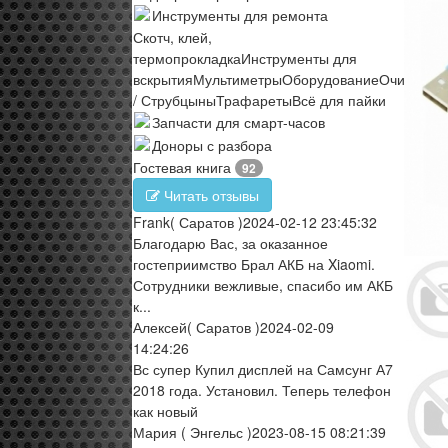
Инструменты для ремонта
Скотч, клей,
термопрокладка
Инструменты для
вскрытия
Мультиметры
Оборудование
Очистите
/ Струбцыны
Трафареты
Всё для пайки
Запчасти для смарт-часов
Доноры с разбора
Гостевая книга
92
Читать отзывы
Frank
( Саратов )
2024-02-12 23:45:32
Благодарю Вас, за оказанное
гостеприимство Брал АКБ на Xiaomi.
Сотрудники вежливые, спасибо им АКБ
к...
Алексей
( Саратов )
2024-02-09
14:24:26
Вс супер Купил дисплей на Самсунг А7
2018 года. Установил. Теперь телефон
как новый
Мария
( Энгельс )
2023-08-15 08:21:39