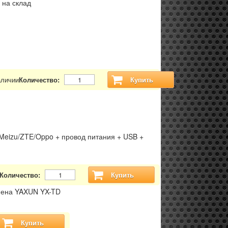
 на склад
аличии
Количество:
Купить
Meizu/ZTE/Oppo + провод питания + USB +
Количество:
Купить
фена YAXUN YX-TD
Купить