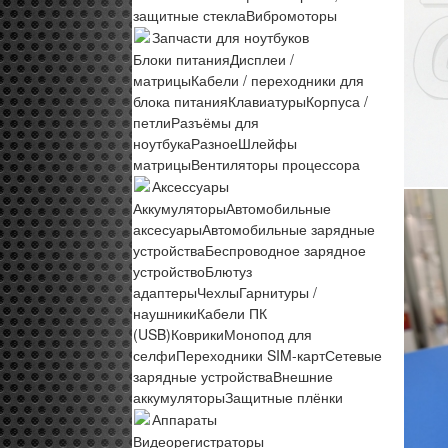
защитные стекла
Вибромоторы
Запчасти для ноутбуков
Блоки питания
Дисплеи /
матрицы
Кабели / переходники для
блока питания
Клавиатуры
Корпуса /
петли
Разъёмы для
ноутбука
Разное
Шлейфы
матрицы
Вентиляторы процессора
Аксессуары
Аккумуляторы
Автомобильные
аксесуары
Автомобильные зарядные
устройства
Беспроводное зарядное
устройство
Блютуз
адаптеры
Чехлы
Гарнитуры /
наушники
Кабели ПК
(USB)
Коврики
Монопод для
селфи
Переходники SIM-карт
Сетевые
зарядные устройства
Внешние
аккумуляторы
Защитные плёнки
Аппараты
Видеорегистраторы