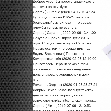
Доброе утро. Вы переустанавливаете
системы на ноутбуке
Сергей
( Энгельс )
2020-04-17 19:47:54
Купил дисплей на lenovo оказался
бракованыйсам виноват, что сорвал
пломбы теперь не вернуть
Сергей
( Саратов )
2020-02-09 13:41:00
Покупаю и ремонтирую тут с 2016
года. Специально езжу из Саратова.
Нравилось тем, что всегда шли нав...
Вадим Васильевич
( Полысаево
Кемеровская обл )
2020-02-08 12:40:00
Привет всем.Первый заказ в этом
магазине,отправили на следующий
день,упаковано хорошо,чек и доки
вну...
Роман
( г. Задонск )
2020-01-23 23:27:24
Добрый Вечер Заказывал тут тачскрин
для телефона который уже не
выпускают explay alto, тачскрин копи...
Сергей
( Чита )
2019-07-09 12:10:53
Всем добрый день. Заказывал здесь