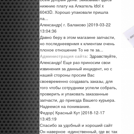
нижнию плату на Алкатель idol x
6043D. Хорошо упаковали пришла
па...
Александр
( г. Балаково )
2019-03-22
13:04:36
Давно беру в этом магазине запчасти,
но последнееврнмя к клиентам очень
плохое отношение То не те за...
Администрация сайта:
Здравствуйте,
Александр! Еще раз приносим свои
извинения за данный инцидент, но с
нашей стороны просим Вас
своевременно создавать заказы, для
того чтобы сотрудники успели собрать,
проверить и упаковать заказанные
запчасти, до приезда Вашего курьера.
Надеемся на понимание.
Федор
( Красный Кут )
2018-12-17
13:45:19
Спасибо за удобный и хороший сайт
Он наверное -единственный, где вс так