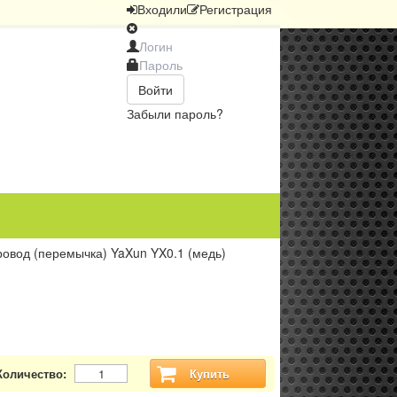
Вход
или
Регистрация
Войти
Забыли пароль?
овод (перемычка) YaXun YX0.1 (медь)
Количество:
Купить