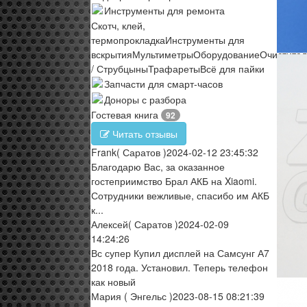
Инструменты для ремонта
Скотч, клей,
термопрокладка
Инструменты для
вскрытия
Мультиметры
Оборудование
Очистите
/ Струбцыны
Трафареты
Всё для пайки
Запчасти для смарт-часов
Доноры с разбора
Гостевая книга
92
Читать отзывы
Frank
( Саратов )
2024-02-12 23:45:32
Благодарю Вас, за оказанное
гостеприимство Брал АКБ на Xiaomi.
Сотрудники вежливые, спасибо им АКБ
к...
Алексей
( Саратов )
2024-02-09
14:24:26
Вс супер Купил дисплей на Самсунг А7
2018 года. Установил. Теперь телефон
как новый
Мария
( Энгельс )
2023-08-15 08:21:39