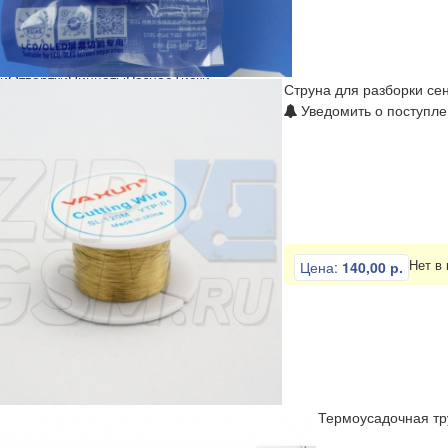
ли
Отвертки
Пинцеты
Разное
Тиски
Струна для разборки се
Уведомить о поступле
Нет в
Цена:
140,00 р.
Термоусадочная тру