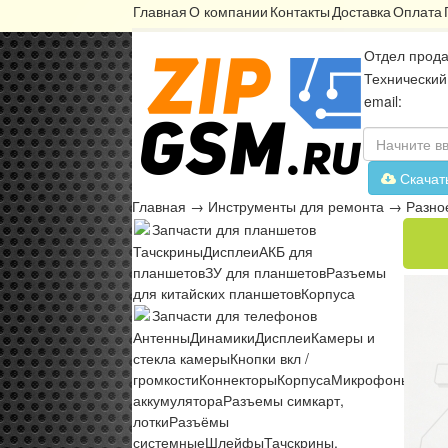
Главная
О компании
Контакты
Доставка
Оплата
Отдел прода
Технический
email:
Скачат
Главная
→
Инструменты для ремонта
→
Разно
Запчасти для планшетов
Тачскрины
Дисплеи
АКБ для
планшетов
ЗУ для планшетов
Разъемы
для китайских планшетов
Корпуса
Запчасти для телефонов
Антенны
Динамики
Дисплеи
Камеры и
стекла камеры
Кнопки вкл /
громкости
Коннекторы
Корпуса
Микрофоны
Микр
аккумулятора
Разъемы симкарт,
лотки
Разъёмы
системные
Шлейфы
Тачскрины,