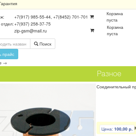
Гарантия
Корзина
ж:
+7(917) 985-55-44, +7(8452) 701-701
пуста
 отдел:
+7(937) 258-37-75
Корзина
zip-gsm@mail.ru
пуста
Поиск
ь прайс
е
→
Разное
Соединительный пр
осхемы
Платы
Разъёмы
Цена:
100,00 р.